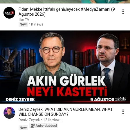
Fidan: Mekke İttifakı genişleyecek #MedyaZamanı (9
Ağustos 2026)
İlke TV
New
1K views
54:13
Deniz Zeyrek: WHAT DID AKIN GÜRLEK MEAN, WHAT
WILL CHANGE ON SUNDAY?
Deniz Zeyrek
•
121K views
Auto-dubbed
New