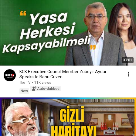
37:01
KCK Executive Council Member Zübeyir Aydar
Speaks to Banu Güven
İlke TV
•
11K views
Auto-dubbed
New