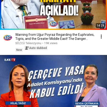
14:29
Warning from Uğur Poyraz Regarding the Euphrates,
Tigris, and the Greater Middle East! The Danger...
SÖZCÜ Televizyonu
•
19K views
Auto-dubbed
New