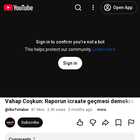
Open App
Sign in to confirm you’re not a bot
This helps protect our community.
Learn more
Sign in
Vahap Coşkun: Raporun icraate geçmesi demokratikl
@
ilkeTvHaber
87 likes
2.3K views
5 months ago
more
Subscribe
Comments
7