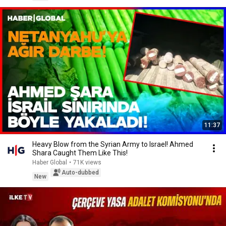
11:37
Heavy Blow from the Syrian Army to Israel! Ahmed
Shara Caught Them Like This!
Haber Global
•
71K views
Auto-dubbed
New