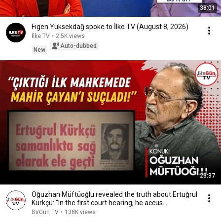
38:01
Figen Yüksekdağ spoke to İlke TV (August 8, 2026)
İlke TV
•
2.5K views
Auto-dubbed
New
23:37
Oğuzhan Müftüoğlu revealed the truth about Ertuğrul
Kürkçü: "In the first court hearing, he accus...
BirGün TV
•
138K views