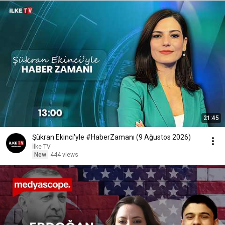
21:45
Şükran Ekinci'yle #HaberZamanı (9 Ağustos 2026)
İlke TV
New
444 views