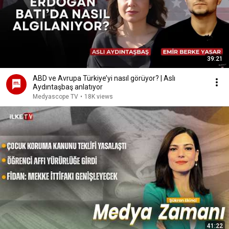
39:21
ABD ve Avrupa Türkiye’yi nasıl görüyor? | Aslı
Aydıntaşbaş anlatıyor
Medyascope TV
•
18K views
41:22