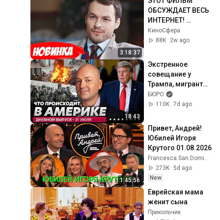
ЭТОТ ФИЛЬМ 
ОБСУЖДАЕТ ВЕСЬ 
ИНТЕРНЕТ! 
СМОТРЕТЬ ВСЕМ! | 
КиноCфера
Мой милый 
88K
2w ago
найденыш
3:18:37
Экстренное 
совещание у 
Трампа, мигранты 
ворвались в 
БЮРО
Испанию
110K
7d ago
18:43
Привет, Андрей! 
Юбилей Игоря 
Крутого 01.08.2026
Francesca.San.Domingo
273K
5d ago
New
1:45:56
Еврейская мама 
женит сына
Прикольчик