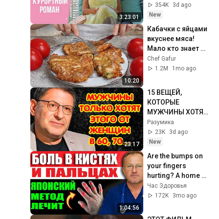
Все серии
354K
3d ago
New
3:23:01
Кабачки с яйцами 
вкуснее мяса! 
Мало кто знает 
секрет! Бабушка 
Chef Gafur
научила готовить 
1.2M
1mo ago
рецепт за 15 минут
10:20
15 ВЕЩЕЙ, 
КОТОРЫЕ 
МУЖЧИНЫ ХОТЯТ 
ОТ ЖЕНЩИНЫ 
Разумика
ПОСЛЕ 60–70 ЛЕТ  
23K
3d ago
Михаил 
New
23:17
Лабковский
Are the bumps on 
your fingers 
hurting? A home 
remedy for 
Час Здоровья
regaining flexibility 
172K
3mo ago
without injections...
1:04:56