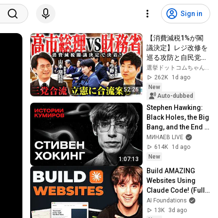
Sign in
【消費減税1%が閣
議決定】レジ改修を
巡る攻防と自民党内
の激しい葛藤／中
選挙ドットコムちゃんねる
道・立憲・公明の3
262K
1d ago
党合流構想に浮上し
New
52:26
た「第4の選択肢」
Auto-dubbed
とは？【今野忍×山
Stephen Hawking: 
本期日前】｜選挙ド
Black Holes, the Big 
ットコム
Bang, and the End 
of the Universe / 
МИНАЕВ LIVE
Idol Stories / 
614K
1d ago
MINAEV
New
1:07:13
Build AMAZING 
Websites Using 
Claude Code! (Full 
Guide)
AI Foundations
13K
3d ago