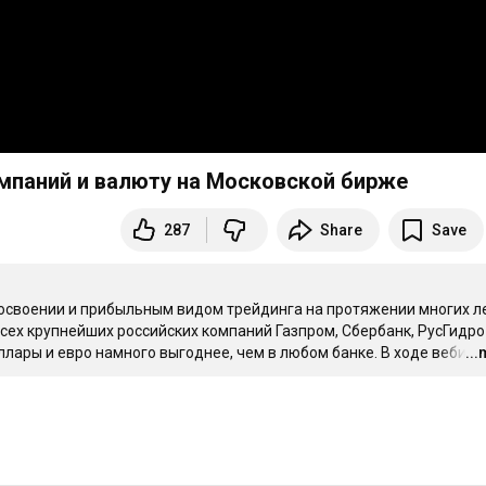
омпаний и валюту на Московской бирже
287
Share
Save
освоении и прибыльным видом трейдинга на протяжении многих лет
ех крупнейших российских компаний Газпром, Сбербанк, РусГидро 
ллары и евро намного выгоднее, чем в любом банке. В ходе вебина
..