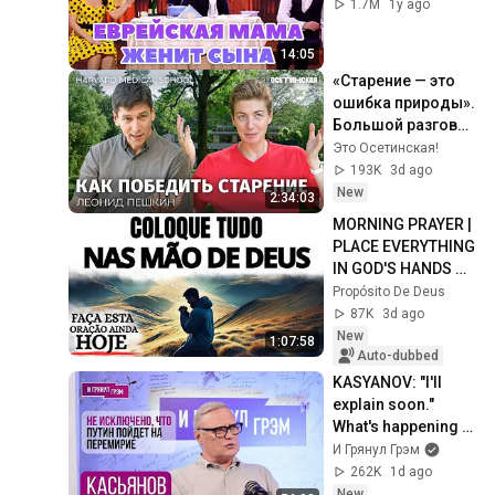
1.7M
1y ago
14:05
«Старение — это 
ошибка природы». 
Большой разговор 
с ученым из 
Это Осетинская!
Гарварда
193K
3d ago
New
2:34:03
MORNING PRAYER | 
PLACE EVERYTHING 
IN GOD'S HANDS 
AND REST
Propósito De Deus
87K
3d ago
New
1:07:58
Auto-dubbed
KASYANOV: "I'll 
explain soon." 
What's happening 
with Putin, FSB, 
И Грянул Грэм
Mishustin, Sber, Oil 
262K
1d ago
Refineries,...
New