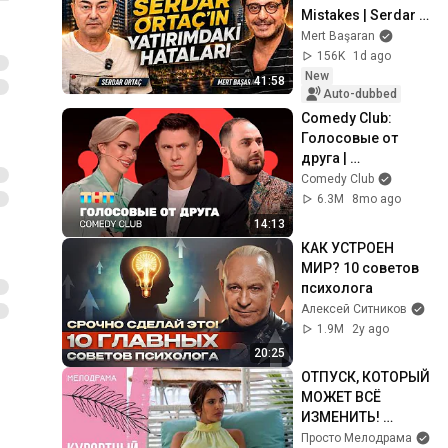
Mistakes | Serdar 
Ortaç & Mert 
Mert Başaran
Başaran
156K
1d ago
New
41:58
Auto-dubbed
Comedy Club: 
Голосовые от 
друга | 
Батрутдинов, 
Comedy Club
Карибидис, Шкуро 
6.3M
8mo ago
@ComedyClubRuss
14:13
ia
КАК УСТРОЕН 
МИР? 10 советов 
психолога
Алексей Ситников
1.9M
2y ago
20:25
ОТПУСК, КОТОРЫЙ 
МОЖЕТ ВСЁ 
ИЗМЕНИТЬ! 
Курортный роман. 
Просто Мелодрама