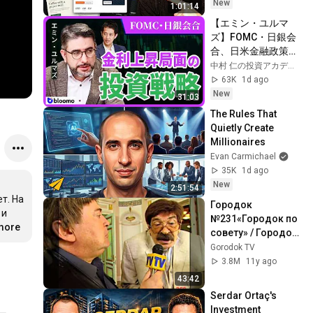
New
1:01:14
【エミン・ユルマ
ズ】FOMC・日銀会
合、日米金融政策の
行方は?ドル円170円
中村 仁の投資アカデミー / ブルーモ証券
の条件と金利上昇局
63K
1d ago
面の投資戦略
New
31:03
The Rules That 
Quietly Create 
Millionaires
Evan Carmichael
35K
1d ago
New
2:51:54
. На 
Городок 
и 
№231«Городок по 
р
.more
…
совету» / Городок 
№232«Городок на 
Gorodok TV
выживание»
3.8M
11y ago
43:42
Serdar Ortaç's 
Investment 