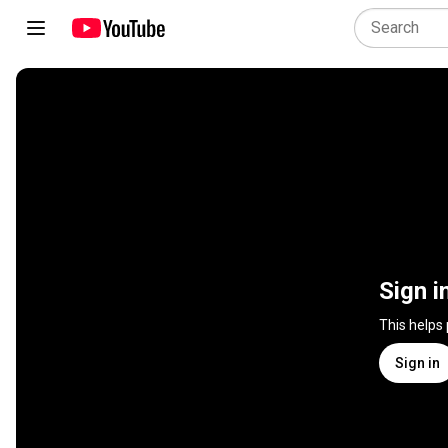
Sign i
This helps
Sign in