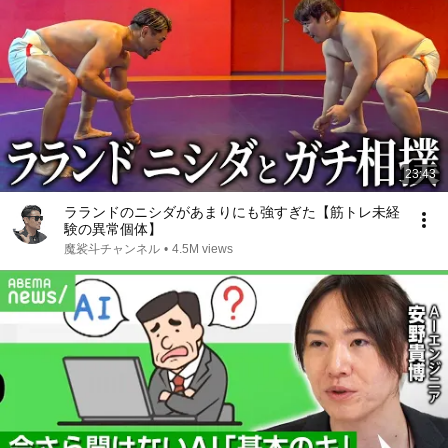
23:43
ラランドのニシダがあまりにも強すぎた【筋トレ未経
験の異常個体】
魔裟斗チャンネル
•
4.5M views