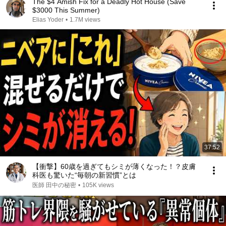
The $4 Amish Fix for a Deadly Hot House (Save
$3000 This Summer)
Elias Yoder
•
1.7M views
37:52
【衝撃】60歳を過ぎてもシミが薄くなった！？皮膚
科医も驚いた“毎朝の新習慣”とは
医師 田中の秘密
•
105K views