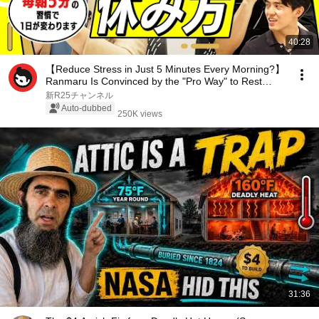
40:28
【Reduce Stress in Just 5 Minutes Every Morning?】
Ranmaru Is Convinced by the "Pro Way" to Rest
Pra...
新R25チャンネル
Auto-dubbed
250K views
31:36