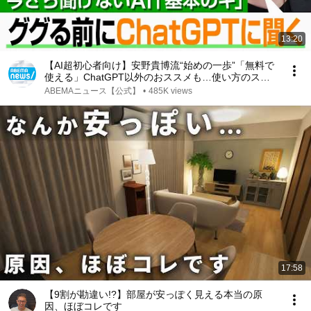
13:20
【AI超初心者向け】安野貴博流“始めの一歩”「無料で
使える」ChatGPT以外のおススメも…使い方のスス
メとは？｜アベヒル
ABEMAニュース【公式】
•
485K views
17:58
【9割が勘違い!?】部屋が安っぽく見える本当の原
因、ほぼコレです