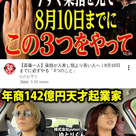
55:46
【斎藤一人】薬指が人差し指より長い人へ｜8月10日
までに必ずやる「3つのこと」
心のお守り
New
5.2K views