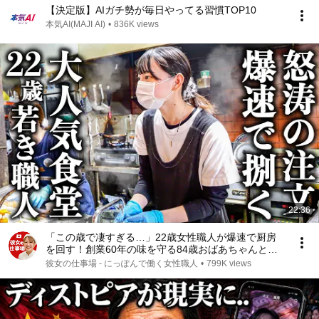
【決定版】AIガチ勢が毎日やってる習慣TOP10
本気AI(MAJI AI)
•
836K views
22:36
「この歳で凄すぎる…」22歳女性職人が爆速で厨房
を回す！創業60年の味を守る84歳おばあちゃんと絶
品とり天
彼女の仕事場 - にっぽんで働く女性職人
•
799K views