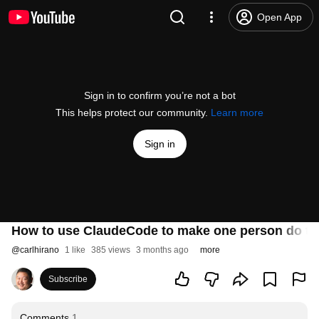
Open App
Sign in to confirm you’re not a bot
This helps protect our community.
Learn more
Sign in
How to use ClaudeCode to make one person do th
@
carlhirano
1 like
385 views
3 months ago
more
Subscribe
Comments
1