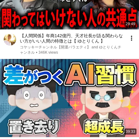
29:49
【人間関係】年商142億円、天才社長が語る関わらな
い方がいい人間の特徴とは【 ゆとりくん 】
コヤッキーチャンネル【開運バラエティ】 and ゆとりくんチ
ャンネル
•
346K views
39:33