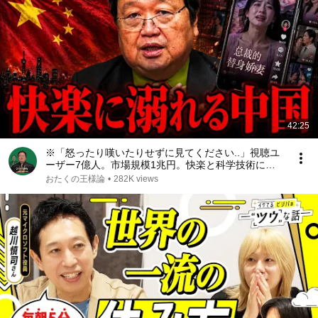
42:25
※「怒ったり嘆いたりせずに見てください..」視聴ユ
ーザー7億人。市場規模1兆円。快楽と科学技術によ
って人間が自発的に家畜化された社会が現実になる中
おたくの王様論
•
282K views
国ショートドラマの光と影【岡田斗司夫/切り抜き】