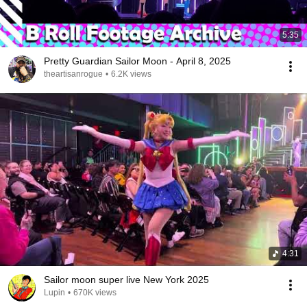
5:35
Pretty Guardian Sailor Moon - April 8, 2025
theartisanrogue
•
6.2K views
4:31
Sailor moon super live New York 2025
Lupin
•
670K views