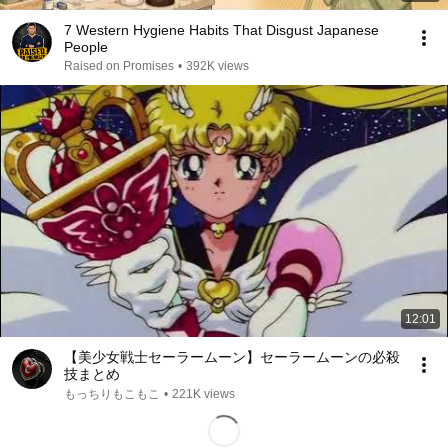
7 Western Hygiene Habits That Disgust Japanese
People
Raised on Promises
•
392K views
12:01
【美少女戦士セーラームーン】セーラームーンの必殺
技まとめ
もっちりもこもこ
•
221K views