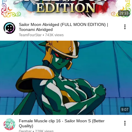
29:33
Sailor Moon Abridged (FULL MOON EDITION) |
Toonami Abridged
TeamFourStar
•
743K views
9:07
Female Muscle clip 16 - Sailor Moon S (Better
Quality)
Gwahar
•
228K views