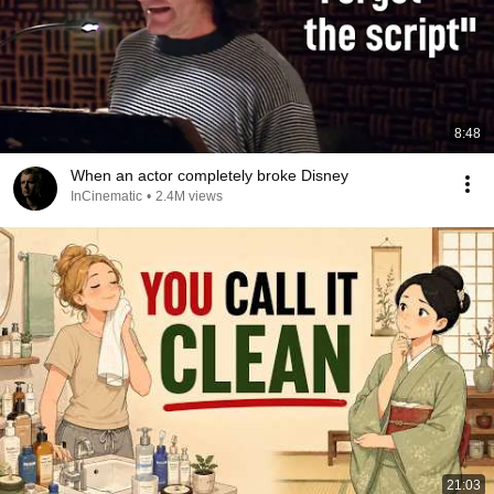
8:48
When an actor completely broke Disney
InCinematic
•
2.4M views
21:03