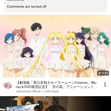
Comments are turned off
4:04
【劇場版「美少女戦士セーラームーンCosmos」Blu-
ray＆DVD発売記念】「月の花」アニメーションミュ
ージックビデオ
sailormoon-official
•
2.5M views