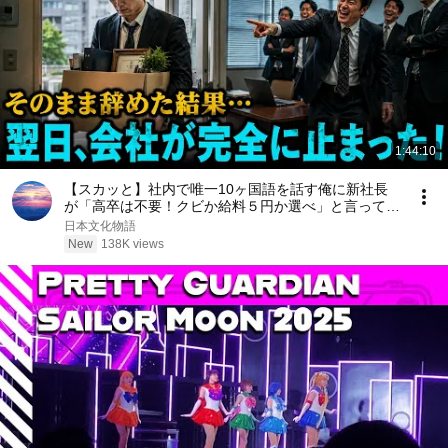
1:44:10
【スカッと】社内で唯一10ヶ国語を話す俺に新社長
が「高卒は不要！クビか給料５円か選べ」と言ってき
た。そのまま辞めた結果
日本文化物語
New
138K views