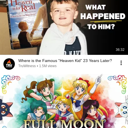
36:32
Where is the Famous “Heaven Kid” 23 Years Later?
TruWitness
•
1.5M views