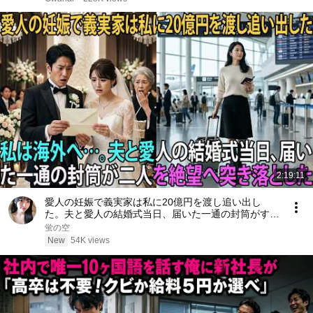
2:19:11
愛人の妊娠で義実家は私に20億円を渡し追い出し
た。夫と愛人の結婚式当日、届いた一通の封筒がすべ
てを終わらせた――| 感動する話 | スカッとする話
蛍の空
New
54K views