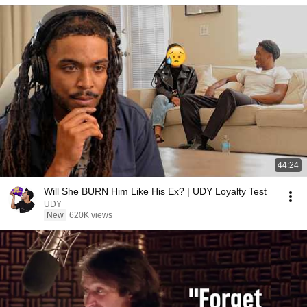
44:24
Will She BURN Him Like His Ex? | UDY Loyalty Test
UDY
New
620K views