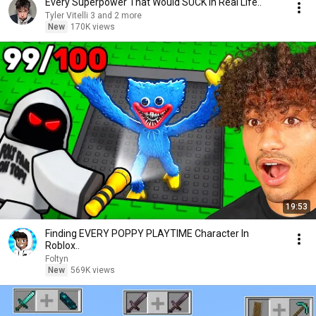
Every Superpower That Would SUCK In Real Life..
Tyler Vitelli 3 and 2 more
New
170K views
19:53
Finding EVERY POPPY PLAYTIME Character In
Roblox..
Foltyn
New
569K views