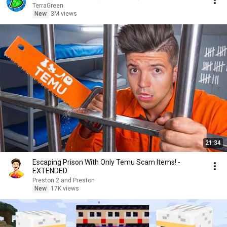
TerraGreen
New
3M views
21:34
Escaping Prison With Only Temu Scam Items! -
EXTENDED
Preston 2 and Preston
New
17K views