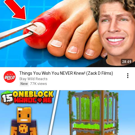
28:49
Things You Wish You NEVER Knew! (Zack D Films)
Stay Wild Reacts
New
77K views