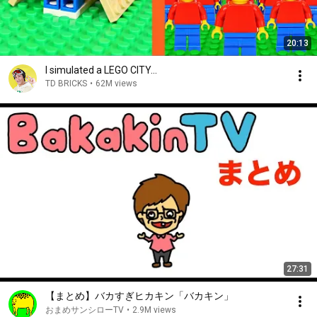
20:13
I simulated a LEGO CITY...
TD BRICKS
•
62M views
27:31
【まとめ】バカすぎヒカキン「バカキン」
おまめサンシローTV
•
2.9M views