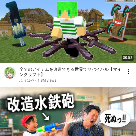
30:52
全てのアイテムを改造できる世界でサバイバル【マイ
ンクラフト】
ふうはや
•
1.8M views