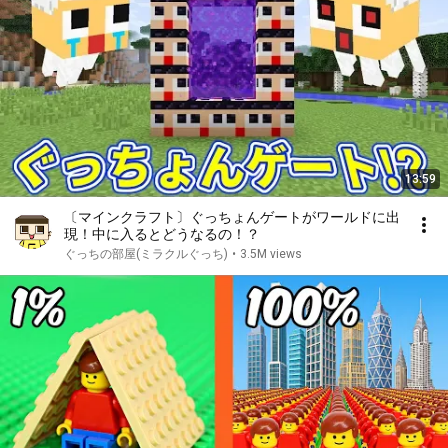
13:59
〔マインクラフト〕ぐっちょんゲートがワールドに出
現！中に入るとどうなるの！？
ぐっちの部屋(ミラクルぐっち)
•
3.5M views