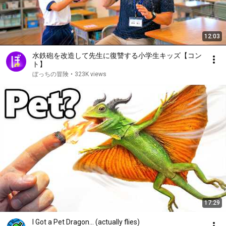
12:03
水鉄砲を改造して先生に復讐する小学生キッズ【コン
ト】
ぼっちの冒険
•
323K views
17:29
I Got a Pet Dragon... (actually flies)