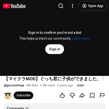
Open App
Sign in to confirm you’re not a bot
This helps protect our community.
Learn more
Sign in
【マイクラMOD】ぐっち君に子供ができました。子
@
guccinoheya
28K likes
6.3M views
9 years ago
more
Subscribe
Comments
8K