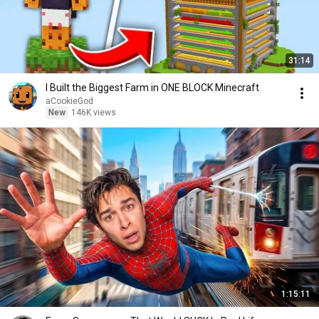
31:14
I Built the Biggest Farm in ONE BLOCK Minecraft
aCookieGod
New
146K views
1:15:11