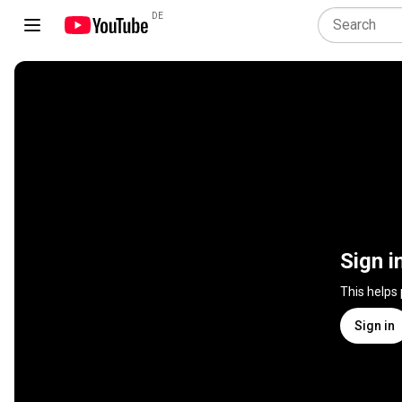
DE
Sign i
This helps
Sign in