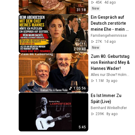
kein Fleischer mehr 
45K
4d ago
verkauft
New
31:18
Ein Gespräch auf 
Deutsch zerstörte 
meine Ehe - mein 
Mann bemerkte es 
Familiengeheimnisse
viel zu spät.
27K
1d ago
New
2:09:40
Zum 80. Geburtstag 
von Reinhard Mey & 
Hannes Wader!
Alles nur Show? Holm Dressler erzählt
1.1M
3y ago
1:05:56
Es Ist Immer Zu 
Spät (Live)
Bernhard Winkelhofer
239K
8y ago
5:45