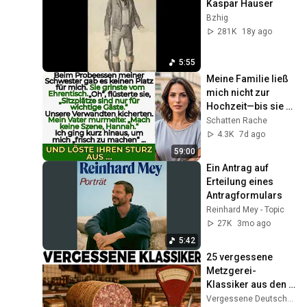
Kaspar Hauser
Bzhig
281K
18y ago
5:55
Meine Familie ließ 
mich nicht zur 
Hochzeit—bis sie 
erfuhren, dass ich 
Schatten Rache
der Besitzer war.
4.3K
7d ago
59:00
Ein Antrag auf 
Erteilung eines 
Antragformulars
Reinhard Mey - Topic
27K
3mo ago
5:42
25 vergessene 
Metzgerei-
Klassiker aus den 
60ern, die heute 
Vergessene Deutsche Küche