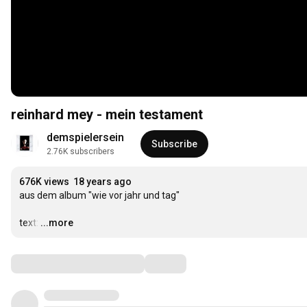
reinhard mey - mein testament
demspielersein
Subscribe
2.76K subscribers
676K views
18 years ago
aus dem album "wie vor jahr und tag"

text:
…
...more
Comments