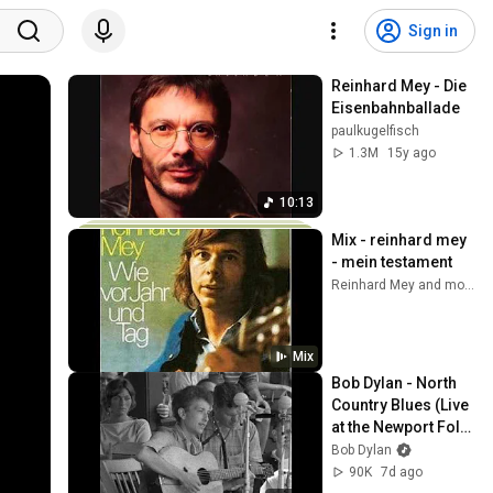
Sign in
Reinhard Mey - Die 
Eisenbahnballade
paulkugelfisch
1.3M
15y ago
10:13
Mix - reinhard mey 
- mein testament
Reinhard Mey and more
Mix
Bob Dylan - North 
Country Blues (Live 
at the Newport Folk 
Festival, 1963)
Bob Dylan
90K
7d ago