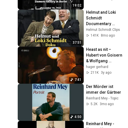
10, 1933
19:02
Helmut and Loki 
Schmidt 
Documentary 
(2009)
Helmut Schmidt Clips
141K
8mo ago
37:51
Heast as nit – 
Hubert von Goisern 
& Wolfgang 
Staribacher (Live – 
hager gerhard
Hellers 
211K
3y ago
Hauskonzert)
7:41
Der Mörder ist 
immer der Gärtner
Reinhard Mey - Topic
5.2K
3mo ago
4:50
Reinhard Mey - 