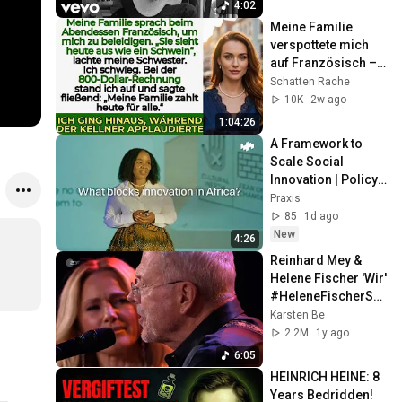
4:02
Meine Familie 
verspottete mich 
auf Französisch – 
ohne zu wissen, 
Schatten Rache
dass ich 6 
10K
2w ago
Sprachen spreche.
1:04:26
A Framework to 
Scale Social 
Innovation | Policy 
Innovation Lab-
Praxis
Africa | Praxis
85
1d ago
New
4:26
Reinhard Mey & 
Helene Fischer 'Wir' 
#HeleneFischerSh
ow
Karsten Be
2.2M
1y ago
6:05
HEINRICH HEINE: 8 
Years Bedridden! 