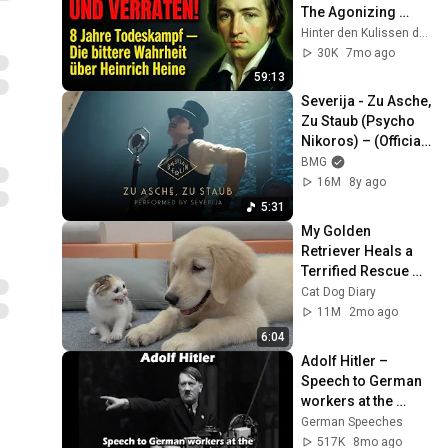
The Agonizing 
Truth About 
Hinter den Kulissen der Klassik
Germany's Greatest 
30K
7mo ago
Poet
59:13
Severija - Zu Asche, 
Zu Staub (Psycho 
Nikoros) – (Official 
Babylon Berlin 
BMG
O.S.T.)
16M
8y ago
5:31
My Golden 
Retriever Heals a 
Terrified Rescue 
Kitten in Just 3 
Cat Dog Diary
Meetings!
11M
2mo ago
6:04
Adolf Hitler – 
Speech to German 
workers at the 
Siemens factory in 
German Speeches
Berlin, November 
517K
8mo ago