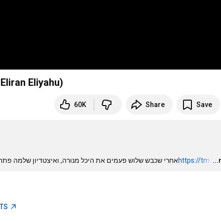
ehan‎ x Eliran Eliyahu)
60K
Share
Save
אחרי שכבש שלוש פעמים את היכל מנורה, ואיצטדיון שלמה פתח תקווה בן צור: 
https://tm.
…
..
ETS