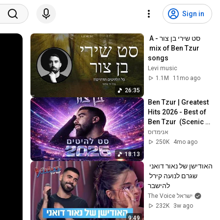
Sign in
סט שירי בן צור - A 
mix of Ben Tzur 
songs
Levi music
1.1M
11mo ago
26:35
Ben Tzur | Greatest 
Hits 2026 - Best of 
Ben Tzur  (Scenic 
Visuals)
אנימדוס
250K
4mo ago
18:13
האודישן של נאור דואני 
שגרם לנועה קירל 
להישבר
The Voice ישראל
232K
3w ago
9:49