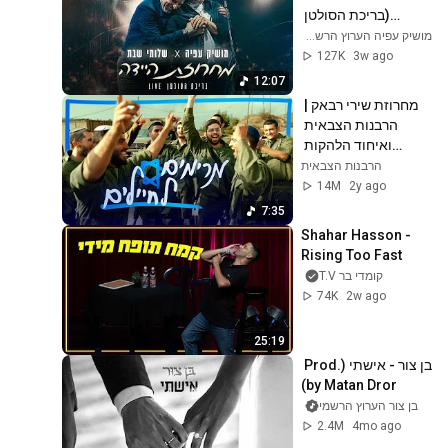
(בריכת הסולטן 
ירושלים, לייב)
מושיק עפיה הערוץ הרשמי Moshik Afia Official
127K
3w ago
12:07
מחרוזת שירי רבאק | 
הרבנות הצבאית 
ואיחוד הלהקות 
במחרוזת שתרים לנו 
הרבנות הצבאית
את המורל
14M
2y ago
7:35
Shahar Hasson - 
Rising Too Fast
קומדי בר T.V
74K
2w ago
25:19
בן צור - אישתי (Prod. 
by Matan Dror)
בן צור הערוץ הרשמי
2.4M
4mo ago