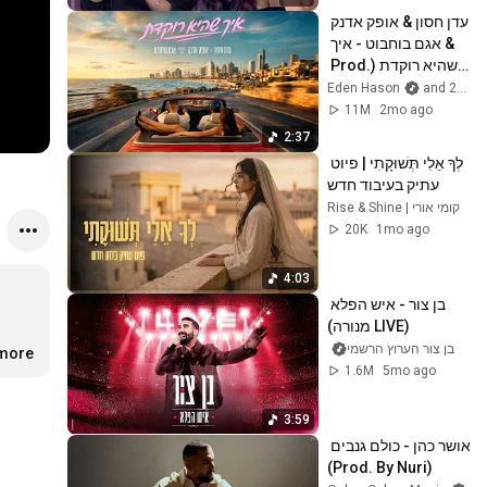
עדן חסון & אופק אדנק 
& אגם בוחבוט - איך 
שהיא רוקדת (Prod. 
By Nuri)
and 2 more
11M
2mo ago
2:37
לְךָ אֵלִי תְּשׁוּקָתִי | פיוט 
עתיק בעיבוד חדש
Rise & Shine | קומי אורי
20K
1mo ago
4:03
בן צור - איש הפלא 
(LIVE מנורה)
בן צור הערוץ הרשמי
.more
1.6M
5mo ago
3:59
אושר כהן - כולם גנבים 
(Prod. By Nuri)