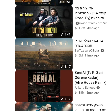
20:52
אלייצור & בר 
קופרשטיין - המלחמה 
האחרונה (Prod. By 
Eliad Sapir)
אלייצור - הערוץ הרשמי
1.7M
4mo ago
3:41
בר צברי ושולי רנד -  
המלך בשדה
BarTzabaryOfficial
6M
11mo ago
3:17
Beni Al (Ta Ki Seni 
Görene Kadar) 
(Afro House Remix)
Ankara Echoes
38M
2mo ago
4:13
מושיק עפיה ושלומי 
שבת - מחרוזת היידה 