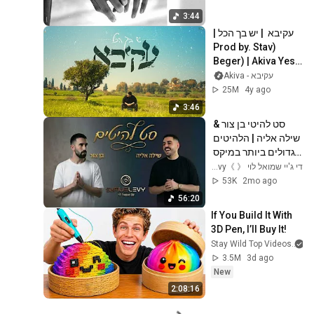
3:44
עקיבא  | יש בך הכל | 
(Prod by. Stav 
Beger) | Akiva Yesh 
Becha HaKol
עקיבא - Akiva
25M
4y ago
3:46
סט להיטי בן צור & 
שילה אליה | הלהיטים 
הגדולים ביותר במיקס 
מטורף 2026 - DJ 
די ג'יי שמואל לוי 《 》DJ Shmuel Levy
שמואל לוי
53K
2mo ago
56:20
If You Build It With 
3D Pen, I’ll Buy It!
Stay Wild Top Videos
3.5M
3d ago
New
2:08:16