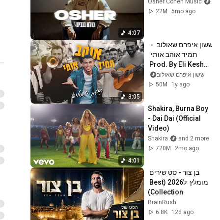
Osher Cohen Music
22M
5mo ago
4:07
ששון איפרם שאולוב  -  
תמיד אוהב אותי  
Prod. By Eli Keshet 
& Shai Reuveni 
ששון איפרם שאולוב
(קאבר)
50M
1y ago
3:05
Shakira, Burna Boy 
- Dai Dai (Official 
Video)
Shakira
and 2 more
720M
2mo ago
4:01
בן צור - סט שירים 
מומלץ  ל2026 (Best 
Collection)
BrainRush
6.8K
12d ago