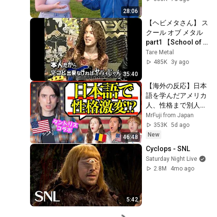
28:06
【ヘビメタさん】 ス
クール オブ メタル  
part1 【School of 
Metal】
Tare Metal
485K
3y ago
35:40
【海外の反応】日本
語を学んだアメリカ
人、性格まで別人に
なりました…「日本
MrFuji from Japan
語は人を優しくす
353K
5d ago
る」
New
46:48
Cyclops - SNL
Saturday Night Live
2.8M
4mo ago
5:42