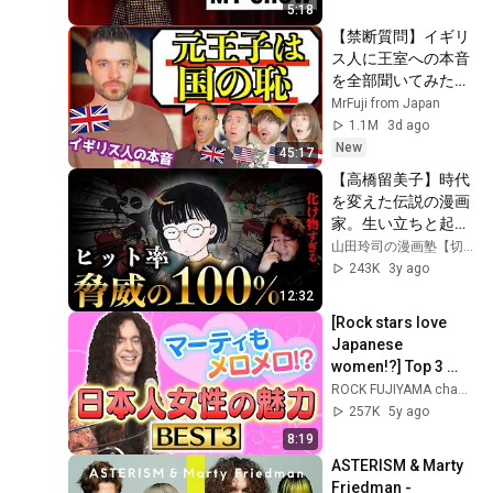
5:18
【禁断質問】イギリ
ス人に王室への本音
を全部聞いてみた
「王室は本当に必
MrFuji from Japan
要？」
1.1M
3d ago
New
45:17
【高橋留美子】時代
を変えた伝説の漫画
家。生い立ちと起こ
した革命について語
山田玲司の漫画塾【切り抜き】
る【山田玲司/切り
243K
3y ago
抜き】
12:32
[Rock stars love 
Japanese 
women!?] Top 3 
charms of 
ROCK FUJIYAMA channel
Japanese women 
257K
5y ago
that captivated 
8:19
Marty! [ROCK FU...
ASTERISM & Marty 
Friedman - 