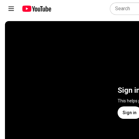
Sign i
This helps
Sign in