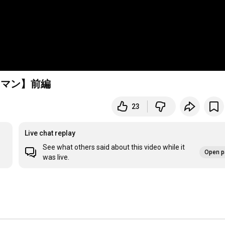
ドマン】前編
23
Live chat replay
See what others said about this video while it
Open p
was live.