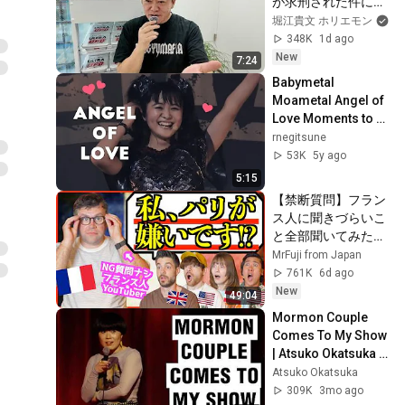
が求刑された件につ
いて解説します
堀江貴文 ホリエモン
348K
1d ago
New
7:24
Babymetal 
Moametal Angel of 
Love Moments to 
Drag You through 
rnegitsune
the Rest of the Year
53K
5y ago
5:15
【禁断質問】フラン
ス人に聞きづらいこ
と全部聞いてみた！
「パリの人は性格悪
MrFuji from Japan
いって本当？」
761K
6d ago
New
49:04
Mormon Couple 
Comes To My Show 
| Atsuko Okatsuka 
Stand Up Comedy
Atsuko Okatsuka
309K
3mo ago