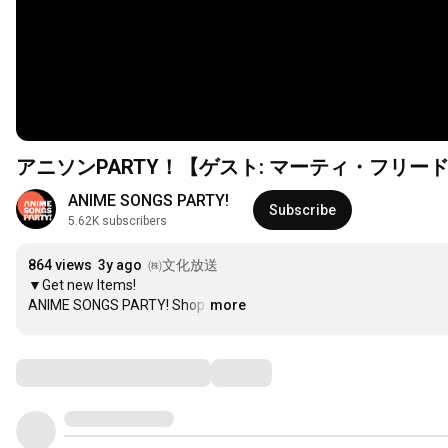
アニソンPARTY！【ゲスト: マーティ・フリー
ANIME SONGS PARTY!
Subscribe
5.62K subscribers
864 views
3y ago
㈱文化放送
▼Get new Items! 

ANIME SONGS PARTY! Shop
…
more
Comments