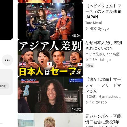
【ヘビメタさん】 マ
ーティのメタル魂 in 
JAPAN
Tare Metal
43K
2y ago
48:04
なぜ日本人だけ 差別
されにくいの？
ニック兄さん and高桑
1.8M
6d ago
New
21:08
【懐かし場面】マー
ティー・フリードマ
anel
ンさん
【Old!】 Gymnastics & Japanese TV CM Duke Boko
1K
2y ago
14:32
元ジャンポケ・斉藤
慎二被告に懲役7年