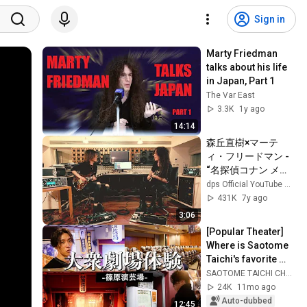
Sign in
Marty Friedman 
talks about his life 
in Japan, Part 1
The Var East
3.3K
1y ago
14:14
森丘直樹×マーテ
ィ・フリードマン - 
“名探偵コナン メイ
ン・テーマ”
dps Official YouTube Channel
431K
7y ago
3:06
[Popular Theater] 
Where is Saotome 
Taichi's favorite 
seat? A new dining 
SAOTOME TAICHI CHANNEL / 早乙女太一
hall and automated 
24K
11mo ago
equipm...
Auto-dubbed
12:45