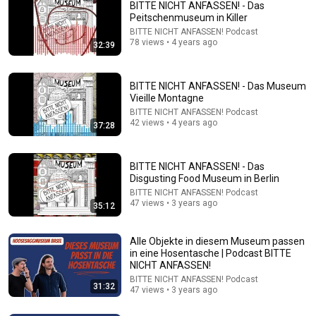
BITTE NICHT ANFASSEN! - Das
Peitschenmuseum in Killer
BITTE NICHT ANFASSEN! Podcast
78 views • 4 years ago
32:39
BITTE NICHT ANFASSEN! - Das Museum
Vieille Montagne
BITTE NICHT ANFASSEN! Podcast
12:51
42 views • 4 years ago
37:28
The French Do Not Care About Work
Trevor Noah
•
3.2M views
BITTE NICHT ANFASSEN! - Das
Disgusting Food Museum in Berlin
BITTE NICHT ANFASSEN! Podcast
47 views • 3 years ago
35:12
Alle Objekte in diesem Museum passen
in eine Hosentasche | Podcast BITTE
NICHT ANFASSEN!
BITTE NICHT ANFASSEN! Podcast
31:32
47 views • 3 years ago