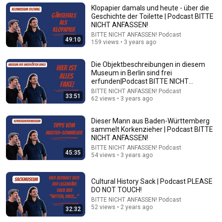
New
2.1M views
Klopapier damals und heute - über die
Geschichte der Toilette | Podcast BITTE
NICHT ANFASSEN!
BITTE NICHT ANFASSEN! Podcast
49:10
159 views • 3 years ago
Die Objektbeschreibungen in diesem
Museum in Berlin sind frei
erfunden|Podcast BITTE NICHT
ANFASSEN!
BITTE NICHT ANFASSEN! Podcast
33:51
62 views • 3 years ago
Dieser Mann aus Baden-Württemberg
12:17
sammelt Korkenzieher | Podcast BITTE
NICHT ANFASSEN!
Can Pro Bikers Beat this IMPOSSIBLE Obstacle
BITTE NICHT ANFASSEN! Podcast
45:35
54 views • 3 years ago
Course?
Red Bull Bike
•
13M views
Cultural History Sack | Podcast PLEASE
DO NOT TOUCH!
BITTE NICHT ANFASSEN! Podcast
52 views • 2 years ago
32:32