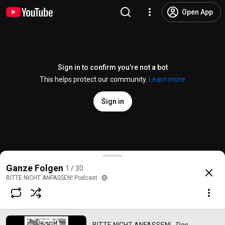
Open App
Sign in to confirm you’re not a bot
This helps protect our community.
Learn more
Sign in
BITTE NICHT ANFASSEN! - Das Mausefallenmseum
Ganze Folgen
1 / 30
@
bittenichtanfassenpodcast6781
4 likes
250 views
4 years ago
more
BITTE NICHT ANFASSEN! Podcast
Subscribe
Comments