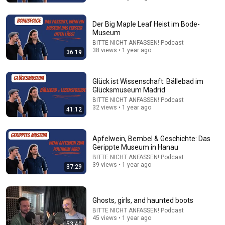
New
748K views
Der Big Maple Leaf Heist im Bode-
Museum
BITTE NICHT ANFASSEN! Podcast
38 views • 1 year ago
36:19
Glück ist Wissenschaft: Bällebad im
Glücksmuseum Madrid
BITTE NICHT ANFASSEN! Podcast
32 views • 1 year ago
41:12
1:03:21
Apfelwein, Bembel & Geschichte: Das
Gerippte Museum in Hanau
The Manipulation Expert: 4 Hidden Signs You’re
BITTE NICHT ANFASSEN! Podcast
Dealing With a Toxic Person
39 views • 1 year ago
37:29
Mel Robbins
•
779K views
Ghosts, girls, and haunted boots
BITTE NICHT ANFASSEN! Podcast
45 views • 1 year ago
53:40