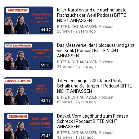
Killer-Karpfen und die nachhaltigste
26:00
Fischzucht der Welt| Podcast BITTE
NICHT ANFASSEN
James Talarico SLAMS Ken Paxton's Corruption LIVE
BITTE NICHT ANFASSEN! Podcast
ON AIR
44:47
20 views • 2 years ago
James Talarico
New
250K views
Das Metaverse, der Holocaust und ganz
viel Kritik | Podcast BITTE NICHT
ANFASSEN
BITTE NICHT ANFASSEN! Podcast
55:20
29 views • 2 years ago
Till Eulenspiegel: 500 Jahre Punk,
Schalk und Seiltänzer | Podcast BITTE
NICHT ANFASSEN
BITTE NICHT ANFASSEN! Podcast
42:17
69 views • 2 years ago
Dackel: Vom Jagdhund zum Picasso-
27:22
Schreck | Podcast BITTE NICHT
ANFASSEN!
There's a hidden monorail under this bridge.
BITTE NICHT ANFASSEN! Podcast
27:43
32 views • 1 year ago
Tom Scott