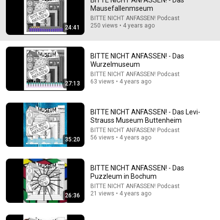
BITTE NICHT ANFASSEN! - Das
Mausefallenmseum
Comment...
BITTE NICHT ANFASSEN! Podcast
250 views • 4 years ago
24:41
BITTE NICHT ANFASSEN! - Das
Wurzelmuseum
BITTE NICHT ANFASSEN! Podcast
63 views • 4 years ago
27:13
BITTE NICHT ANFASSEN! - Das Levi-
Strauss Museum Buttenheim
BITTE NICHT ANFASSEN! Podcast
56 views • 4 years ago
35:20
27:13
BITTE NICHT ANFASSEN! - Das Wurzelmuseum
BITTE NICHT ANFASSEN! - Das
BITTE NICHT ANFASSEN! Podcast
Puzzleum in Bochum
•
63 views
BITTE NICHT ANFASSEN! Podcast
21 views • 4 years ago
26:36