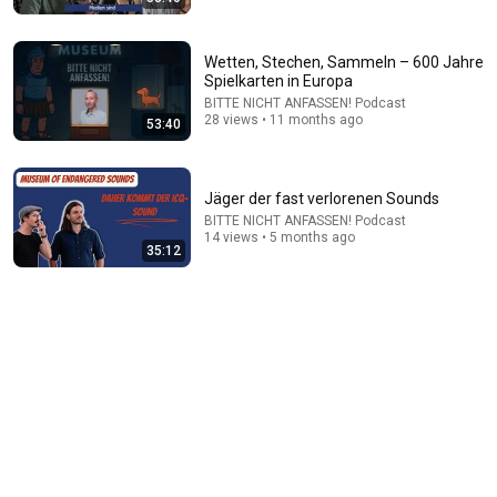
Wetten, Stechen, Sammeln – 600 Jahre
Spielkarten in Europa
BITTE NICHT ANFASSEN! Podcast
28 views • 11 months ago
53:40
13:32
Jäger der fast verlorenen Sounds
Putin hat plötzlich ein Problem! Warum?
BITTE NICHT ANFASSEN! Podcast
MrWissen2go
14 views • 5 months ago
New
824K views
35:12