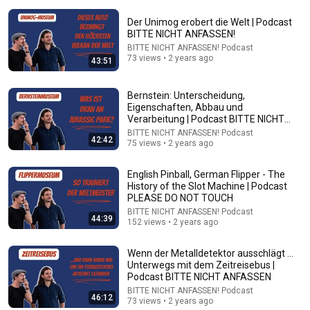
Der Unimog erobert die Welt | Podcast
BITTE NICHT ANFASSEN!
BITTE NICHT ANFASSEN! Podcast
73 views • 2 years ago
43:51
Bernstein: Unterscheidung,
23:33
Eigenschaften, Abbau und
Verarbeitung | Podcast BITTE NICHT
Road to EFX: Boosting Tech Champions – Start-up
ANFASSEN!
BITTE NICHT ANFASSEN! Podcast
Support - EPP Inline – Road to EFX
42:42
75 views • 2 years ago
konradinindustrie
Auto-dubbed
1 view
English Pinball, German Flipper - The
History of the Slot Machine | Podcast
PLEASE DO NOT TOUCH
BITTE NICHT ANFASSEN! Podcast
44:39
152 views • 2 years ago
Wenn der Metalldetektor ausschlägt …
Unterwegs mit dem Zeitreisebus |
Podcast BITTE NICHT ANFASSEN
BITTE NICHT ANFASSEN! Podcast
46:12
73 views • 2 years ago