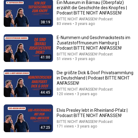
Ein Museum in Bärnau (Oberpfalz)
erzählt die Geschichte des Knopfes |
Podcast BITTE NICHT ANFASSEN!
29:19
BITTE NICHT ANFASSEN! Podcast
38:19
83 views • 3 years ago
Paul Cassirer: Ein Galerist und die neue Kunst
Jens Trocha
•
214 views
E-Nummern und Geschmackstests im
Zusatzstoffmuseum Hamburg |
Podcast BITTE NICHT ANFASSEN!
BITTE NICHT ANFASSEN! Podcast
41:00
51 views • 3 years ago
Die größte Dick & Doof Privatsammlung
in Deutschland | Podcast BITTE NICHT
ANFASSEN!
BITTE NICHT ANFASSEN! Podcast
44:45
120 views • 3 years ago
Elvis Presley lebt in Rheinland-Pfalz |
30:34
Podcast BITTE NICHT ANFASSEN!
BITTE NICHT ANFASSEN! Podcast
Police Surveillance Technology: Last Week Tonight
171 views • 3 years ago
47:25
with John Oliver (HBO)
LastWeekTonight