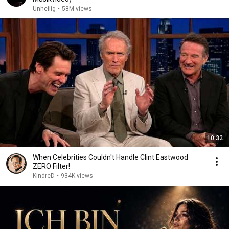
Unheilig
•
58M views
10:32
When Celebrities Couldn't Handle Clint Eastwood
ZERO Filter!
KindreD
•
934K views