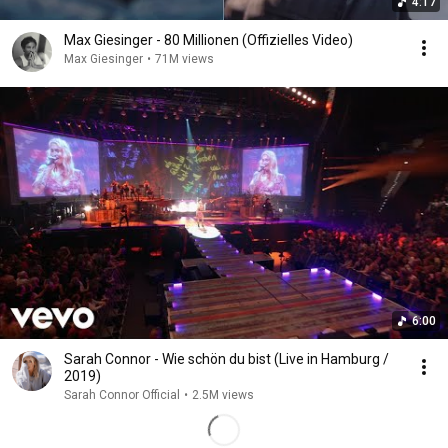
4:17
Max Giesinger - 80 Millionen (Offizielles Video)
Max Giesinger
•
71M views
6:00
Sarah Connor - Wie schön du bist (Live in Hamburg /
2019)
Sarah Connor Official
•
2.5M views