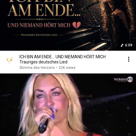
6:09
ICH BIN AM ENDE… UND NIEMAND HÖRT MICH
Trauriges deutsches Lied
Stimme des Herzens
•
32K views