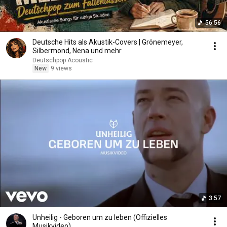
56:56
Deutsche Hits als Akustik-Covers | Grönemeyer,
Silbermond, Nena und mehr
Deutschpop Acoustic
New
9 views
3:57
Unheilig - Geboren um zu leben (Offizielles
Musikvideo)