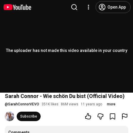
Open App
The uploader has not made this video available in your country
Sarah Connor - Wie schön Du bist (Official Video)
@
SarahConnorVEVO
351K likes
86M views
11 years ago
more
Subscribe
Comments