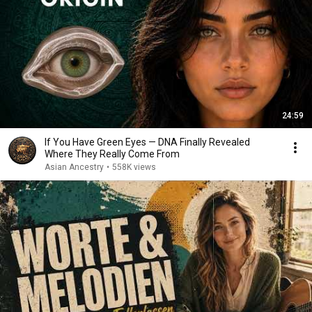
24:59
If You Have Green Eyes — DNA Finally Revealed
Where They Really Come From
Asian Ancestry
•
558K views