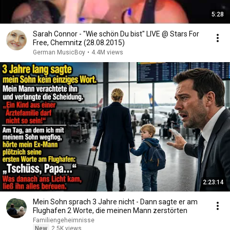
5:28
Sarah Connor - "Wie schön Du bist" LIVE @ Stars For
Free, Chemnitz (28.08.2015)
German MusicBoy
•
4.4M views
2:23:14
Mein Sohn sprach 3 Jahre nicht - Dann sagte er am
Flughafen 2 Worte, die meinen Mann zerstörten
Familiengeheimnisse
New
2.5K views