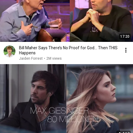
17:20
Bill Maher Says There’s No Proof for God... Then THIS
Happens
Jaiden Forrest
•
2M views