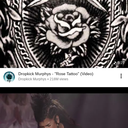
5:27
Dropkick Murphys - "Rose Tattoo" (Video)
Dropkick Murphys
•
218M views