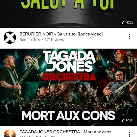
4:31
BÉRURIER NOIR - Salut à toi [Lyrics video]
Bérurier Noir
•
171K views
6:38
TAGADA JONES ORCHESTRA - Mort aux cons