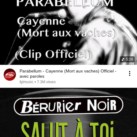
5:26
Parabellum - Cayenne (Mort aux vaches) Officiel -
avec paroles
fglmusic
•
7.3M views