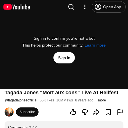
Open App
Sign in to confirm you’re not a bot
This helps protect our community.
Learn more
Sign in
Tagada Jones "Mort aux cons" Live At Hellfest
@
tagadajonesofficiel
55K likes
10M views
8 years ago
more
Subscribe
Comments
2.4K