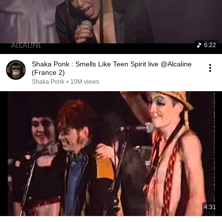
6:22
Shaka Ponk : Smells Like Teen Spirit live @Alcaline
(France 2)
Shaka Ponk
•
10M views
4:31