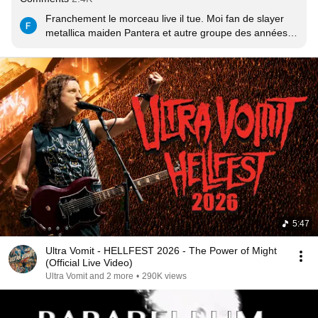
Franchement le morceau live il tue. Moi fan de slayer 
metallica maiden Pantera et autre groupe des années 
80 90 je connaissais pas et la je suis scotché par la 
puissance de ce live et j adore le chanteur et le jeu de 
scène..... Un vrai groupe live avec du son bien lourd et 
bien calé. Continuez car la scène métal et en berne ces 
dernière années. Bravo Las gars
5:47
Ultra Vomit - HELLFEST 2026 - The Power of Might
(Official Live Video)
Ultra Vomit and 2 more
•
290K views