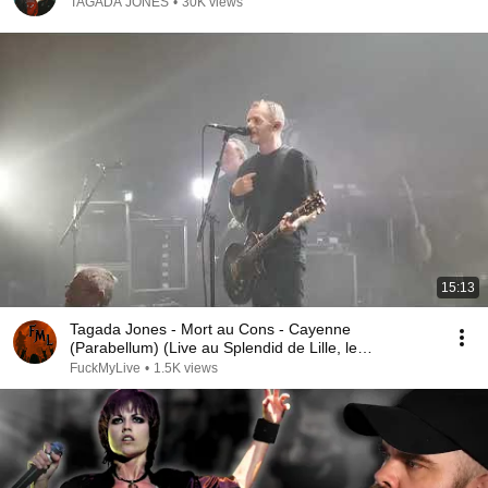
TAGADA JONES
•
30K views
15:13
Tagada Jones - Mort au Cons - Cayenne
(Parabellum) (Live au Splendid de Lille, le
23/10/2025)
FuckMyLive
•
1.5K views