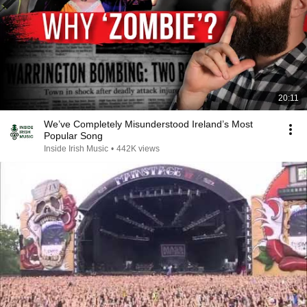
20:11
We’ve Completely Misunderstood Ireland’s Most
Popular Song
Inside Irish Music
•
442K views