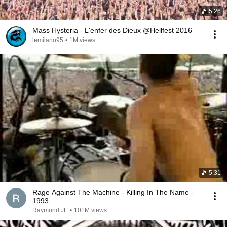
5:26
Mass Hysteria - L'enfer des Dieux @Hellfest 2016
lemilano95
•
1M views
5:31
Rage Against The Machine - Killing In The Name -
1993
Raymond JE
•
101M views