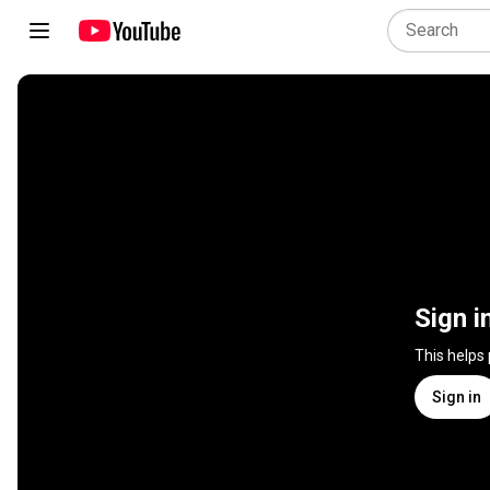
Sign i
This helps
Sign in