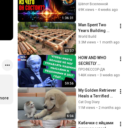
Почему Он Такой 
Шёпот Вселенной
Странный?
69K views
•
4 weeks ago
1:36:31
Man Spent Two 
Years Building 
HUGE Wooden 
World Build
House for his 
3.3M views
•
1 month ago
Family | Start to 
43:37
Finish by 
HOW AND WHO 
@bjornbrenton
SECRETLY 
CONTROLS US 
ПРОФЕССОР-ДА
..BEING AT PEACE 
146K views
•
3 weeks ago
WITH YOURSELF 
59:56
CHERNIGOVSKAYA
My Golden Retriever 
Heals a Terrified 
.more
…
Rescue Kitten in 
Cat Dog Diary
Just 3 Meetings!
11M views
•
2 months ago
6:04
Кабачки с яйцами 