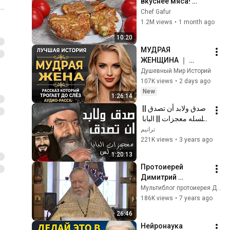
вкуснее мяса! 
Мало кто знает 
Chef Gafur
секрет! Бабушка 
1.2M views
•
1 month ago
научила готовить 
10:20
рецепт за 15 минут
МУДРАЯ 
ЖЕНЩИНА ｜ 
Рассказ, который 
Душевный Мир Историй
трогает до 
107K views
•
2 days ago
глубины души. 
New
1:26:14
Очень сильная 
صدق ولابد أن تصدق || 
история ｜ Аудио 
سلسله معجزات || البابا 
рассказ.
كيرلس السادس|| كامله 
ترانيم
2022
221K views
•
3 years ago
1:20:13
Протоиерей 
Димитрий 
Смирнов. 
Мультиблог протоиерея Димитрия Смирнова
Проповедь о 
186K views
•
7 years ago
нашей 
26:46
сумасшедшей 
Нейронаука 
цивилизации