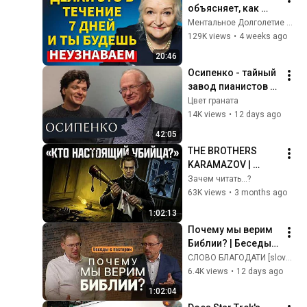
объясняет, как 
стать 
Ментальное Долголетие and НейроРесет
неузнаваемым за 1 
129K views
•
4 weeks ago
неделю | Татьяна 
20:46
Черниговская
Осипенко - тайный 
завод пианистов 
мирового уровня в 
Цвет граната
Ростове
14K views
•
12 days ago
42:05
THE BROTHERS 
KARAMAZOV | 
Dostoevsky — 
Зачем читать...?
Summary and 
63K views
•
3 months ago
Analysis | Retold in 
1:02:13
60 Minutes
Почему мы верим 
Библии? | Беседы с 
пастором
СЛОВО БЛАГОДАТИ [slovo.org]
6.4K views
•
12 days ago
1:02:04