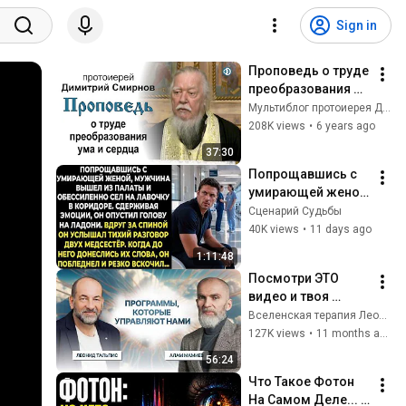
Sign in
Проповедь о труде 
преобразования 
ума и сердца 
Мультиблог протоиерея Димитрия Смирнова
(2020.01.11)
208K views
•
6 years ago
37:30
Попрощавшись с 
умирающей женой, 
мужчина вышел из 
Сценарий Судьбы
палаты и 
40K views
•
11 days ago
обессиленно сел 
1:11:48
на лавочку в 
Посмотри ЭТО 
коридоре...
видео и твоя 
ЖИЗНЬ изменится! 
Вселенская терапия Леонида Тальписа
| Как перестроить 
127K views
•
11 months ago
свои родовые 
56:24
программы
Что Такое Фотон 
На Самом Деле... И 