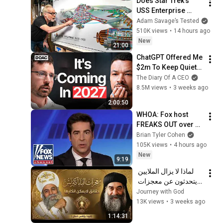
Does Star Trek's 
USS Enterprise 
Design Make 
Adam Savage’s Tested
Sense?
510K views
•
14 hours ago
New
21:00
ChatGPT Offered Me 
$2m To Keep Quiet: 
No One Is Ready For 
The Diary Of A CEO
What's Coming!
8.5M views
•
3 weeks ago
2:00:50
WHOA: Fox host 
FREAKS OUT over 
Texas Senate race 
Brian Tyler Cohen
LIVE ON AIR
105K views
•
4 hours ago
New
9:19
لماذا لا يزال الملايين 
يتحدثون عن معجزات 
البابا كيرلس السادس؟ | 
Journey with God
عظة مؤثرة | أبونا 
13K views
•
3 weeks ago
يؤانس كمال ✝️
1:14:31