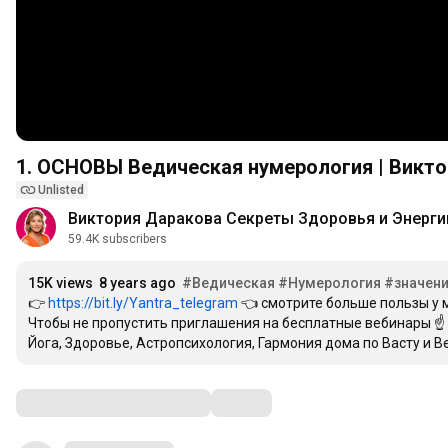
1. ОСНОВЫ Ведич
Unlisted
Виктория Даракова Секреты Здоровья и Энергии
59.4K subscribers
15K views
8 years ago
#Ведическая
#Нумерология
#значен
👉 
https://bit.ly/Yantra_telegram
 👈 смотрите больше пользы у м
Чтобы не пропустить приглашения на бесплатные вебинары ☝️ п
Йога, Здоровье, Астропсихология, Гармония дома по Васту и В
Comments