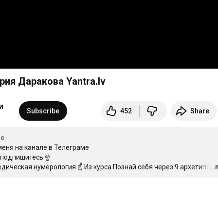
еская нумерология | Виктория Даракова Yantra.lv
  
Subscribe
452
Share
ие
еня на канале в Телеграме 

одпишитесь ☝️ 

едическая нумерология ☝️ Из курса Познай себя через 9 архетипов 
..