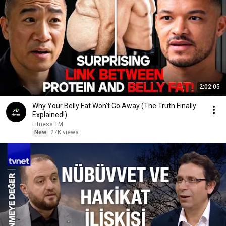
2:02:05
Why Your Belly Fat Won't Go Away (The Truth Finally
Explained!)
Fitness TM
New
27K views