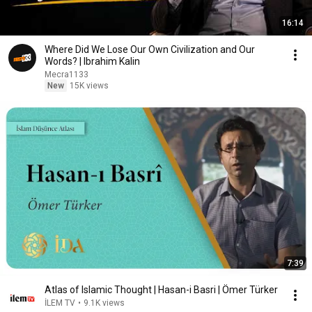
16:14
Where Did We Lose Our Own Civilization and Our
Words? | Ibrahim Kalin
Mecra1133
New
15K views
7:39
Atlas of Islamic Thought | Hasan-i Basri | Ömer Türker
İLEM TV
•
9.1K views