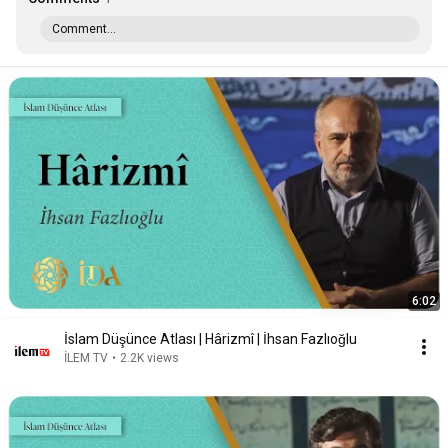
Comment...
6:02
İslam Düşünce Atlası | Hârizmî | İhsan Fazlıoğlu
İLEM TV
•
2.2K views