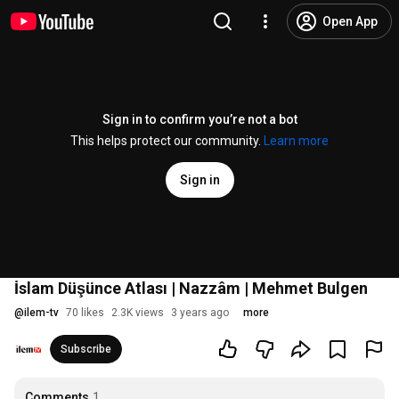
Open App
Sign in to confirm you’re not a bot
This helps protect our community.
Learn more
Sign in
İslam Düşünce Atlası | Nazzâm | Mehmet Bulgen
@
ilem-tv
70 likes
2.3K views
3 years ago
more
Subscribe
Comments
1