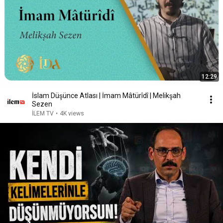
12:29
İslam Düşünce Atlası | İmam Mâtürîdî | Melikşah
Sezen
İLEM TV
•
4K views