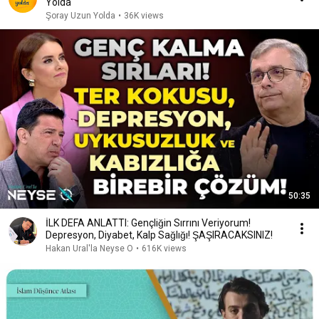
Yolda
Şoray Uzun Yolda
•
36K views
50:35
İLK DEFA ANLATTI: Gençliğin Sırrını Veriyorum!
Depresyon, Diyabet, Kalp Sağlığı! ŞAŞIRACAKSINIZ!
Hakan Ural'la Neyse O
•
616K views