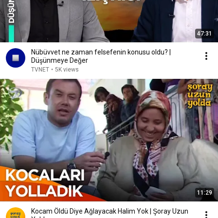
47:31
Nübüvvet ne zaman felsefenin konusu oldu? |
Düşünmeye Değer
TVNET
•
5K views
11:29
Kocam Öldü Diye Ağlayacak Halim Yok | Şoray Uzun