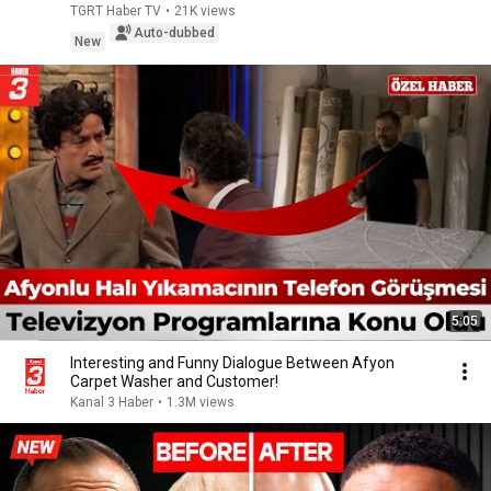
TGRT Haber TV
•
21K views
Auto-dubbed
New
5:05
Interesting and Funny Dialogue Between Afyon
Carpet Washer and Customer!
Kanal 3 Haber
•
1.3M views