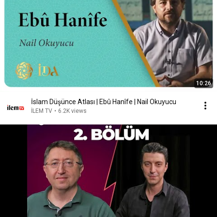
10:26
İslam Düşünce Atlası | Ebû Hanîfe | Nail Okuyucu
İLEM TV
•
6.2K views