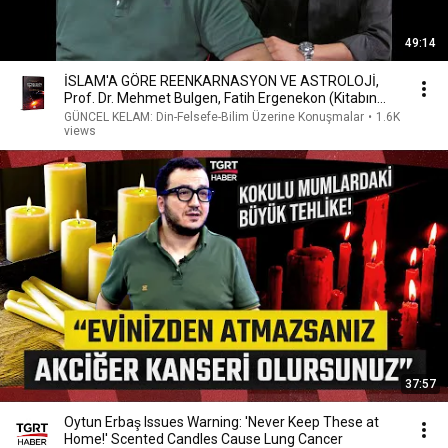
49:14
İSLAM'A GÖRE REENKARNASYON VE ASTROLOJİ,
Prof. Dr. Mehmet Bulgen, Fatih Ergenekon (Kitabın
Ortası)
GÜNCEL KELAM: Din-Felsefe-Bilim Üzerine Konuşmalar
•
1.6K
views
37:57
Oytun Erbaş Issues Warning: 'Never Keep These at
Home!' Scented Candles Cause Lung Cancer