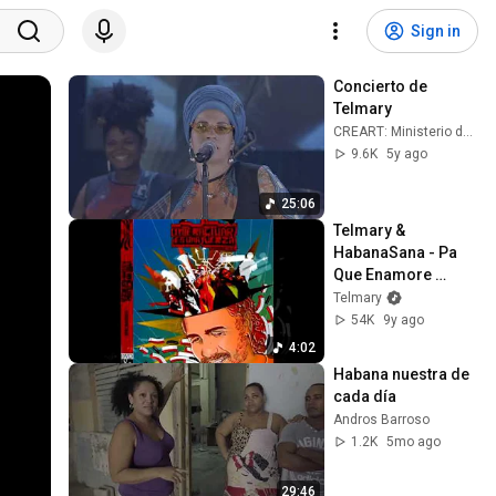
Sign in
Concierto de 
Telmary
CREART: Ministerio de Cultura de Cuba
9.6K
5y ago
25:06
Telmary & 
HabanaSana - Pa 
Que Enamore 
(Azucenas 
Telmary
Girasoles) (Audio) 
54K
9y ago
Ft. William Vivanco
4:02
Habana nuestra de 
cada día
Andros Barroso
1.2K
5mo ago
29:46