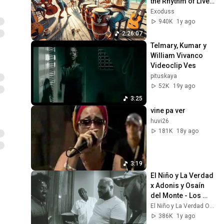
the Rhythm of Live 
Latin Music! | 
Exoduss
Exoduss
940K
1y ago
2:26:07
Telmary, Kumar y 
William Vivanco 
Videoclip Ves
pituskaya
52K
19y ago
3:25
vine pa ver
huvi26
181K
18y ago
3:19
El Niño y La Verdad 
x Adonis y Osaín 
del Monte - Los 
Mayores [Official 
El Niño y La Verdad Oficial
Video]
386K
1y ago