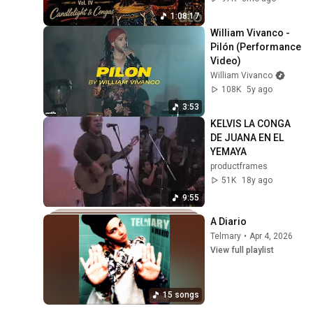
1:08:17
William Vivanco - 
Pilón (Performance 
Video)
William Vivanco
108K
5y ago
3:53
KELVIS LA CONGA 
DE JUANA EN EL 
YEMAYA
productframes
51K
18y ago
9:55
A Diario
Telmary
•
Apr 4, 2026
View full playlist
15 songs