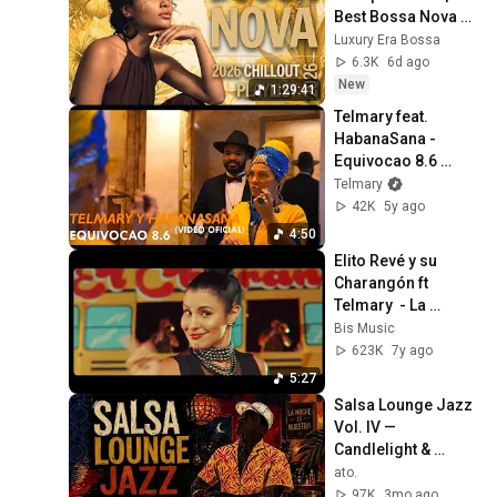
Best Bossa Nova 
Songs 2026
Luxury Era Bossa
6.3K
6d ago
New
1:29:41
Telmary feat. 
HabanaSana - 
Equivocao 8.6 
(Video Oficial)
Telmary
42K
5y ago
4:50
Elito Revé y su 
Charangón ft  
Telmary  - La 
Guagua
Bis Music
623K
7y ago
5:27
Salsa Lounge Jazz 
Vol. IV — 
Candlelight & 
Congas | Smooth 
ato.
Latin Jazz Groove
97K
3mo ago