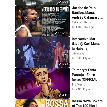
5:29
Jarabe de Palo, 
Bacilos, Maná, 
Andrés Calamaro, 
La Ley - Lo Mejor 
Estación Rock
Del Rock En 
130K
3w ago
Español 80 y 90
1:35:31
Interactivo Marilu 
(Live @ Karl Marx, 
la Habana)
pituskaya
66K
19y ago
5:20
Telmary y Tania 
Pantoja - Entre 
fieras (OFFICIAL 
VIDEO)
Bis Music
24K
11y ago
4:11
Bossa Nova Covers 
of Top 100 Hits | 