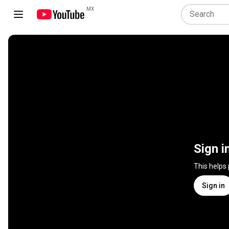
MX
Sign i
This helps
Sign in