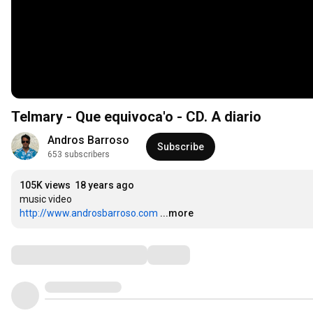
Telmary - Que equivoca'o - CD. A diario
Andros Barroso
Subscribe
653 subscribers
105K views
18 years ago
http://www.androsbarroso.com
...more
Comments