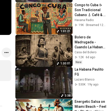
Congo to Cuba ☕ 
Son Tradicional 
Cubano 🎸 Café & 
Ritmo de La Habana
Havana Radio
19K
Streamed 12d ago
1:01:21
Bolero de 
Madrugada - 
Cuando La Habana 
Suspira
Casa del Bolero
12K
6d ago
New
1:00:01
La Habana Paulito 
FG
Lazaro Blanco
530K
19y ago
5:38
Energetic Salsa on 
Miami Beach – Feel 