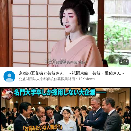
4:06
京都の五花街と芸妓さん ～祇園東編 芸妓・雛佑さん～
公益財団法人京都伝統伎芸振興財団
•
10K views