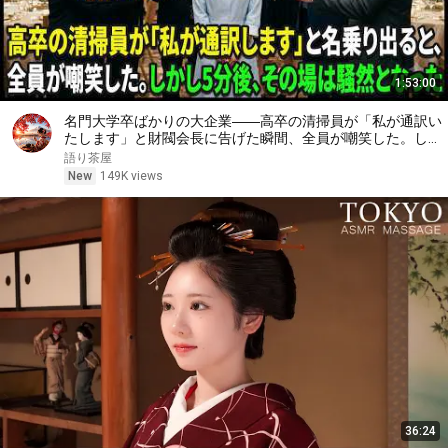
1:53:00
名門大学卒ばかりの大企業――高卒の清掃員が「私が通訳い
たします」と財閥会長に告げた瞬間、全員が嘲笑した。しか
し5分後、その場は静まり返った。#動エピソード#老後の物
語り茶屋
語 #家族の物語
New
149K views
36:24