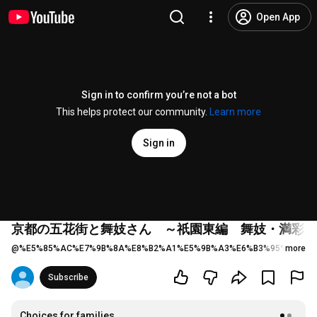
Open App
Sign in to confirm you’re not a bot
This helps protect our community.
Learn more
Sign in
京都の五花街と舞妓さん ～祇園東編 舞妓・満彩光
@
%E5%85%AC%E7%9B%8A%E8%B2%A1%E5%9B%A3%E6%B3%95%E4%BA
more
Subscribe
Choices for families