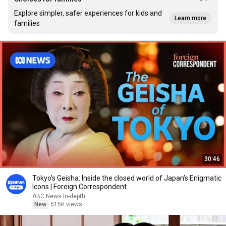
Explore simpler, safer experiences for kids and
Learn more
families
30:46
Tokyo's Geisha: Inside the closed world of Japan’s Enigmatic
Icons | Foreign Correspondent
ABC News In-depth
New
515K views