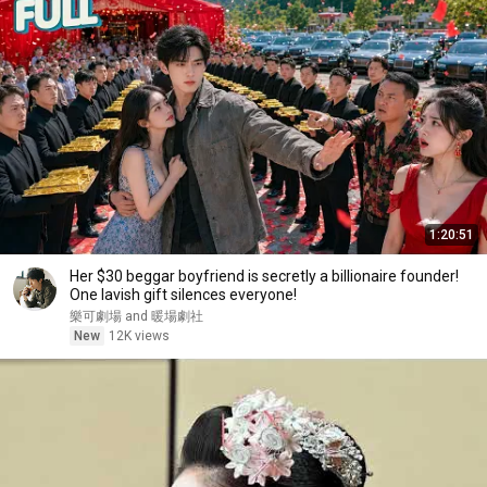
1:20:51
Her $30 beggar boyfriend is secretly a billionaire founder!
One lavish gift silences everyone!
樂可劇場 and 暖場劇社
New
12K views