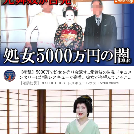
28:40
【衝撃】5000万で処女を売り金返す…元舞妓の告発ドキュメ
ンタリーに消防レスキューが密着。彼女が今望んでいること
は…!?
【消防防災】RESCUE HOUSE レスキューハウス
•
520K views