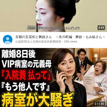
4:49
京都の五花街と舞妓さん ～先斗町編 舞妓・もみ紘さん～
公益財団法人京都伝統伎芸振興財団
•
26K views
2:11:55