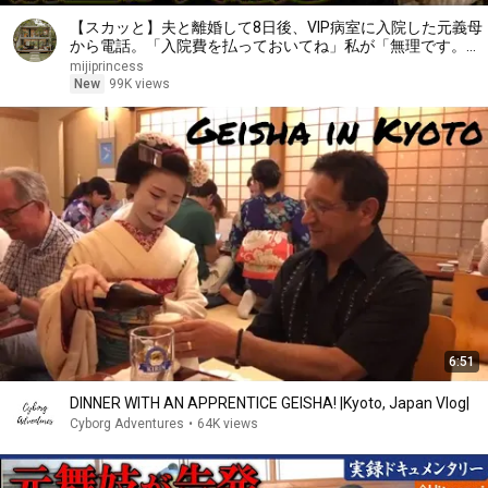
【スカッと】夫と離婚して8日後、VIP病室に入院した元義母
から電話。「入院費を払っておいてね」私が「無理です。だ
って、もう他人ですから」と答えた瞬間、病室は大騒ぎにな
mijiprincess
った……。
New
99K views
6:51
DINNER WITH AN APPRENTICE GEISHA! |Kyoto, Japan Vlog|
Cyborg Adventures
•
64K views