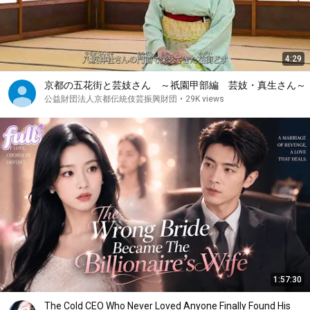
4:29
京都の五花街と芸妓さん ～祇園甲部編 芸妓・真生さん～
公益財団法人京都伝統伎芸振興財団
•
29K views
1:57:30
The Cold CEO Who Never Loved Anyone Finally Found His