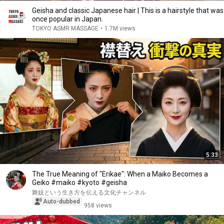
Geisha and classic Japanese hair | This is a hairstyle that was
once popular in Japan.
TOKYO ASMR MASSAGE
•
1.7M views
5:33
The True Meaning of "Erikae": When a Maiko Becomes a
Geiko #maiko #kyoto #geisha
舞妓という生き方を伝える文化チャンネル
Auto-dubbed
958 views