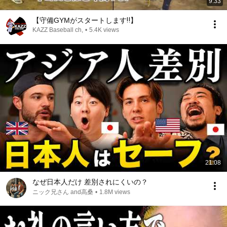
9:33
【守備GYMがスタートします‼️】
KAZZ Baseball ch,
•
5.4K views
21:08
なぜ日本人だけ 差別されにくいの？
ニック兄さん and高桑
•
1.8M views