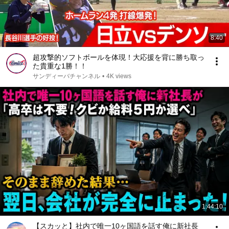
8:40
超攻撃的ソフトボールを体現！大応援を背に勝ち取っ
た貴重な1勝！！
サンディーバチャンネル
•
4K views
1:44:10
【スカッと】社内で唯一10ヶ国語を話す俺に新社長