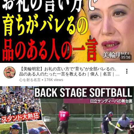
35:58
【美輪明宏】お礼の言い方で“育ち”が全部バレるの。
品のある人のたった一言を教えるわ｜偉人｜名言｜言
葉の力｜人生哲学｜
心を射る名言
•
176K views