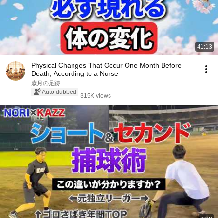
41:13
Physical Changes That Occur One Month Before
Death, According to a Nurse
歳月の足跡
Auto-dubbed
315K views