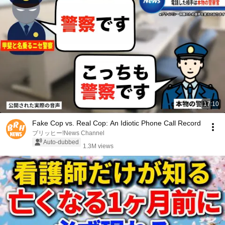
17:10
Fake Cop vs. Real Cop: An Idiotic Phone Call Record
ブリッヒー!News Channel
Auto-dubbed
1.3M views