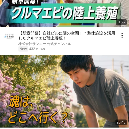
11:27
【新章開幕】自社ビルに謎の空間！？遊休施設を活用
したクルマエビ陸上養殖！
株式会社サンエー 公式チャンネル
New
432 views
25:43