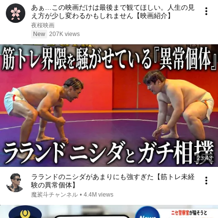
あぁ…この映画だけは最後まで観てほしい。人生の見
え方が少し変わるかもしれません【映画紹介】
夜桜映画
New
207K views
23:43
ラランドのニシダがあまりにも強すぎた【筋トレ未経
験の異常個体】
魔裟斗チャンネル
•
4.4M views