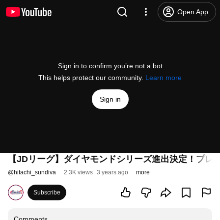
Open App
Sign in to confirm you’re not a bot
This helps protect our community.
Learn more
Sign in
【JDリーグ】ダイヤモンドシリーズ進出決定！プレ
@
hitachi_sundiva
2.3K views
3 years ago
more
Subscribe
Comments