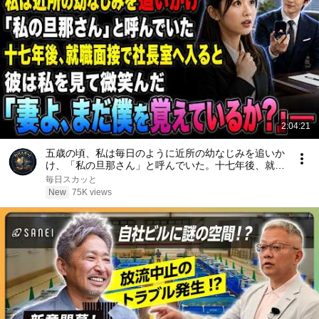
2:04:21
五歳の頃、私は毎日のように近所の幼なじみを追いか
け、「私の旦那さん」と呼んでいた。十七年後、就職
面接で社長室へ入ると、彼は私を見て微笑んだ。「妻
毎日スカッと
よ、まだ僕を覚えているか？」――
New
75K views