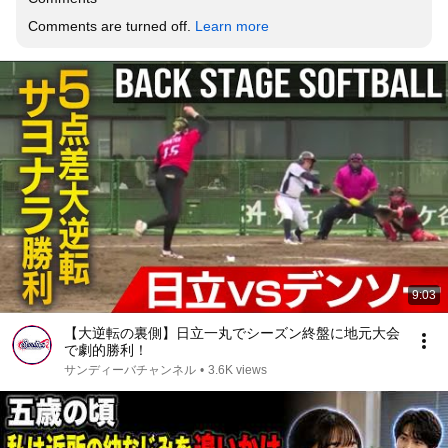
Comments are turned off. 
Learn more
9:03
【大逆転の裏側】日立一丸でシーズン終盤に地元大会
で劇的勝利！
サンディーバチャンネル
•
3.6K views