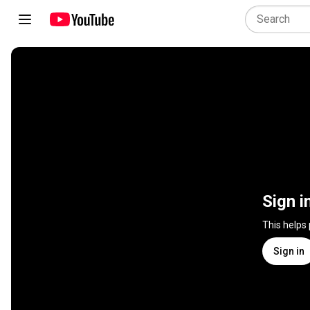
Sign i
This helps
Sign in