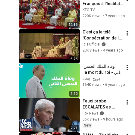
François à l'Institut 
Mohammed VI
KTO TV
220K views
•
7 years ago
42:15
C'est ça la télé 
!Consécration de la 
Basilique de 
RTI Officiel
Yamoussoukro par 
23K views
•
4 years ago
le Pape Jean Paul 2 
5:25
e 1990
وفاة الملك الحسن 
الثاني - la mort du roi 
Hassan II
Jooj - جووج
164K views
•
6 years ago
4:50
Fauci probe 
ESCALATES as 
Senate sets 
Fox News
contempt vote
36K views
•
9 hours ago
New
2:21