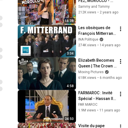
FEZ, MOROCCO - 
Moroccan 
Sammy and Tommy
Hospitality is 
212K views
•
2 years ago
UNREAL!
16:38
Les obsèques de 
François Mitterrand 
à Notre Dame | 
INA Politique
Archive INA
274K views
•
14 years ago
3:04
Elizabeth Becomes 
Queen | The Crown 
(Claire Foy, Eileen 
Moving Pictures
Atkins)
618K views
•
6 months ago
4:58
FARMAROC : Invité 
Spécial - Hassan II - 
2 mai 1996 (vidéo 
FAR MAROC
inédite)
1.9M views
•
11 years ago
24:50
Visite du pape 