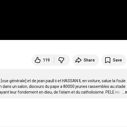
119
Share
Save
e générale] et de jean paull ii et HASSAN II, en voiture, salue la foule 
n dans un salon, discours du pape a 80000 jeunes rassembles au stade 
nt leur fondement en dieu, de l'islam et du catholicisme. PELE roi 
…
..