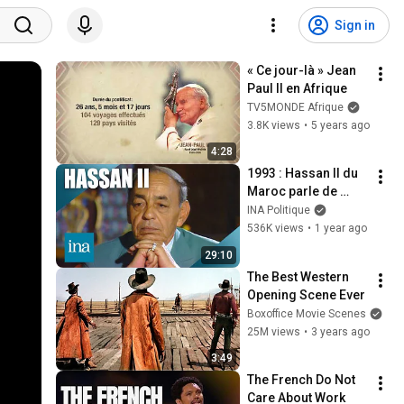
Sign in
« Ce jour-là » Jean 
Paul II en Afrique
TV5MONDE Afrique
3.8K views
•
5 years ago
4:28
1993 : Hassan II du 
Maroc parle de 
religion, de 
INA Politique
politique et de la 
536K views
•
1 year ago
monarchie | INA 
29:10
Politique
The Best Western 
Opening Scene Ever
Boxoffice Movie Scenes
25M views
•
3 years ago
3:49
The French Do Not 
Care About Work