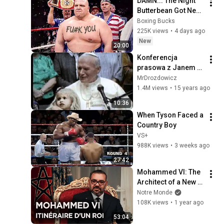
DAMN... The Night 
Butterbean Got Next 
Level Scary
Boxing Bucks
225K views
•
4 days ago
New
20:00
Konferencja 
prasowa z Janem 
Pawłem II - Ziarno 
MrDrozdowicz
1991
1.4M views
•
15 years ago
10:36
When Tyson Faced a 
Country Boy
VS+
988K views
•
3 weeks ago
27:42
Mohammed VI: The 
Architect of a New 
Morocco - Full 
Notre Monde
Documentary
108K views
•
1 year ago
53:04