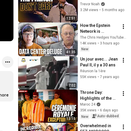
Trevor Noah
3.2M views
•
5 months ago
12:51
How the Epstein 
Network is 
Privatizing Govt & 
The Chris Hedges YouTube Channel
Building the 
14K views
•
3 hours ago
Surveillance 
New
41:35
State(w/Whitney 
Un jour avec... Jean 
Webb) |TCHR
Paul II, il y a 30 ans
Réunion la 1ère
55K views
•
7 years ago
7:02
Throne Day: 
.more
Highlights of the 
ceremony presided 
Maroc 24
over by the King
35K views
•
6 days ago
Auto-dubbed
New
13:15
Overwhelmed in 