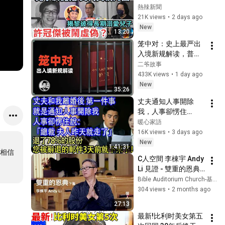
日拍檔｜許冠傑被鬧
熱辣新聞
虛偽？｜兒子於記招
21K views
•
2 days ago
交代父親死因｜否認
New
13:20
父親代找咭數事情！
笼中对：史上最严出
｜揭黎彼得長期溺愛
入境新规解读，普通
兒子！｜熱辣新聞 
人还有出国的机会
二爷故事
《娛樂新聞》
吗？
433K views
•
1 day ago
New
35:26
丈夫通知人事開除
我，人事卻愣住
說：“總裁，夫人知道
暖心家語
您包養小情人後，早
16K views
•
3 days ago
退了78%的股份，您
New
1:41:31
被辭退的郵件3天前就
相信
C人空間 李棟宇 Andy 
下來了！“
Li 見證 - 雙重的恩典 
第三節(完)
Bible Auditorium Church-基督復臨安息日會聖經講座
304 views
•
2 months ago
27:13
最新!比利时美女第五