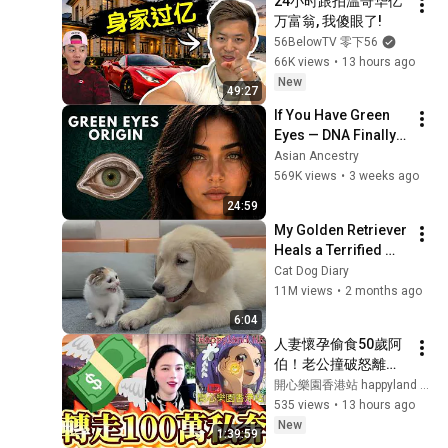
24小时跟拍温哥华亿
万富翁, 我傻眼了!
56BelowTV 零下56
66K views
•
13 hours ago
New
49:27
If You Have Green 
Eyes — DNA Finally 
Revealed Where 
Asian Ancestry
They Really Come 
569K views
•
3 weeks ago
From
24:59
My Golden Retriever 
Heals a Terrified 
Rescue Kitten in 
Cat Dog Diary
Just 3 Meetings!
11M views
•
2 months ago
6:04
人妻懷孕偷食50歲阿
伯！老公撞破怒離婚
⚡驚爆：BB經手人係
開心樂園香港站 happyland HK
前男友？！ #轉走
535 views
•
13 hours ago
100萬私奔 #師姐同
New
1:39:59
你護三觀💪#粵語情