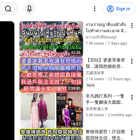
Sign in
งานรวมญาติแม่ผัวสั่ง
ไปทำความสะอาด ฉัน
บินไป ญี่ปุ่นพร้อม
ความจริงที่ซ่อนอยู่1
ระงับบัตรทุกใบ มือถือ
7.5K views
•
7 days ago
ดังไม่หยุดกว่า ร้อยสาย
32:26
【完结】婆婆哭著求
我，讓我把婚前房子
借給小叔子當婚房，
芯媛講故事
我心軟答應了，弟媳
2.1K views
•
12 hours ago
卻直接催我過戶，我
New
2:39:30
淡淡說了一句話，瞬
非凡媽打系列 - 一隻
間讓全家人亂作一團
手一隻腳湊大囡囡成
長的媽咪
基督教儷人會
3.6K views
•
2 months ago
16:57
黎彼得逝世！許冠傑
親寫悼念信，懷念昔