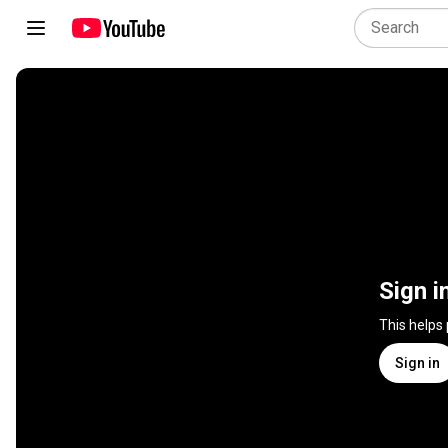
Sign i
This helps
Sign in