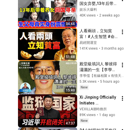
国女弃婴,13年后带着
养女后回国寻亲,生父
娱乐大爆料
母真实身份震惊全场
40K views
•
2 weeks ago
【人间真情录】
34:44
人看兩頭，立知貧
富！#人生智慧 #命
理 #哲學 #曾仕強 #
易經開運堂
易經 #正能量
141K views
•
3 months ago
51:48
殿堂級填詞人 黎彼得
瀟灑的一生【李學儒 
旁白】 | 網絡文章 | A 
李學儒【有緣相聚 x 有情天地】A Loving World
Loving World | 有緣
5.3K views
•
5 hours ago
相聚 | 有情天地 | 電台
New
15:40
節目重溫 #廣東話
Xi Jinping Officially 
Initiates 
Isolationism: A 
VEXILLA潮時務所
Comprehensive 
89K views
•
1 day ago
Look at China’s New 
New
47:37
Exit-Entry Regu...