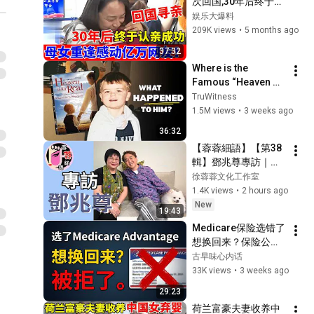
次回国,30年后终于认
亲成功!母女相拥感动
娱乐大爆料
亿万网友【人间真情
209K views
•
5 months ago
录】
37:32
Where is the 
Famous “Heaven 
Kid” 23 Years Later?
TruWitness
1.5M views
•
3 weeks ago
36:32
【蓉蓉細語】【第38
輯】鄧兆尊專訪｜憶
爸爸臨終教誨：守住
徐蓉蓉文化工作室
鄧家 兄弟姊妹和睦相
1.4K views
•
2 hours ago
處
New
19:43
Medicare保险选错了
想换回来？保险公司
可以直接拒绝你——华
古早味心内话
人退休者必看
33K views
•
3 weeks ago
29:23
荷兰富豪夫妻收养中