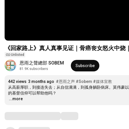
《回家路上》真人真事见证｜骨癌丧女怒火中烧｜神，我
Unlisted
恩雨之聲總部 SOBEM
Subscribe
81.9K subscribers
442 views
3 months ago
#恩雨之声
#Sobem
#媒体宣教
从高薪厚职，到接连失去；从自信满满，到孤身躺卧病床。莫伟豪以
…
...more
Comments