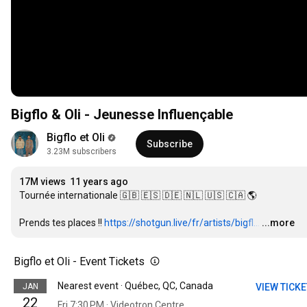
Bigflo & Oli - Jeunesse Influençable
Bigflo et Oli
Subscribe
3.23M subscribers
17M views
11 years ago
Tournée internationale 🇬🇧 🇪🇸 🇩🇪 🇳🇱 🇺🇸 🇨🇦 🌎

Prends tes places !! 
https://shotgun.live/fr/artists/bigfl...
…
...more
Bigflo et Oli - Event Tickets
Nearest event · Québec, QC, Canada
JAN
VIEW TICK
22
Fri 7:30 PM · Videotron Centre