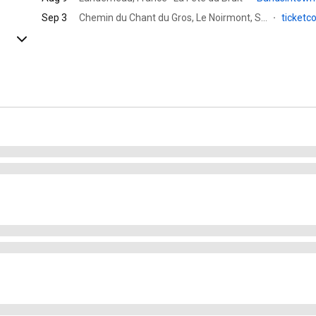
Sep 3
Chemin du Chant du Gros, Le Noirmont, Switzerland · Festival du Chant du Gros
·
ticketc