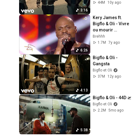
44M
10y ago
3:16
Kery James ft. 
Bigflo & Oli - Vivre 
ou mourir 
ensemble (Live - 
Brehhh
Hip-Hop) VERSION 
1.7M
7y ago
COMPLETE
6:26
Bigflo & Oli - 
Gangsta
Bigflo et Oli
37M
12y ago
4:13
Bigflo & Oli - 44D 🛫
Bigflo et Oli
2.2M
5mo ago
5:38