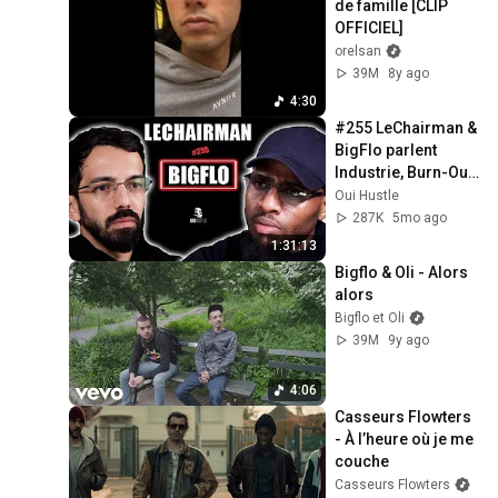
de famille [CLIP 
OFFICIEL]
orelsan
39M
8y ago
4:30
#255 LeChairman & 
BigFlo parlent 
Industrie, Burn-Out, 
Économie, Famille, 
Oui Hustle
Toulouse, Thérapie, 
287K
5mo ago
Karma.
1:31:13
Bigflo & Oli - Alors 
alors
Bigflo et Oli
39M
9y ago
4:06
Casseurs Flowters 
- À l’heure où je me 
couche
Casseurs Flowters