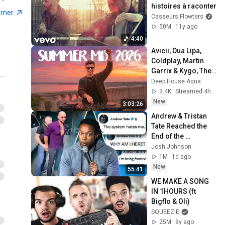
histoires à raconter
orner
Casseurs Flowters
50M
11y ago
4:40
Avicii, Dua Lipa, 
Coldplay, Martin 
Garrix & Kygo, The 
Chainsmokers 
Deep House Aqua
Style - SUMMER 
3.4K
Streamed 4h ago
DEEP HOUSE Mix
New
3:03:26
Andrew & Tristan 
Tate Reached the 
End of the 
Algorithm
Josh Johnson
1M
1d ago
New
55:41
WE MAKE A SONG 
IN 1HOURS (ft 
Bigflo & Oli)
SQUEEZIE
25M
9y ago