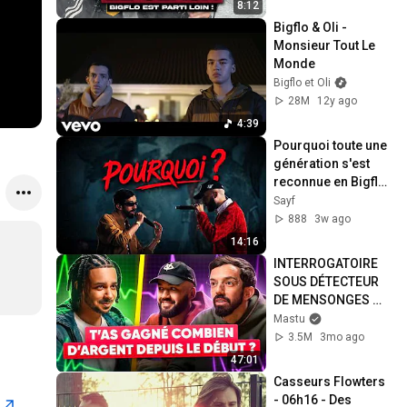
8:12
Bigflo & Oli - 
Monsieur Tout Le 
Monde
Bigflo et Oli
28M
12y ago
4:39
Pourquoi toute une 
génération s'est 
reconnue en Bigflo 
& Oli
Sayf
888
3w ago
14:16
INTERROGATOIRE 
SOUS DÉTECTEUR 
DE MENSONGES 
#11 (Avec Bigflo et 
Mastu
Oli)
3.5M
3mo ago
47:01
Casseurs Flowters 
- 06h16 - Des 
n