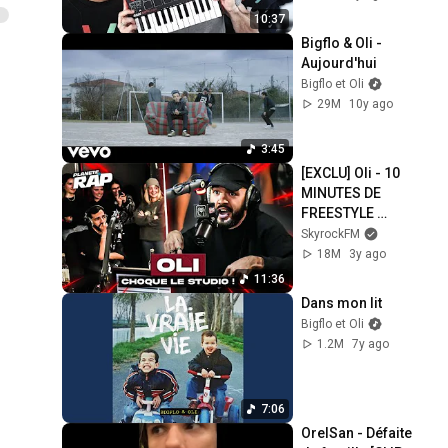
10:37
Bigflo & Oli - 
Aujourd'hui
Bigflo et Oli
29M
10y ago
3:45
[EXCLU] Oli - 10 
MINUTES DE 
FREESTYLE 
LÉGENDAIRE !! 
SkyrockFM
#PlanèteRap
18M
3y ago
11:36
Dans mon lit
Bigflo et Oli
1.2M
7y ago
7:06
OrelSan - Défaite 