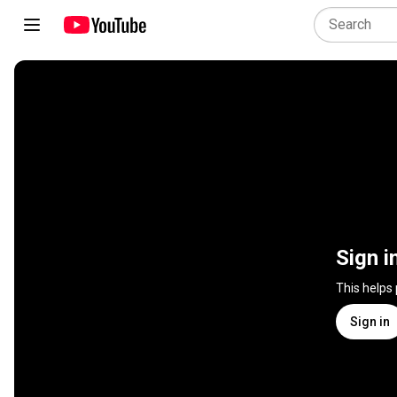
Sign i
This helps
Sign in