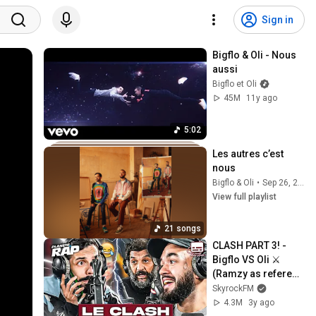
Sign in
Bigflo & Oli - Nous 
aussi
Bigflo et Oli
45M
11y ago
5:02
Les autres c’est 
nous
Bigflo & Oli
•
Sep 26, 2025
View full playlist
21 songs
CLASH PART 3! - 
Bigflo VS Oli ⚔️ 
(Ramzy as referee) 
#PlanèteRap
SkyrockFM
4.3M
3y ago