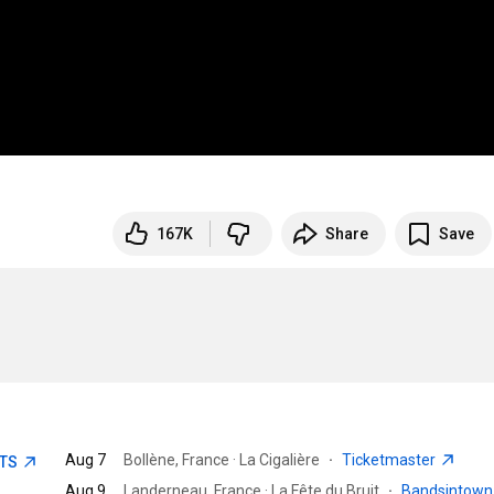
167K
Share
Save
Aug 7
Bollène, France · La Cigalière
·
Ticketmaster
ETS
Aug 9
Landerneau, France · La Fête du Bruit
·
Bandsintow