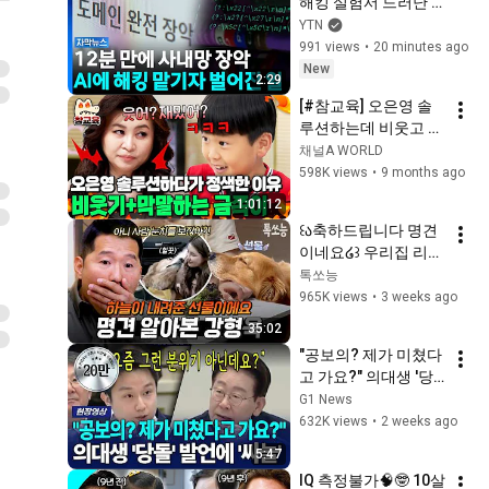
해킹 실험서 드러난 
충격적 결과 [자막뉴
YTN
스]  / YTN
991 views
•
20 minutes ago
New
2:29
[#참교육] 오은영 솔
루션하는데 비웃고 무
시... 금쪽이의 태도에 
채널A WORLD
결국 정색한 오은영 | 
598K views
•
9 months ago
#금쪽같은내새끼 
1:01:12
206회
꒰ა축하드립니다 명견
이네요໒꒱ 우리집 리트
리버가 개만 물었던 
톡쏘능
이유💥명견 알아본 강
965K views
•
3 weeks ago
형욱✨ | #개와늑대의
35:02
시간2 6회
"공보의? 제가 미쳤다
고 가요?" 의대생 '당
돌' 발언에 '싸늘'  [G1
G1 News
현장영상]
632K views
•
2 weeks ago
5:47
IQ 측정불가🧠🤓 10살