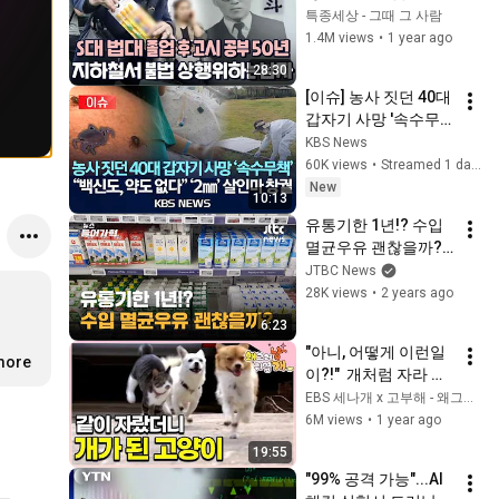
신인데 고시에 계속 
특종세상 - 그때 그 사람
낙방해 가족에게 버림 
1.4M views
•
1 year ago
받은 남자의 사연｜다
28:30
시보는 특종세상 377
[이슈] 농사 짓던 40대 
회
갑자기 사망 '속수무
책'/"백신도, 약도 없
KBS News
다" '2mm' 살인마 창
60K views
•
Streamed 1 day ago
궐/2026년 8월 7일
New
10:13
(금)/KBS
유통기한 1년!? 수입 
멸균우유 괜찮을까?
｜뉴스들어가혁
JTBC News
28K views
•
2 years ago
6:23
"아니, 어떻게 이런일
.more
이?!"  개처럼 자라 정
말 개가 된 고양이의 
EBS 세나개 x 고부해 - 왜그러냥? 귀엽개!
시골 이야기│#왜그러
6M views
•
1 year ago
냥귀엽개
19:55
"99% 공격 가능"...AI 