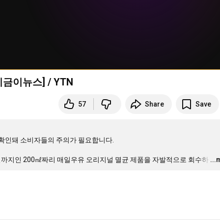
금이뉴스] / YTN
57
Share
Save
확인돼 소비자들의 주의가 필요합니다.

6일까지인 200㎖짜리 매일우유 오리지널 멸균 제품을 자발적으로 회수하
…
..