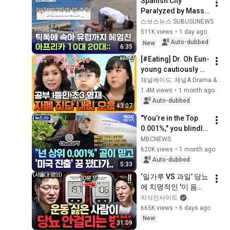
Spanish City 
Paralyzed by Mass 
North African 
스브스뉴스 SUBUSUNEWS
Migrant Influx / SBS 
511K views
•
1 day ago
News
Auto-dubbed
New
6:35
[#Eating] Dr. Oh Eun-
young cautiously 
suspects autism 
채널에이드: 채널A Drama & Enjoy
spectrum disorder 
1.4M views
•
1 month ago
in the academically 
Auto-dubbed
43:07
gifte...
"You’re in the Top 
0.001%," you blindly 
believed... 
MBCNEWS
Dreaming of 
620K views
•
1 month ago
'Expanding to the 
Auto-dubbed
5:33
U.S.' only to.....
‘밀가루 VS 과일’ 당뇨
에 치명적인 '이 음
식'ㅣ지식인초대석 
지식인사이드
EP.156 (이승훈 교수 
665K views
•
6 days ago
2부)
New
31:09