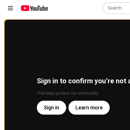
Sign in to confirm you’re not 
This helps protect our community
Sign in
Learn more