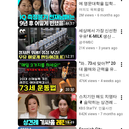
에 명문대학을 입학한 
천재남매는 9년 후 어
여의도 육퇴클럽
떻게 자랐을까? | KBS 
2M views
•
6 months ago
방송
44:37
세상에서 가장 신선한 
우유! K-MILK 생산 과
정을 공개합니다~ [본
광주MBC
방을보자_광주
21K views
•
3 years ago
MBC_2022.10.27]
12:31
"와.. 73세 맞아?!" 20
대 몸매와 근력을 유
지하는 3가지 비결은?
백도씨
476K views
•
4 weeks ago
20:30
스치기만 해도 치명타
🥊 숨막히는 상견례 
기싸움 레전드 | KBS 
KBS StarTV: 인물사전
170604 방송
842K views
•
7 months ago
18:49