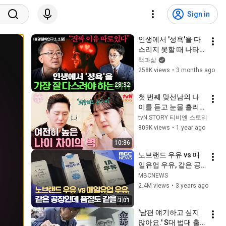
Sign in
인생에서 '성욕'을 다
스리지 못할 때 나타
나는 끔찍한 것들 ㅣ 
책과삶
Ep. 책과사람 74 (정성
258K views
•
3 months ago
민 교수)
28:32
첫 번째 맞선남의 나
이를 듣고 눈물 흘리
는 박소현... #이젠사
tvN STORY 티비엔 스토리
랑할수있을까 EP.7 | 
809K views
•
1 year ago
tvN STORY 241216 
10:36
방송
노브랜드 우유 vs 매
일유업 우유, 같은 공
장인데 품질도 같을
MBCNEWS
까? (2022.08.18/뉴
2.4M views
•
3 years ago
스데스크/MBC)
3:01
'남편 얘기하고 싶지 
않아요.' S대 법대 출