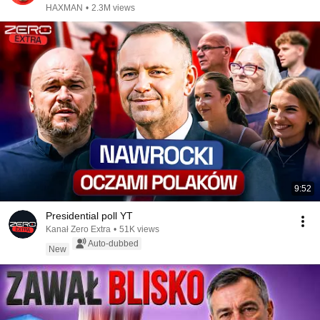
HAXMAN
•
2.3M views
9:52
Presidential poll YT
Kanał Zero Extra
•
51K views
Auto-dubbed
New