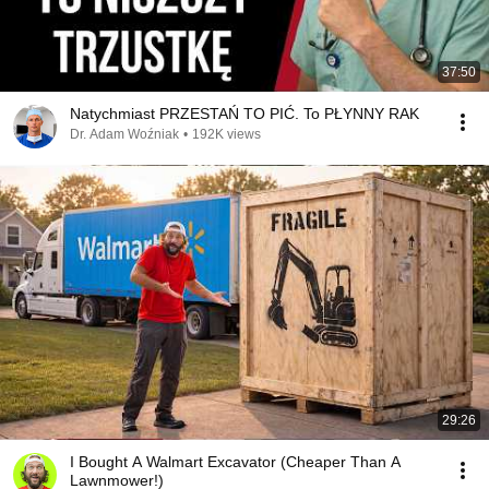
37:50
Natychmiast PRZESTAŃ TO PIĆ. To PŁYNNY RAK
Dr. Adam Woźniak
•
192K views
29:26
I Bought A Walmart Excavator (Cheaper Than A
Lawnmower!)