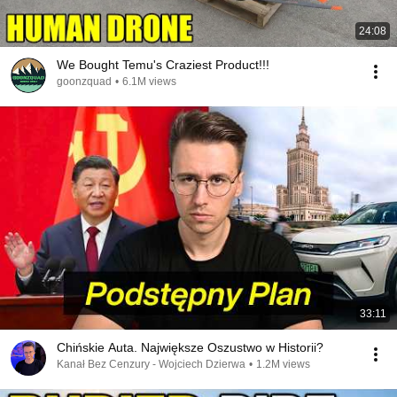
24:08
We Bought Temu's Craziest Product!!!
goonzquad
•
6.1M views
33:11
Chińskie Auta. Największe Oszustwo w Historii?
Kanał Bez Cenzury - Wojciech Dzierwa
•
1.2M views