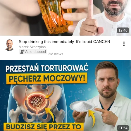
12:40
Stop drinking this immediately. It's liquid CANCER.
Marek Skoczylas
Auto-dubbed
3M views
31:54