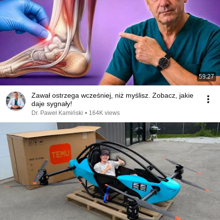
59:27
Zawał ostrzega wcześniej, niż myślisz. Zobacz, jakie
daje sygnały!
Dr. Paweł Kamiński
•
164K views