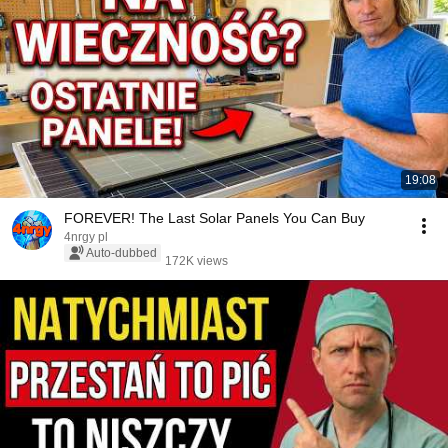
19:08
FOREVER! The Last Solar Panels You Can Buy
4nrgy pl
Auto-dubbed
172K views