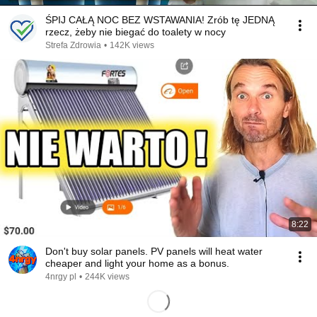
ŚPIJ CAŁĄ NOC BEZ WSTAWANIA! Zrób tę JEDNĄ
rzecz, żeby nie biegać do toalety w nocy
Strefa Zdrowia
•
142K views
8:22
Don't buy solar panels. PV panels will heat water
cheaper and light your home as a bonus.
4nrgy pl
•
244K views