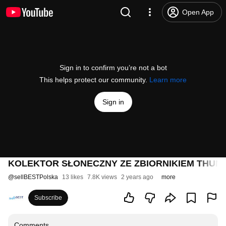
Open App
Sign in to confirm you’re not a bot
This helps protect our community.
Learn more
Sign in
KOLEKTOR SŁONECZNY ZE ZBIORNIKIEM THUN
@
sellBESTPolska
13 likes
7.8K views
2 years ago
more
Subscribe
Comments