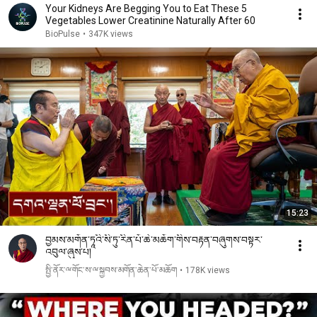
Your Kidneys Are Begging You to Eat These 5
Vegetables Lower Creatinine Naturally After 60
BioPulse
•
347K views
15:23
བྱམས་མགོན་ཏཱའི་སི་ཏུ་རིན་པོ་ཆེ་མཆོག་གིས་བརྟན་བཞུགས་བསྟར་
འབུལ་ཞུས་པ།
སྤྱི་ནོར་ྋགོང་ས་ྋསྐྱབས་མགོན་ཆེན་པོ་མཆོག
•
178K views