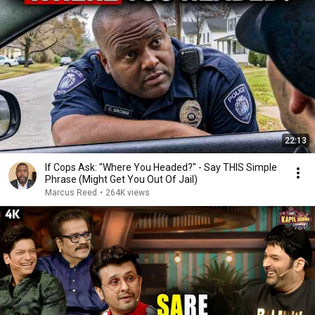
22:13
If Cops Ask: "Where You Headed?" - Say THIS Simple
Phrase (Might Get You Out Of Jail)
Marcus Reed
•
264K views