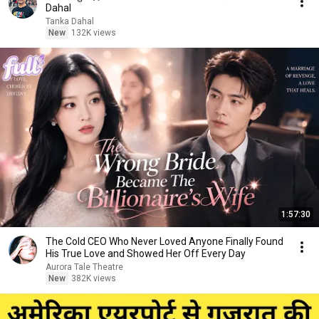
Dahal
Tanka Dahal
New
132K views
1:57:30
The Cold CEO Who Never Loved Anyone Finally Found
His True Love and Showed Her Off Every Day
Aurora Tale Theatre
New
382K views