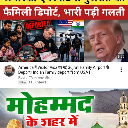
9:55
America में Visitor Visa पर गई Gujrati Family Airport से
Deport | Indian Family deport from USA |
Padtal TV (पड़ताल टीवी)
New
110K views