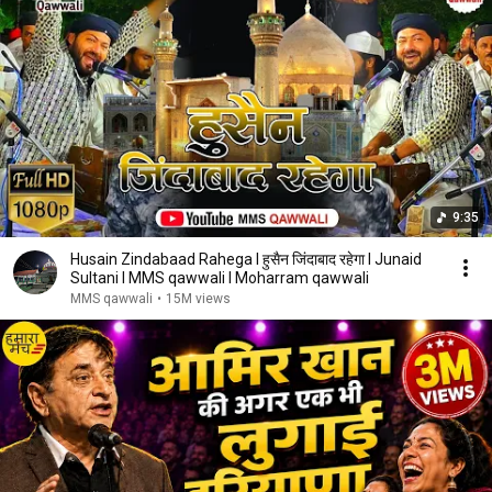
9:35
Husain Zindabaad Rahega l हुसैन जिंदाबाद रहेगा l Junaid
Sultani l MMS qawwali l Moharram qawwali
MMS qawwali
•
15M views