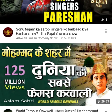
24:51
Sonu Nigam ka aarop: singers ko barbaad kiya
Hariharan ne? | The Kapil Sharma show
AD-WISE Indian Comedy Show
•
715K views
29:53
World Famous Qawwali - मोहम्मद के शहर में | Mohammad