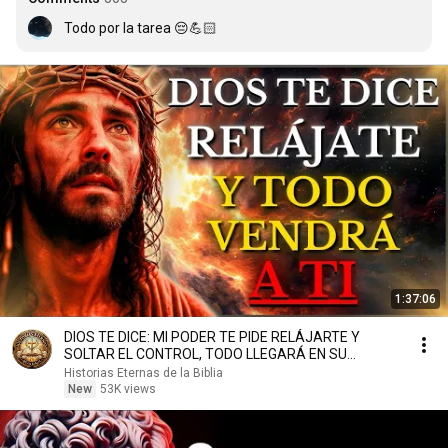
Todo por la tarea 😔💪🏻
1:37:06
DIOS TE DICE: MI PODER TE PIDE RELÁJARTE Y
SOLTAR EL CONTROL, TODO LLEGARÁ EN SU
MOMENTO PERFECTO
Historias Eternas de la Biblia
New
53K views