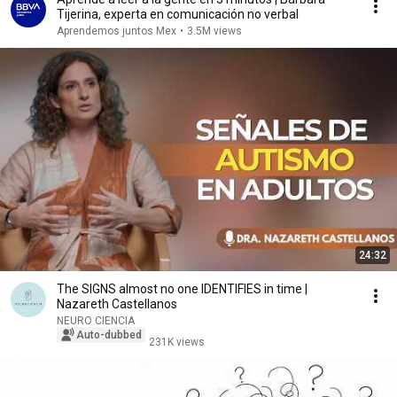
Tijerina, experta en comunicación no verbal
Aprendemos juntos Mex
•
3.5M views
24:32
The SIGNS almost no one IDENTIFIES in time |
Nazareth Castellanos
NEURO CIENCIA
Auto-dubbed
231K views