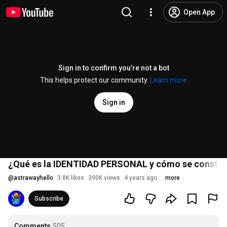
Open App
Sign in to confirm you’re not a bot
This helps protect our community.
Learn more
Sign in
¿Qué es la IDENTIDAD PERSONAL y cómo se construy
@
astrawayhello
3.8K likes
390K views
4 years ago
more
Subscribe
Comments
505