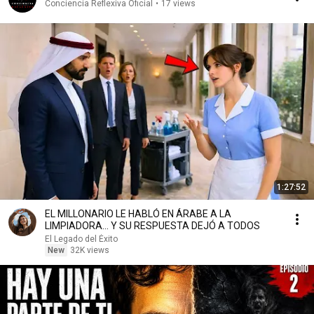
Conciencia Reflexiva Oficial
•
17 views
1:27:52
EL MILLONARIO LE HABLÓ EN ÁRABE A LA
LIMPIADORA… Y SU RESPUESTA DEJÓ A TODOS
El Legado del Éxito
New
32K views