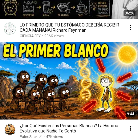
36:26
LO PRIMERO QUE TU ESTÓMAGO DEBERÍA RECIBIR
CADA MAÑANA| Richard Feynman
CIENCIA FEY
•
906K views
9:44
¿Por Qué Existen las Personas Blancas? La Historia
Evolutiva que Nadie Te Contó
PaleoStick 🦴
•
47K views