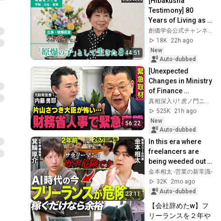
[Hibakusha 
Testimony] 80 
Years of Living as 
an "Atomic Bomb 
創価学会公式チャンネル
Survivor": Yuriko 
18K
22h ago
Hayashi from 
New
44:51
Hirosh...
Auto-dubbed
[Unexpected 
Changes in Ministry 
of Finance 
Personnel] 
真相深入り! 虎ノ門ニュース
*Emergency 
525K
21h ago
Interview with a 
New
56:22
Former Bureaucr...
Auto-dubbed
In this era where 
freelancers are 
being weeded out 
by AI, I spoke with 
金本相太 -営業の新常識-
Atsushi Minowa 
32K
2mo ago
about the c...
Auto-dubbed
23:11
【会社辞めたw】フ
リーランスを２年や