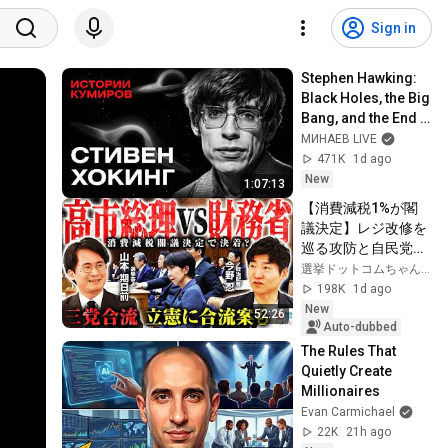
Sign in
Stephen Hawking: 
Black Holes, the Big 
Bang, and the End 
of the Universe / 
МИНАЕВ LIVE
Idol Stories / 
471K
1d ago
MINAEV
New
1:07:13
【消費減税1%が閣
議決定】レジ改修を
巡る攻防と自民党内
の激しい葛藤／中
選挙ドットコムちゃんねる
道・立憲・公明の3
198K
1d ago
党合流構想に浮上し
New
52:26
た「第4の選択肢」
Auto-dubbed
とは？【今野忍×山
The Rules That 
本期日前】｜選挙ド
Quietly Create 
ットコム
Millionaires
Evan Carmichael
22K
21h ago