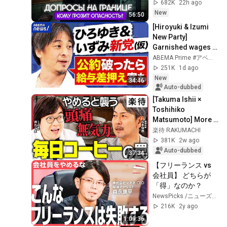
границе? | Советы 
682K
22h ago
при возвращении 
New
56:50
в Россию
[Hiroyuki & Izumi 
New Party] 
Garnished wages 
for breaking 
ABEMA Prime #アベプラ【公式】
campaign 
251K
1d ago
promises? Getting 
New
34:46
more decent ...
Auto-dubbed
[Takuma Ishii × 
Toshihiko 
Matsumoto] More 
Dangerous Than 
楽待 RAKUMACHI
Drugs!? 3 Common 
381K
2w ago
"Addictions" You 
Auto-dubbed
37:34
Should...
【フリーランス vs 
会社員】 どちらが
「得」なのか？
NewsPicks /ニューズピックス
216K
2y ago
1:09:36