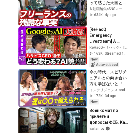
って感じた天国と地
獄【動画編集】【脱
AI動画編集×SNSマーケで稼ぐプロこーたろー
サラ】
634K
4y ago
26:56
[ReHacQ 
Emergency 
Livestream] A 
Massive Shake-Up! 
ReHacQ−リハック−【公式】
How Will Google's 
163K
Streamed 1d ago
AI Strategy 
New
32:55
Change? [Hiroki T...
Auto-dubbed
今の時代、スピリチ
ュアルとの向き合い
方を学ばないと『マ
ジ』で損します。
インテリジェンス and 2 more
172K
3d ago
New
54:58
Военкомат по 
прилете и 
допросы ФСБ. Как 
проверяют на 
varlamov