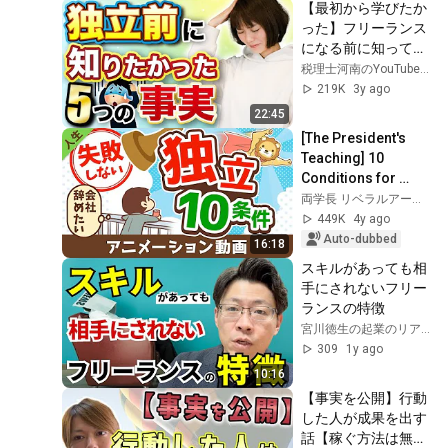
【最初から学びたか
った】フリーランス
になる前に知ってお
きたい5つのポイン
税理士河南のYouTubeチャンネル!
ト！
219K
3y ago
22:45
[The President's 
Teaching] 10 
Conditions for 
Successful 
両学長 リベラルアーツ大学
Independence 
449K
4y ago
[Philosophy of Life]: 
Auto-dubbed
16:18
(Anima...
スキルがあっても相
手にされないフリー
ランスの特徴
宮川徳生の起業のリアル
309
1y ago
10:16
【事実を公開】行動
した人が成果を出す
話【稼ぐ方法は無限