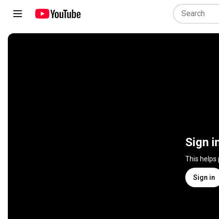
Sign i
This helps
Sign in