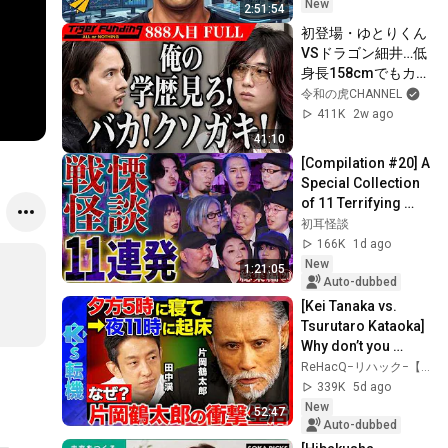
New
2:51:54
初登場・ゆとりくん
VSドラゴン細井…低
身長158cmでもカッ
コよく履けるボトム
令和の虎CHANNEL
スを作りたい【竹川 
411K
2w ago
錬】[888人目]令和の
41:10
虎【FULL】
[Compilation #20] A 
Special Collection 
of 11 Terrifying 
Ghost Stories 
初耳怪談
[Murata Ramu] 
166K
1d ago
[Iyama Ryokic...
New
1:21:05
Auto-dubbed
[Kei Tanaka vs. 
Tsurutaro Kataoka] 
Why don’t you 
hesitate when 
ReHacQ−リハック−【公式】
making life 
339K
5d ago
decisions? When 
New
52:47
you're...
Auto-dubbed