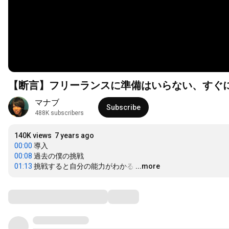
【断言】フリーランスに準備はいらない、すぐ
マナブ
Subscribe
488K subscribers
140K views
7 years ago
00:00
00:08
01:13
 挑戦すると自分の能力がわかる
…
...more
Comments