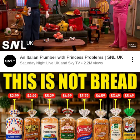
4:21
An Italian Plumber with Princess Problems | SNL UK
Saturday Night Live UK and Sky TV
•
2.2M views