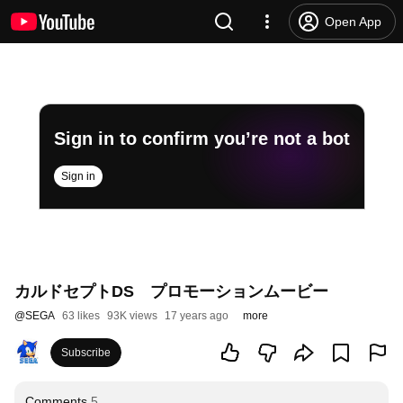
Open App
Sign in to confirm you’re not a bot
Sign in
カルドセプトDS プロモーションムービー
@
SEGA
63 likes
93K views
17 years ago
more
Subscribe
Comments
5