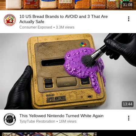
31:08
10 US Bread Brands to AVOID and 3 That Are
Actually Safe
Consumer Exposed
•
3.3M views
13:44
This Yellowed Nintendo Turned White Again
TysyTube Restoration
•
16M views