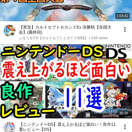
1:03:42
【実況】カルドセプトセカンドEx 決勝戦【全国大
会】(最終回)
ぶるうすCH【カルドセプトとボドゲ対戦】
•
22K views
30:38
【ニンテンドーDS】震え上がるほど面白い！良作11
選レビュー【DS】