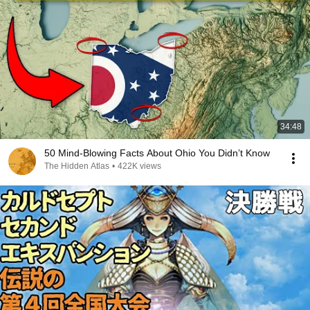
34:48
50 Mind-Blowing Facts About Ohio You Didn’t Know
The Hidden Atlas
•
422K views