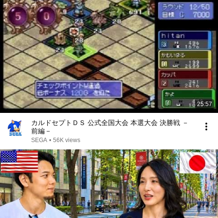
25:57
カルドセプトＤＳ 公式全国大会 本選大会 決勝戦 －
前編－
SEGA
•
56K views