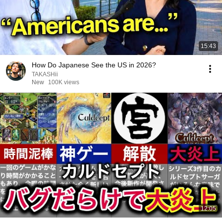
15:43
How Do Japanese See the US in 2026?
TAKASHii
New
100K views
12:05