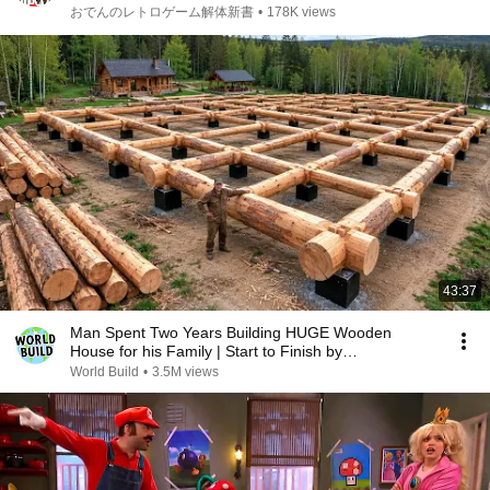
おでんのレトロゲーム解体新書
•
178K views
43:37
Man Spent Two Years Building HUGE Wooden
House for his Family | Start to Finish by
@bjornbrenton
World Build
•
3.5M views