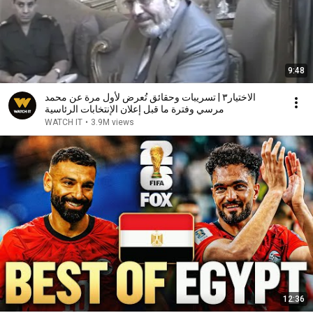
9:48
الاختيار٣ | تسريبات وحقائق تُعرض لأول مرة عن محمد
مرسي وفترة ما قبل إعلان الإنتخابات الرئاسية
WATCH IT
•
3.9M views
12:36