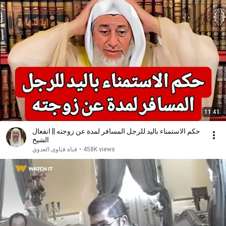
11:41
حكم الاستمناء باليد للرجل المسافر لمدة عن زوجته || انفعال
الشيخ
458K views
•
قناة فتاوى العدوي