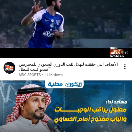
9:19
الأهداف التي حققت للهلال لقب الدوري السعودي للمحترفين
"فيديو كليب للبطل"
MBC SPORTS
•
114K views