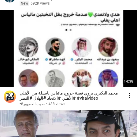
New
692K views
14:38
محمد البكيري يروي قصة خروج ماتياس يايسلة من الأهلي
#الأهلي #الاتحاد #الهلال #النصر #viralvideo
488 views
•
صوت الجمهور📢