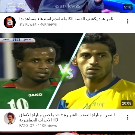
5:10
ثامر عناد يكشف القصة الكاملة لعدم استدعاء مساعد ندا
atv Kuwait
•
46K views
20:08
ملخص مباراة الاتفاق vs النصر - مباراة الغضب الشهيرة +
الاحداث الجماهيرية HD
PATO_O7
•
110K views