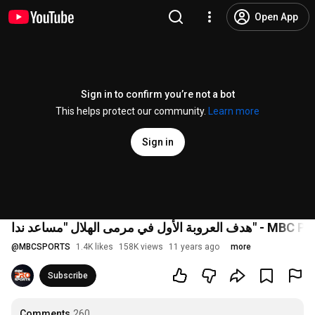
Open App
Sign in to confirm you’re not a bot
This helps protect our community.
Learn more
Sign in
ال "مساعد ندا" - MBC PRO SPORTS
@
MBCSPORTS
1.4K likes
158K views
11 years ago
more
Subscribe
Comments
260