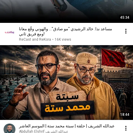
45:34
مساعد ندا: خالد الرشيدي "مو صادق"... والهوني وقّع معانا
ومع فريق ثاني!
ReCast and ReKora
•
16K views
18:44
عبدالله الشريف | حلقة | سبتة محمد ستة | الموسم العاشر
عبدالله الشريف Abdullah Elshrif