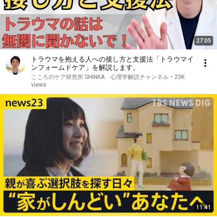
27:05
トラウマを抱える人への接し方と支援法「トラウマイ
ンフォームドケア」を解説します。
こころのケア研究所 SHINKA 心理学解説チャンネル
•
23K
views
11:41