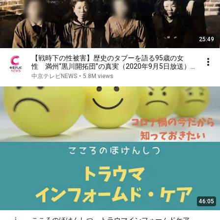
25:49
【戦時下の性被害】歴史のタブーを語る95歳の女
性 満州“黒川開拓団”の真実（2020年9月5日放送）#
中京テレビドキュメント
中京テレビNEWS
•
5.8M views
46:05