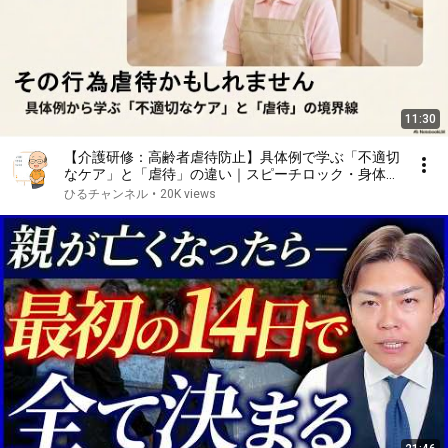
11:30
【介護研修：高齢者虐待防止】具体例で学ぶ「不適切
なケア」と「虐待」の違い｜スピーチロック・身体拘
束
ひるチャンネル
•
20K views