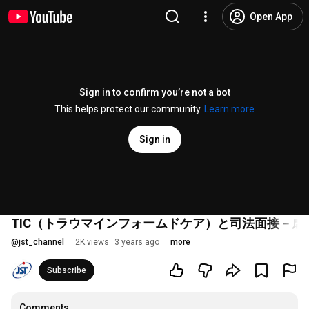
Open App
Sign in to confirm you’re not a bot
This helps protect our community.
Learn more
Sign in
TIC（トラウマインフォームドケア）と司法面接－
@
jst_channel
2K views
3 years ago
more
Subscribe
Comments