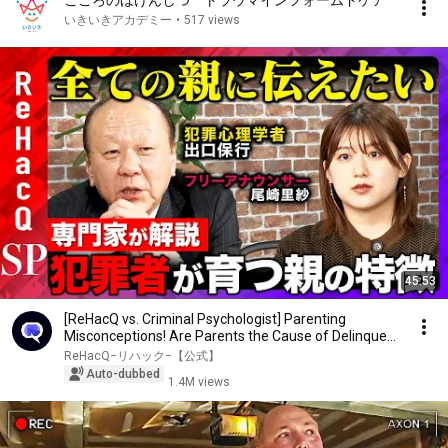
こころのほけんしつ トラウマインフォームドケア
いきいきアカデミー
•
517 views
45:53
[ReHacQ vs. Criminal Psychologist] Parenting
Misconceptions! Are Parents the Cause of Delinquent
...
ReHacQ−リハック−【公式】
Auto-dubbed
1.4M views