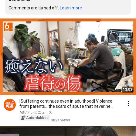
Comments are turned off. 
Learn more
13:03
[Suffering continues even in adulthood] Violence
from parents... the scars of abuse that never he...
ABCテレビニュース
Auto-dubbed
382K views