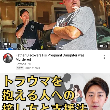
40:06
Father Discovers His Pregnant Daughter was
Murdered
Beyond Evil
New
208K views