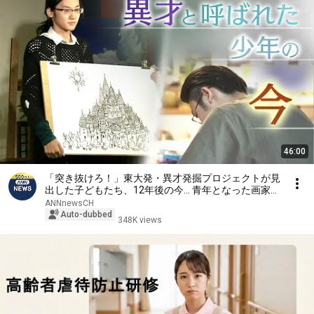
46:00
「突き抜けろ！」東大発・異才発掘プロジェクトが見
出した子どもたち、12年後の今… 青年となった画家は
苦悩していた【テレメンタリーPlus】
ANNnewsCH
Auto-dubbed
348K views