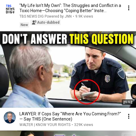
"My Life Isn't My Own": The Struggles and Conflict in a
Toxic Home—Choosing "Coping Better" Inste...
TBS NEWS DIG Powered by JNN
•
9.9K views
Auto-dubbed
New
21:12
LAWYER: If Cops Say "Where Are You Coming From?"
— Say THIS (One Sentence)
WALTER | KNOW YOUR RIGHTS
•
329K views