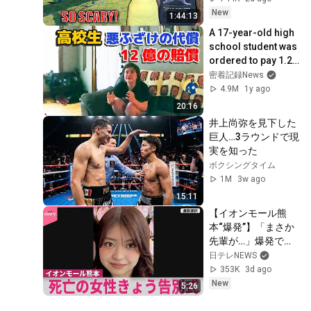
Safe! Needs FIxed!
New
1:44:13
A 17-year-old high 
school student was 
ordered to pay 1.2 
billion yen in 
密着記録News
damages, and it will 
4.9M
1y ago
take...
20:16
井上尚弥を見下した
巨人…3ラウンドで現
実を知った
ボクシングタイム
1M
3w ago
15:11
【イオンモール熊
本“爆発”】「まさか
先輩が…」爆発で死
亡の女性きょう告別
日テレNEWS
式  避難後“店内に戻
353K
3d ago
るよう指示”社長が
New
5:26
認め謝罪