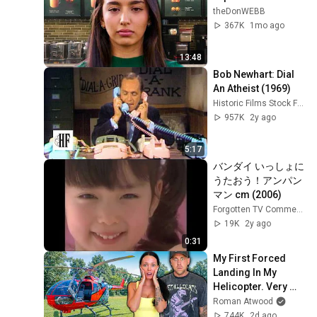
theDonWEBB
367K
1mo ago
13:48
Bob Newhart: Dial 
An Atheist (1969)
Historic Films Stock Footage Archive
957K
2y ago
5:17
バンダイ いっしょに
うたおう！アンパン
マン cm (2006)
Forgotten TV Commercials
19K
2y ago
0:31
My First Forced 
Landing In My 
Helicopter. Very 
Scary Experience 
Roman Atwood
But Everyone Is 
744K
2d ago