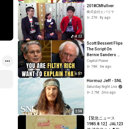
2018CMfullver
株式会社ヒバリヤ
27K
8y ago
4:22
Scott Bessent Flips 
The Script On 
Bernie Sanders 
With One Biden 
Capitol Power
Question
78K
3w ago
6:57
Hormuz Jeff - SNL
Saturday Night Live
2.7M
2mo ago
2:58
【緊急ニュース 
1985.8.12】JAL123