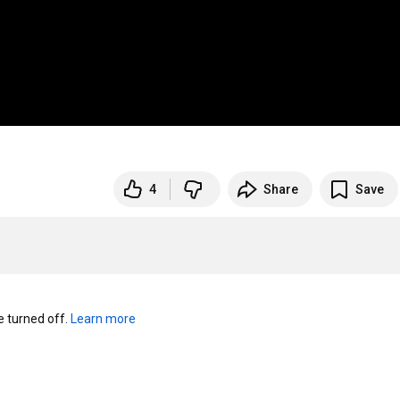
4
Share
Save
turned off. 
Learn more