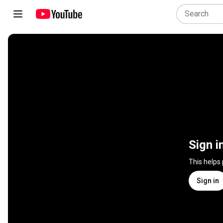
Sign i
This helps
Sign in