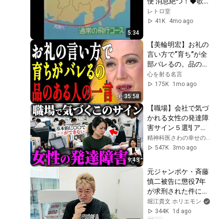
便 消息絶つ！◆歌番
組生放送中に緊急報
レトロ堂
道
41K
4mo ago
5:34
【美輪明宏】お礼の
言い方で“育ち”が全
部バレるの。品のあ
る人のたった一言を
心を射る名言
教えるわ｜偉人｜名
175K
1mo ago
言｜言葉の力｜人生
35:58
哲学｜
【職場】会社で気づ
かれる女性の発達障
害サイン５選!| アス
ペルガー症候群| 自
精神科医さわの幸せの処方箋
閉症スペクトラム | 
547K
3mo ago
注意欠如多動症 | 
9:43
ADHD・ASD・LD
元ジャンポケ・斉藤
慎二被告に懲役7年
が求刑された件につ
いて解説します
堀江貴文 ホリエモン
344K
1d ago