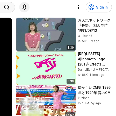
Sign in
お天気ネットワーク
『長野』 相沢早苗 
1991/08/12
430buried
50K
3y ago
3:30
[REQUESTED] 
Ajinomoto Logo 
(2018) Effects 
(Colgate Csupo 
DanielEdits! // FSCATVE48 HD
Effects)
86K
11mo ago
3:39
懐かしいCM集 1995
年と1994年 昔のCM
kuzlop7
1.4M
5y ago
15:57