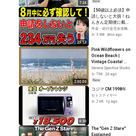
New
7:24
【50歳以上必須】申
請しないと大損！ね
んきん定期便に載ら
ない年金4選！
年金・給付金完全攻略チャンネル
3.9M
4mo ago
25:13
Pink Wildflowers on 
Ocean Beach | 
Vintage Coastal 
Seascape Oil 
Serene Spective Studio
Painting | 4K 
75K
2d ago
Ambient TV 
New
2:00:00
Screensaver
コジマ CM 1998年
セトステイヤー
2.6K
1y ago
0:30
The "Gen Z Stare" 
Explained