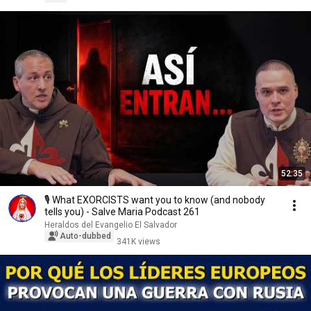
52:35
🎙️ What EXORCISTS want you to know (and nobody
tells you) - Salve Maria Podcast 261
Heraldos del Evangelio El Salvador
Auto-dubbed
341K views