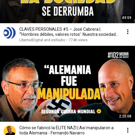
49:59
CLAVES PERSONALES #5 – José Cabrera |
“‘Hombres débiles, valores rotos’: Nuestra sociedad
colapsa”
LibertadDigital and esRadio
•
774K views
2:25:08
Cómo se fabricó la ÉLITE NAZI | Así manipularon a
toda Alemania - Fernando Navarro