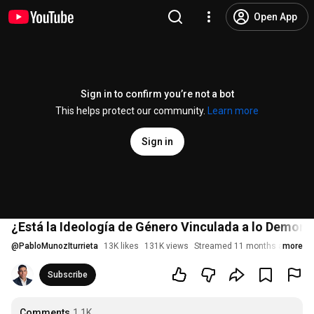
Open App
Sign in to confirm you’re not a bot
This helps protect our community.
Learn more
Sign in
¿Está la Ideología de Género Vinculada a lo Demon
@
PabloMunozIturrieta
13K likes
131K views
Streamed 11 months ago
more
Subscribe
Comments
1.1K