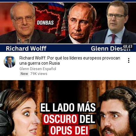
48:43
Richard Wolff: Por qué los líderes europeos provocan
una guerra con Rusia
Glenn Diesen Español
New
79K views