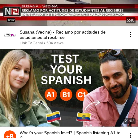
5:40
Susana (Vecina) - Reclamo por actitudes de
estudiantes al recibirse
Link Tv Canal
•
504 views
21:02
What’s your Spanish level? | Spanish listening A1 to