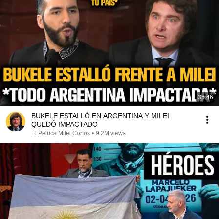
35:46
BUKELE ESTALLÓ EN ARGENTINA Y MILEI
QUEDÓ IMPACTADO
El Peluca Milei Cortos
•
9.2M views