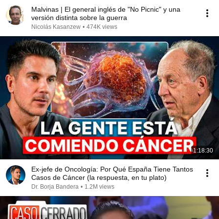
Malvinas | El general inglés de "No Picnic" y una
versión distinta sobre la guerra
Nicolás Kasanzew
•
474K views
1:18:30
Ex-jefe de Oncología: Por Qué España Tiene Tantos
Casos de Cáncer (la respuesta, en tu plato)
Dr. Borja Bandera
•
1.2M views