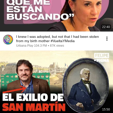
22:40
I knew I was adopted, but not that I had been stolen
from my birth mother #VueltaYMedia
Urbana Play 104.3 FM
•
87K views
15:50