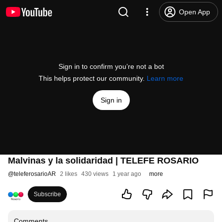
Open App
Sign in to confirm you’re not a bot
This helps protect our community.
Learn more
Sign in
Malvinas y la solidaridad | TELEFE ROSARIO
@
teleferosarioAR
2 likes
430 views
1 year ago
more
Subscribe
Comments