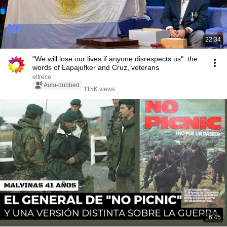
22:34
"We will lose our lives if anyone disrespects us": the
words of Lapajufker and Cruz, veterans
eltrece
Auto-dubbed
115K views
16:45