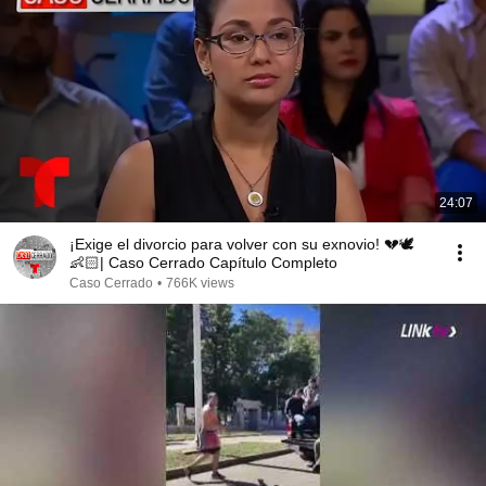
24:07
¡Exige el divorcio para volver con su exnovio! 💔🕊️
👶🏻| Caso Cerrado Capítulo Completo
Caso Cerrado
•
766K views