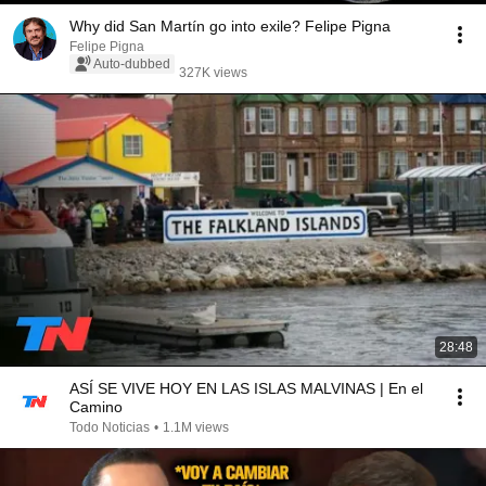
Why did San Martín go into exile? Felipe Pigna
Felipe Pigna
Auto-dubbed
327K views
28:48
ASÍ SE VIVE HOY EN LAS ISLAS MALVINAS | En el
Camino
Todo Noticias
•
1.1M views