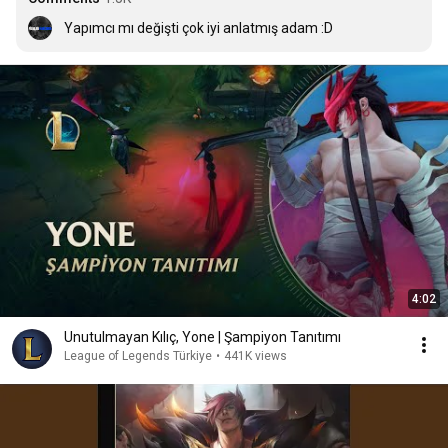
Yapımcı mı değişti çok iyi anlatmış adam :D
4:02
Unutulmayan Kılıç, Yone | Şampiyon Tanıtımı
League of Legends Türkiye
•
441K views