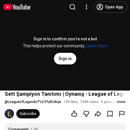
Open App
Sign in to confirm you’re not a bot
This helps protect our community.
Learn more
Sign in
Sett Şampiyon Tanıtımı | Oynanış - League of Legen
@
LeagueofLegendsT%C3%BCrkiye
15K likes
558K views
6 years ago
more
Subscribe
Comments
1.5K