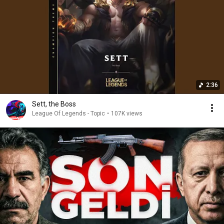
2:36
Sett, the Boss
League Of Legends - Topic
•
107K views