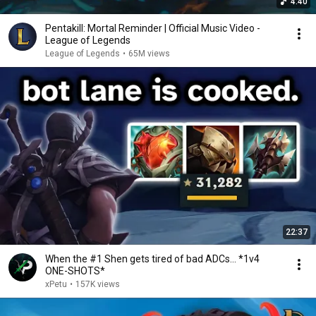
4:40
Pentakill: Mortal Reminder | Official Music Video -
League of Legends
League of Legends
•
65M views
22:37
When the #1 Shen gets tired of bad ADCs... *1v4
ONE-SHOTS*
xPetu
•
157K views