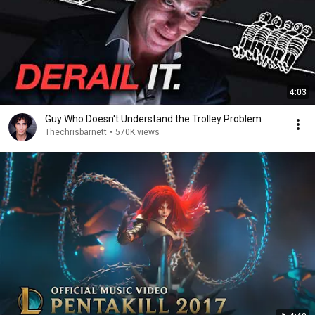
4:03
Guy Who Doesn't Understand the Trolley Problem
Thechrisbarnett
•
570K views