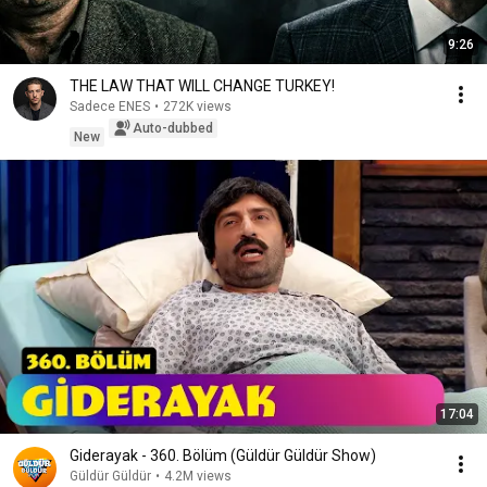
9:26
THE LAW THAT WILL CHANGE TURKEY!
Sadece ENES
•
272K views
Auto-dubbed
New
17:04
Giderayak - 360. Bölüm (Güldür Güldür Show)
Güldür Güldür
•
4.2M views