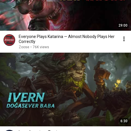
29:00
Everyone Plays Katarina — Almost Nobody Plays Her
Correctly
Zoose
•
76K views
6:30