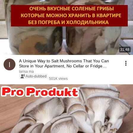
31:48
A Unique Way to Salt Mushrooms That You Can
Store in Your Apartment, No Cellar or Fridge
Needed!
larisa ma
Auto-dubbed
501K views