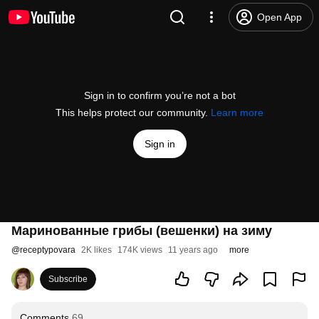
Open App
Sign in to confirm you’re not a bot
This helps protect our community.
Learn more
Sign in
Маринованные грибы (вешенки) на зиму
@
receptypovara
2K likes
174K views
11 years ago
more
Subscribe
Comments
69