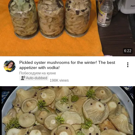
6:22
Pickled oyster mushrooms for the winter! The best
appetizer with vodka!
Побеседуем на кухне
Auto-dubbed
198K views