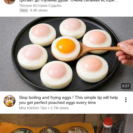
трогает до глубины души. Очень сильная история
｜ Аудио рассказ.
Тёплые Истории Судьбы
New
9.4K views
6:07
Stop boiling and frying eggs ! This simple tip will help
you get perfect poached eggs every time
Mira Kitchen Tips
•
2.7M views