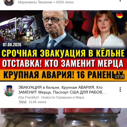
Маринкины Творинки
•
405K views
10:36
ЭВАКУАЦИЯ в Кельне, Крупная АВАРИЯ, Кто
ЗАМЕНИТ Мерца, Паспорт США ДЛЯ РАБОВ,
Новости Германии
Alla Frankfurt - Новости Германии и Мира
New
314K views