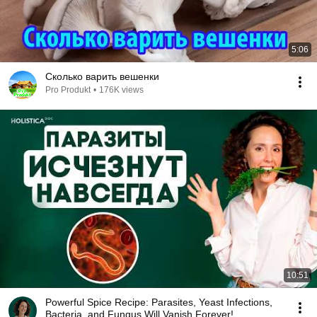
5:06
Сколько варить вешенки
Pro Produkt
•
176K views
10:51
Powerful Spice Recipe: Parasites, Yeast Infections,
Bacteria, and Fungus Will Vanish Forever!