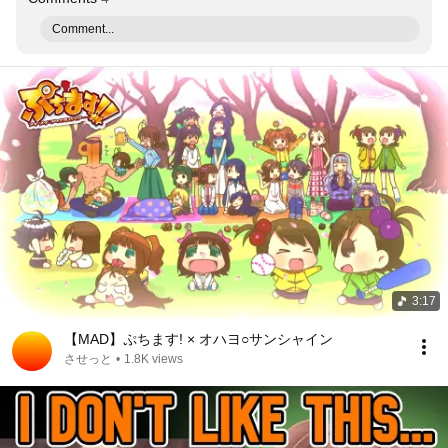
Comment...
3:17
【MAD】ぷちます! × オハヨ○サンシャイン
させっと
•
1.8K views