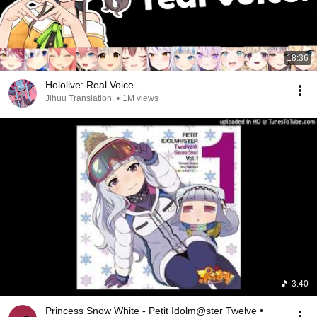
18:36
Hololive: Real Voice
Jihuu Translation.
•
1M views
3:40
Princess Snow White - Petit Idolm@ster Twelve •