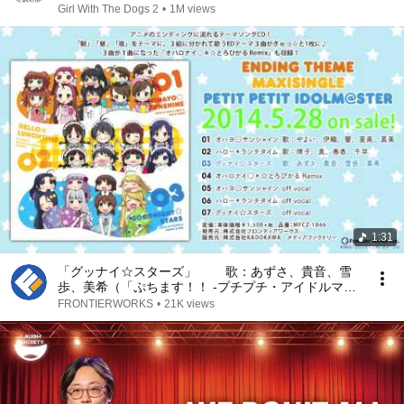
Girl With The Dogs 2
•
1M views
1:31
「グッナイ☆スターズ」 歌：あずさ、貴音、雪
歩、美希（「ぷちます！！ -プチプチ・アイドルマス
ター-」EDテーマ マキシシングル）
FRONTIERWORKS
•
21K views