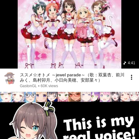
4:41
ススメ☆オトメ ～jewel parade～（歌：双葉杏、前川
みく、島村卯月、小日向美穂、安部菜々）
GastonGL
•
60K views