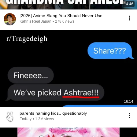
14:46
[2026] Anime Slang You Should Never Use
Kahn’s Real Japan
•
278K views
16:14
parents naming kids.. questionably
EmKay
•
1.3M views