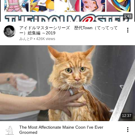
9:43
アイドルマスターシリーズ 歴代Town（てってって
ー）総集編 ～2019
みんとP
•
426K views
12:37
The Most Affectionate Maine Coon I've Ever
Groomed