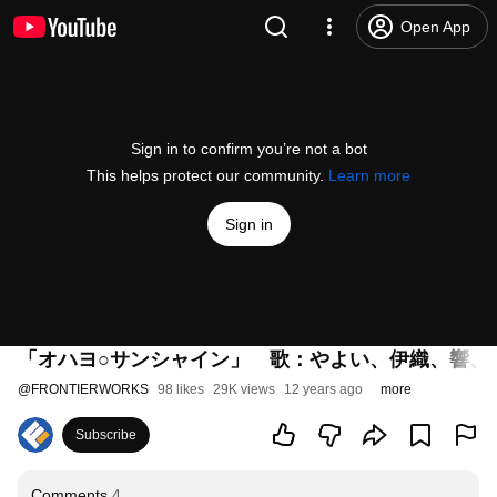
Open App
Sign in to confirm you’re not a bot
This helps protect our community.
Learn more
Sign in
「オハヨ○サンシャイン」 歌：やよい、伊織、響、亜
@
FRONTIERWORKS
98 likes
29K views
12 years ago
more
Subscribe
Comments
4