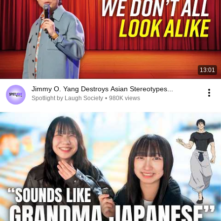
13:01
Jimmy O. Yang Destroys Asian Stereotypes...
Spotlight by Laugh Society
•
980K views