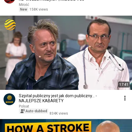
Miłość
New
158K views
17:41
Szpital publiczny jest jak dom publiczny... -
NAJLEPSZE KABARETY
Polsat
Auto-dubbed
834K views