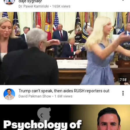
daje sygnały!
Dr. Paweł Kamiński
•
165K views
7:58
Trump can’t speak, then aides RUSH reporters out
David Pakman Show
•
1.6M views