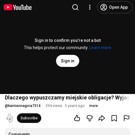
Open App
Sign in to confirm you’re not a bot
This helps protect our community.
Learn more
Sign in
Dlaczego wypuszczamy miejskie obligacje? Wyjaśn
@
kamiennagora7314
394 views
5 years ago
more
Subscribe
Comments