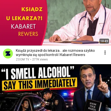
10:49
Ksiądz przyszedł do lekarza… ale rozmowa szybko
wymknęła się spod kontroli I Kabaret Rewers
ZOOM TV
•
277K views