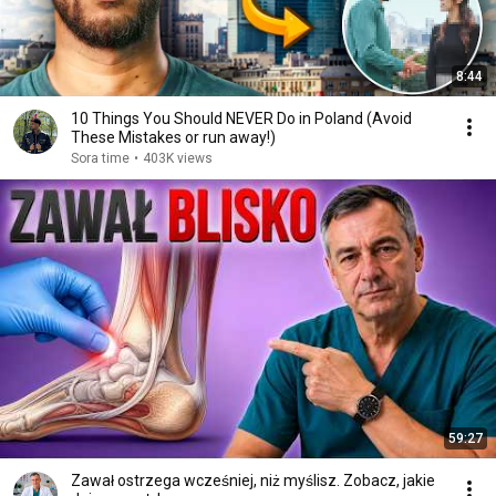
8:44
10 Things You Should NEVER Do in Poland (Avoid
These Mistakes or run away!)
Sora time
•
403K views
59:27
Zawał ostrzega wcześniej, niż myślisz. Zobacz, jakie