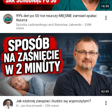
16:35
99% diet po 50-tce niszczy MIĘŚNIE zamiast spalać
tłuszcz
Dyżurka Laskowskiego and Stanisław Jakowski
•
338K
views
42:45
Jak szybciej zasypiać i budzić się wypoczętym?
Dr. Jan Kaczmarek
•
25K views