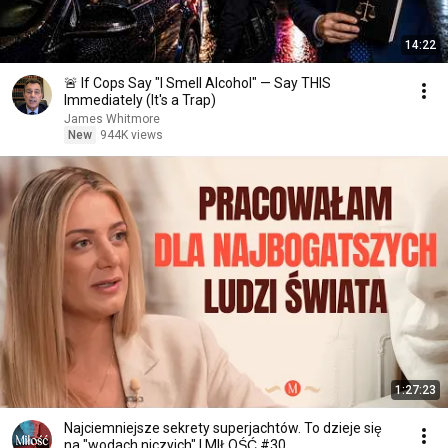
14:22
🚨 If Cops Say "I Smell Alcohol" — Say THIS
Immediately (It's a Trap)
James Whitmore
New
944K views
1:27:23
Najciemniejsze sekrety superjachtów. To dzieje się
na "wodach niczyich" | MIŁOŚĆ #30