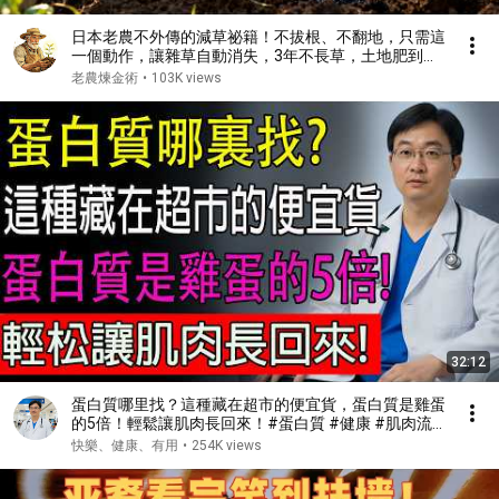
日本老農不外傳的減草祕籍！不拔根、不翻地，只需這
一個動作，讓雜草自動消失，3年不長草，土地肥到流
油，徹底解放你的雙手！
老農煉金術
•
103K views
32:12
蛋白質哪里找？這種藏在超市的便宜貨，蛋白質是雞蛋
的5倍！輕鬆讓肌肉長回來！#蛋白質 #健康 #肌肉流
失 #肌少症
快樂、健康、有用
•
254K views