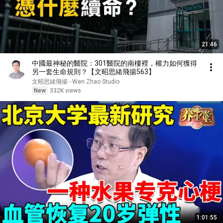
21:46
中國最神秘的醫院：301醫院的南樓裡，權力如何獲得
另一套生命規則？【文昭思緒飛揚563】
文昭思緒飛揚 - Wen Zhao Studio
New
332K views
1:01:55