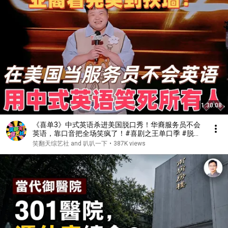
1:30:08
《喜单3》中式英语杀进美国脱口秀！华裔服务员不会
英语，靠口音把全场笑疯了！#喜剧之王单口季 #脱口
秀 #搞笑 #喜剧 #funny #综艺
笑翻天综艺社 and 叭叭一下
•
387K views