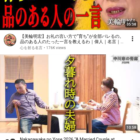
35:58
【美輪明宏】お礼の言い方で“育ち”が全部バレるの。
品のある人のたった一言を教えるわ｜偉人｜名言｜言
葉の力｜人生哲学｜
心を射る名言
•
176K views
10:58
Nakagawake no Yose 2026 "A Married Couple at