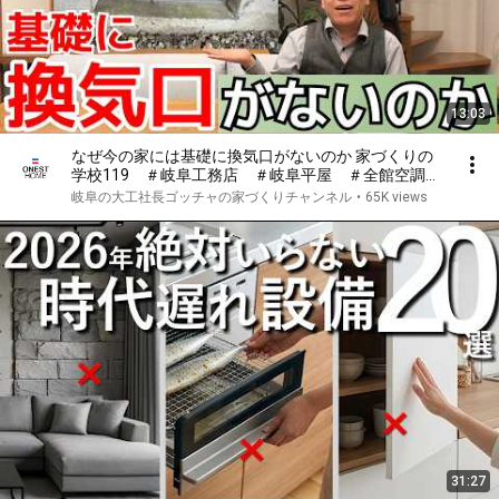
13:03
なぜ今の家には基礎に換気口がないのか 家づくりの
学校119 ＃岐阜工務店 ＃岐阜平屋 ＃全館空調
＃高気密高断熱住宅
岐阜の大工社長ゴッチャの家づくりチャンネル
•
65K views
31:27