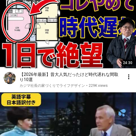
24:30
【2026年最新】昔大人気だったけど時代遅れな間取
り10選
カジマ社長の家づくりでライフデザイン
•
229K views