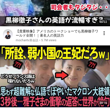
11:22
【貴重映像】アメリカのトークショーでも黒柳徹子ワ
ールド全開！｜著名人の英語力
mochantv英会話
•
5.7M views
30:16