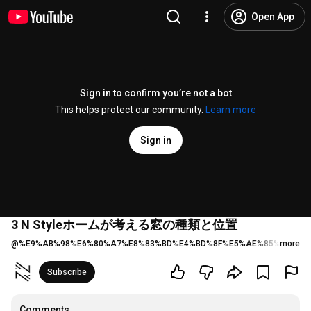
Open App
Sign in to confirm you’re not a bot
This helps protect our community.
Learn more
Sign in
3 N Styleホームが考える窓の種類と位置
@
%E9%AB%98%E6%80%A7%E8%83%BD%E4%BD%8F%E5%AE%85%E3%81
more
Subscribe
Comments