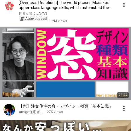
[Overseas Reactions] The world praises Masako's
upper-class language skills, which astonished the...
世界が驚くJAPAN
Auto-dubbed
1.2M views
23:22
【窓】注文住宅の窓・デザイン・種類「基本知識」
Amigo住宅ゼミ
•
27K views