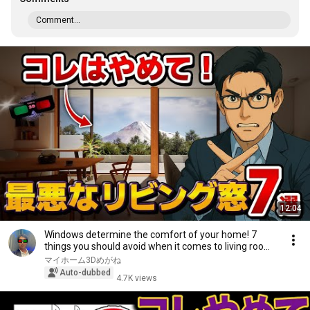
Comment...
12:04
Windows determine the comfort of your home! 7
things you should avoid when it comes to living roo...
マイホーム3Dめがね
Auto-dubbed
4.7K views