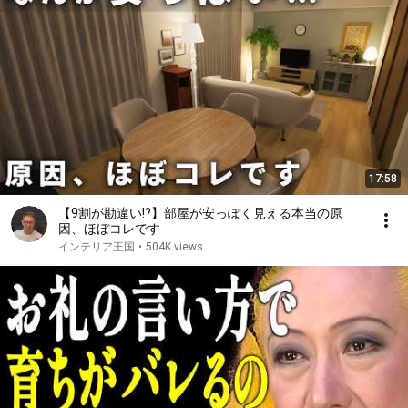
17:58
【9割が勘違い!?】部屋が安っぽく見える本当の原
因、ほぼコレです
インテリア王国
•
504K views