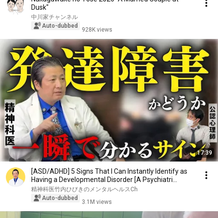
Dusk"
中川家チャンネル
Auto-dubbed
928K views
17:39
[ASD/ADHD] 5 Signs That I Can Instantly Identify as
Having a Developmental Disorder [A Psychiatri...
精神科医竹内ひびきのメンタルヘルスCh
Auto-dubbed
3.1M views