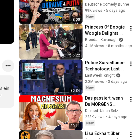
Putin | Bitterböse 
Deutsche Comedy Bühne
Polit Satire 😂
99K views
•
5 days ago
New
8:00
Princess Of Boogie 
Woogie Delights 
Everyone
Brendan Kavanagh
4.1M views
•
8 months ago
5:22
Police Surveillance 
Technology: Last 
Week Tonight with 
LastWeekTonight
John Oliver (HBO)
2.2M views
•
3 days ago
New
 ein 
30:34
 
Das passiert, wenn 
Du MORGENS 
Magnesium 
Dr. med. Ulrich Selz
nimmst!
228K views
•
4 days ago
New
30:11
Lisa Eckhart über 