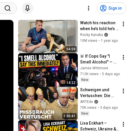
Sign in
Watch his reaction 
when he’s told he’s a 
GOOD BOY for the 
Rocky Kanaka
first time 🥹
10M views
•
1 year ago
54:59
🚨 If Cops Say "I 
Smell Alcohol" — 
Say THIS 
James Whitmore
Immediately (It's a 
712K views
•
5 days ago
Trap)
New
14:22
Schweigen und 
Vertuschen: Die 
Todsünden der 
ARTEde
katholischen Kirche 
70K views
•
3 days ago
| Doku HD Reupload 
New
1:30:41
| ARTE
Lisa Eckhart – 
Schweiz, Ukraine & 