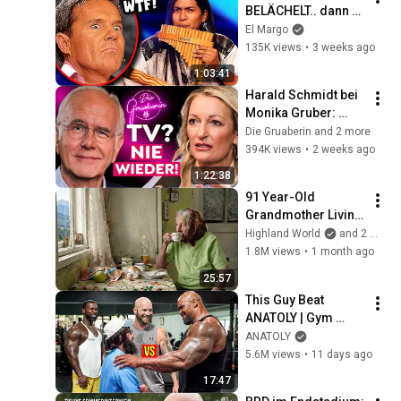
BELÄCHELT.. dann 
spielte er 
El Margo
PANFLÖTE! 😲
135K views
•
3 weeks ago
1:03:41
Harald Schmidt bei 
Monika Gruber: 
Warum er nie mehr 
Die Gruaberin and 2 more
ins Fernsehen 
394K views
•
2 weeks ago
zurückkehrt!
1:22:38
91 Year-Old 
Grandmother Living 
Alone In A Mountain 
Highland World
and 2 more
Village Forgotten By 
1.8M views
•
1 month ago
The World
25:57
This Guy Beat 
ANATOLY | Gym 
CHALLENGE Went 
ANATOLY
Wrong
5.6M views
•
11 days ago
17:47