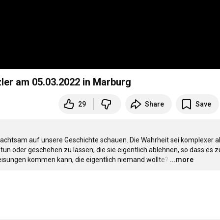
izler am 05.03.2022 in Marburg
29
Share
Save
n achtsam auf unsere Geschichte schauen. Die Wahrheit sei komplexer als
n oder geschehen zu lassen, die sie eigentlich ablehnen, so dass es zu
eisungen kommen kann, die eigentlich niemand wollte?
…
...more