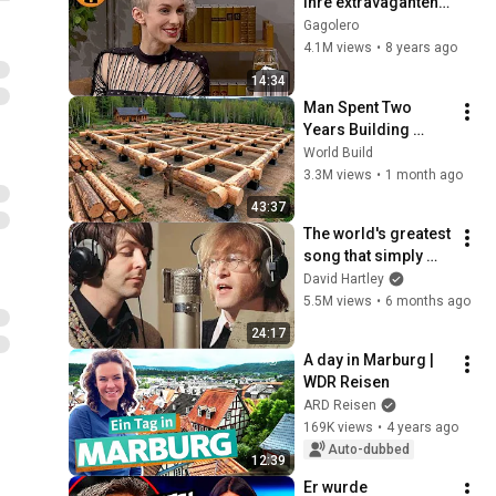
ihre extravaganten 
Outfits | Willkommen 
Gagolero
Österreich
4.1M views
•
8 years ago
14:34
Man Spent Two 
Years Building 
HUGE Wooden 
World Build
House for his 
3.3M views
•
1 month ago
Family | Start to 
43:37
Finish by 
The world's greatest 
@bjornbrenton
song that simply 
shouldn't exist
David Hartley
5.5M views
•
6 months ago
24:17
A day in Marburg | 
WDR Reisen
ARD Reisen
169K views
•
4 years ago
Auto-dubbed
12:39
Er wurde 