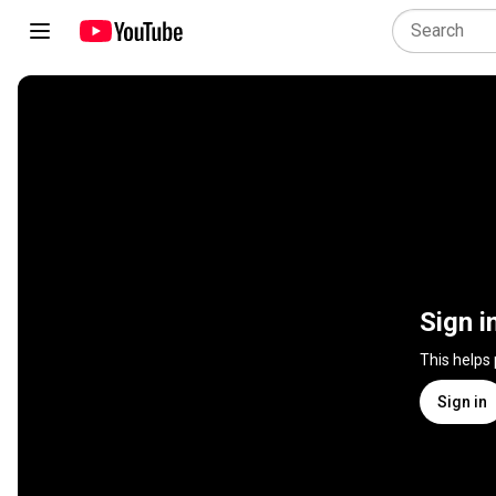
Sign i
This helps
Sign in