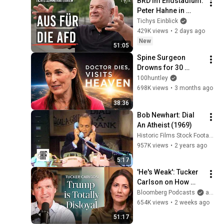
BRD im Endstadium: 
Peter Hahne in 
Tichys 
Tichys Einblick
Sommerinterview
429K views
•
2 days ago
New
51:05
Spine Surgeon 
Drowns for 30 
Minutes —Comes 
100huntley
Back With a List
698K views
•
3 months ago
38:36
Bob Newhart: Dial 
An Atheist (1969)
Historic Films Stock Footage Archive
957K views
•
2 years ago
5:17
'He's Weak': Tucker 
Carlson on How 
Trump Failed 
Bloomberg Podcasts
and Bloomberg Television
America | The 
654K views
•
2 weeks ago
Mishal Husain Show
51:17