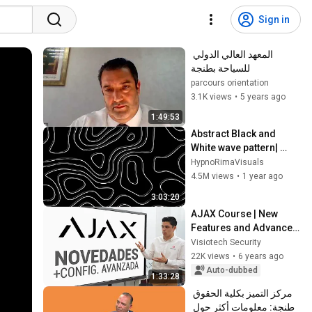
Sign in
المعهد العالي الدولي 
للسياحة بطنجة
parcours orientation
3.1K views
•
5 years ago
1:49:53
Abstract Black and 
White wave pattern| 
Height Map Footage| 3 
HypnoRimaVisuals
hours Topographic 4k  
4.5M views
•
1 year ago
Background
3:03:20
AJAX Course | New 
Features and Advanced 
Configuration 2020
Visiotech Security
22K views
•
6 years ago
Auto-dubbed
1:33:28
مركز التميز بكلية الحقوق 
طنجة: معلومات أكثر حول 