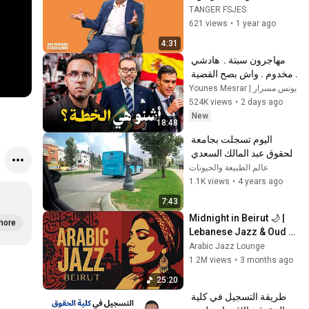
التكوينات.
TANGER FSJES
621 views
•
1 year ago
4:31
مهاجرون سبتة .  هادشي 
مخدوم . واش بصح القضية 
فيها إسرائيل و أمريكا باغيين 
Younes Mesrar | يونس مسرار
يجبدو ودينات اسبانيا ؟
524K views
•
2 days ago
New
18:48
اليوم تسجلت بجامعة 
الحقوق عبد المالك السعدي 
بطنجة دوزت فيها أجمل نهار 
عالم الطبيعة والحيونات
بفضل الله سبحانه تعالى❤️
1.1K views
•
4 years ago
7:43
Midnight in Beirut 🌙 | 
more
Lebanese Jazz & Oud 
Melodies for Relaxation 
Arabic Jazz Lounge
& Deep Focus
1.2M views
•
3 months ago
25:20
طريقة التسجيل في كلية 