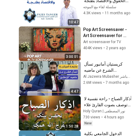
الحقوق والاقتصاد بطنجة 
2025   دليل التسجيل القبلي 
سلسلة لقاء مع الموجه
والنهائي | FSJES Tanger
4.3K views
•
11 months ago
10:47
Pop Art Screensaver - 
Art Screensaver for 
your TV
Art screensaver for TV
404K views
•
2 years ago
3:00:01
كريستيان أمانبور تسأل 
الشرع عن ماضيه 
“كإرهابي".. شاهد إجابة 
Al Jazeera Mubasher قناة الجزيرة مباشر
الرئيس السوري في منتدى 
2.6M views
•
7 months ago
الدوحة..
4:47
أذكار الصباح - راحة نفسية لا 
توصف بصوت القارئ علاء 
عقل | Morning Athkar - 
نور المصطفى | Holy Quran
Dzkir Pagi by Alaa Aql
730 views
•
4 hours ago
New
1:50:28
الدخول الجامعي بكلية 