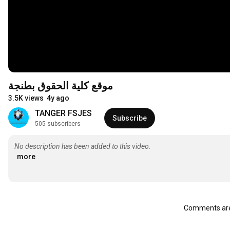
موقع كلية الحقوق بطنجة
3.5K views
4y ago
TANGER FSJES
Subscribe
505 subscribers
No description has been added to this video.
more
Comments are 