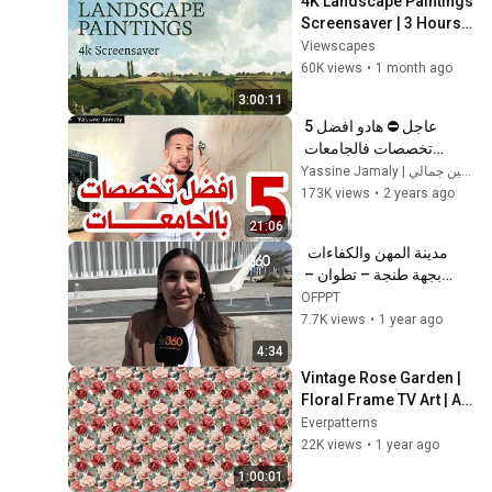
4K Landscape Paintings 
Screensaver | 3 Hours 
Fine Art Slideshow | No 
Viewscapes
Ads, No Sound & No Ai
60K views
•
1 month ago
3:00:11
عاجل ⛔ هادو افضل 5 
تخصصات فالجامعات 
المغربية لسنة 2024 😍🔥
Yassine Jamaly | ياسين جمالي
🔥🔥
173K views
•
2 years ago
21:06
مدينة المهن والكفاءات  
بجهة طنجة – تطوان – 
الحسيمة تشرع في استقبال 
OFPPT
المتدربين الشباب - روبورتاج 
7.7K views
•
1 year ago
Le360
4:34
Vintage Rose Garden | 
Floral Frame TV Art | Art 
Screensaver for TV | 1 
Everpatterns
Scene - 1 Hr
22K views
•
1 year ago
1:00:01