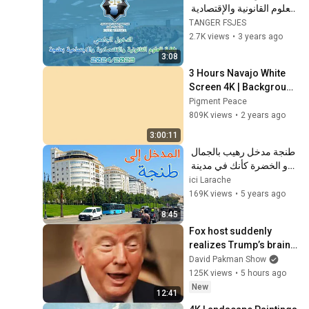
العلوم القانونية والإقتصادية 
والإجتماعية بطنجة 
TANGER FSJES
2024/2023.
2.7K views
•
3 years ago
3:08
3 Hours Navajo White 
Screen 4K | Background 
| Backdrop | 
Pigment Peace
Screensaver | Full HD | 
809K views
•
2 years ago
Phone, Monitor, TV
3:00:11
طنجة مدخل رهيب بالجمال 
و الخضرة كأنك في مدينة 
أوروبية Tanger today
ici Larache
169K views
•
5 years ago
8:45
Fox host suddenly 
realizes Trump’s brain 
DOESN’T WORK
David Pakman Show
125K views
•
5 hours ago
New
12:41