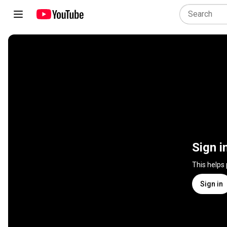
Sign i
This helps
Sign in