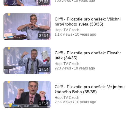
705 views • 10 years ago
27:55
Bible pro dnešek / Duchovní dary / 2026 3Q 06
HopeTV Czech
Cliff! - Filozofie pro dnešek: Všichni
New
1.4K views
mrtví tohoto světa (33/35)
HopeTV Czech
1.1K views • 10 years ago
27:54
Cliff! - Filozofie pro dnešek: Flewův
útěk (34/35)
HopeTV Czech
923 views • 10 years ago
27:54
Cliff! - Filozofie pro dnešek: Ve jménu
žádného Boha (35/35)
53:41
HopeTV Czech
2.6K views • 10 years ago
27:54
Dlaczego bolą nogi? Wyjaśniam prostym językiem!
Dr. Jan Kaczmarek
•
47K views