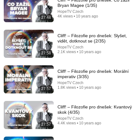
Cliff! – Filozofie pro dnešek: Co zažil
Bryan Magee (1/35)
Comment...
HopeTV Czech
4K views • 10 years ago
27:48
Cliff! – Filozofie pro dnešek: Slyšet,
vidět, dotknout se (2/35)
HopeTV Czech
2.1K views • 10 years ago
27:58
Cliff! – Filozofie pro dnešek: Morální
imperativ (3/35)
HopeTV Czech
1.8K views • 10 years ago
27:57
59:49
Stupně víry | Biblický týden ČS 2026 (09)
Cliff! – Filozofie pro dnešek: Kvantový
HopeTV Czech
skok (4/35)
New
271 views
HopeTV Czech
4.4K views • 10 years ago
27:57