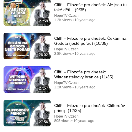
Cliff! – Filozofie pro dnešek: Ale jsou tu
také děti... (9/35)
HopeTV Czech
1:00:14
1.2K views • 10 years ago
27:59
SLOVAKIA: The Country Nobody Wanted
Horizon Boulevard
•
178K views
Cliff! – Filozofie pro dnešek: Čekání na
Godota (ještě pořád) (10/35)
HopeTV Czech
2.8K views • 10 years ago
28:02
Cliff! – Filozofie pro dnešek:
Wittgensteinovy hranice (11/35)
HopeTV Czech
1.2K views • 10 years ago
27:57
Cliff! – Filozofie pro dnešek: Cliffordův
princip (12/35)
23:21
HopeTV Czech
805 views • 10 years ago
27:56
Nietzsche: The Consequences of Ideas with R.C.
Sproul