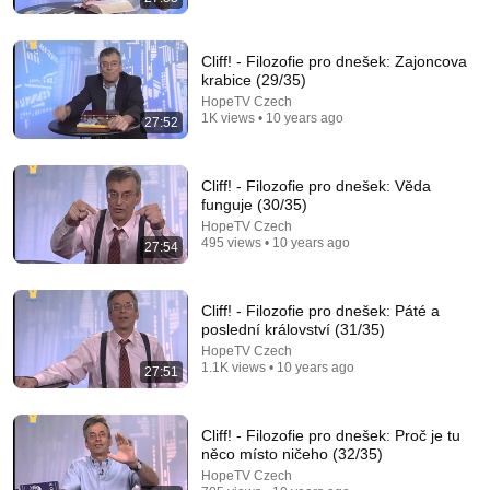
Cliff! - Filozofie pro dnešek: Zajoncova
krabice (29/35)
HopeTV Czech
1K views • 10 years ago
27:52
44:12
Stupně víry | Biblický týden ČS 2026 (08)
Cliff! - Filozofie pro dnešek: Věda
HopeTV Czech
funguje (30/35)
New
326 views
HopeTV Czech
495 views • 10 years ago
27:54
Cliff! - Filozofie pro dnešek: Páté a
poslední království (31/35)
HopeTV Czech
1.1K views • 10 years ago
27:51
Cliff! - Filozofie pro dnešek: Proč je tu
něco místo ničeho (32/35)
HopeTV Czech
42:53