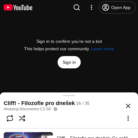
Open App
Sign in to confirm you’re not a bot
This helps protect our community.
Learn more
Sign in
Cliff! – Filozofie pro dnešek: Ztracené hodinky Da
Cliff! - Filozofie pro dnešek
16 / 35
@
HopeTVCzech
9 likes
1.1K views
10 years ago
more
Amazing Discoveries CZ-SK
Subscribe
Comments