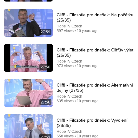
Cliff! - Filozofie pro dnešek: Na počátku
(25/35)
HopeTV Czech
597 views • 10 years ago
27:59
Cliff! - Filozofie pro dnešek: Cliffův výlet
(26/35)
HopeTV Czech
973 views • 10 years ago
27:50
17:43
Scientists Reveal Shocking Genetic Origin of
Cliff! - Filozofie pro dnešek: Alternativní
Hungarians
dějiny (27/35)
Human Discovery
•
78K views
HopeTV Czech
635 views • 10 years ago
27:56
Cliff! - Filozofie pro dnešek: Vyvolení
(28/35)
HopeTV Czech
658 views • 10 years ago
27:53