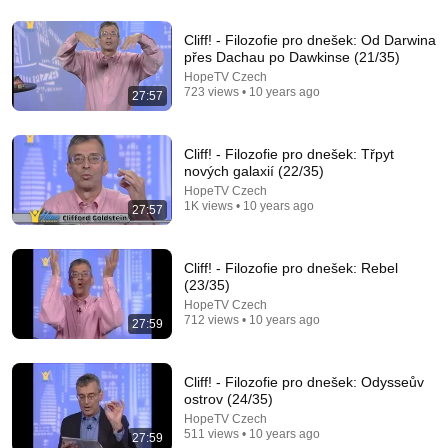
43:30
Cliff! - Filozofie pro dnešek: Od Darwina
Harvard Professor Explains The Rules of Writing —
přes Dachau po Dawkinse (21/35)
Steven Pinker
HopeTV Czech
David Perell
•
1M views
723 views • 10 years ago
27:57
Cliff! - Filozofie pro dnešek: Třpyt
nových galaxií (22/35)
HopeTV Czech
1K views • 10 years ago
27:57
Cliff! - Filozofie pro dnešek: Rebel
(23/35)
HopeTV Czech
712 views • 10 years ago
27:59
18:00
You’ll stop using ChatGPT after listening to this |
Cliff! - Filozofie pro dnešek: Odysseův
Jonathan Pageau [ARC 2026]
ostrov (24/35)
Alliance for Responsible Citizenship and Jonathan
HopeTV Czech
Pageau
•
1M views
511 views • 10 years ago
27:59