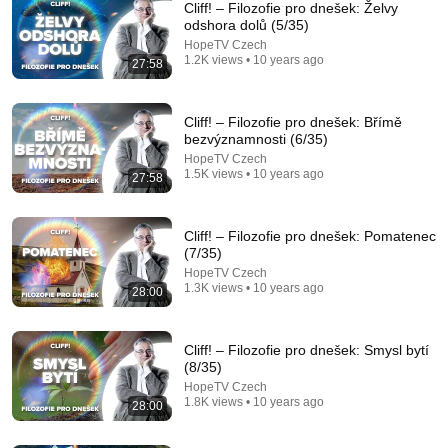
Cliff! – Filozofie pro dnešek: Želvy
odshora dolů (5/35)
HopeTV Czech
1.2K views • 10 years ago
27:58
Cliff! – Filozofie pro dnešek: Břímě
bezvýznamnosti (6/35)
HopeTV Czech
1.5K views • 10 years ago
27:58
34:54
Šándor: 300-tisíc rusov v pohybe, Rusi chystajú
mobilizáciu
Cliff! – Filozofie pro dnešek: Pomatenec
(7/35)
Startitup
•
145K views
HopeTV Czech
1.3K views • 10 years ago
28:00
Cliff! – Filozofie pro dnešek: Smysl bytí
(8/35)
HopeTV Czech
1.8K views • 10 years ago
28:00