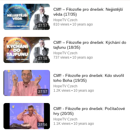
Cliff! – Filozofie pro dnešek: Nejjistější
věda (17/35)
HopeTV Czech
810 views • 10 years ago
27:57
47:28
Cliff! – Filozofie pro dnešek: Kýchání do
tajfunu (18/35)
Yuval Noah Harari: Why advanced societies fall for
HopeTV Czech
mass delusion
737 views • 10 years ago
27:58
Big Think and Yuval Noah Harari
•
1.6M views
Cliff! - Filozofie pro dnešek: Kdo stvořil
toho Boha (19/35)
HopeTV Czech
1.2K views • 10 years ago
27:57
Cliff! - Filozofie pro dnešek: Počítačové
hry (20/35)
HopeTV Czech
1.1K views • 10 years ago
27:56