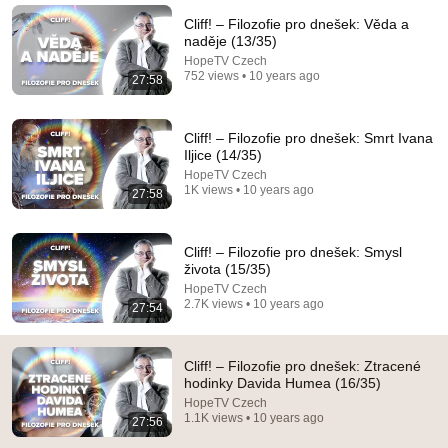
Ligonier Ministries
•
39K views
Cliff! – Filozofie pro dnešek: Věda a
naděje (13/35)
HopeTV Czech
752 views • 10 years ago
27:58
Cliff! – Filozofie pro dnešek: Smrt Ivana
Iljice (14/35)
HopeTV Czech
1K views • 10 years ago
27:58
Cliff! – Filozofie pro dnešek: Smysl
1:10:29
života (15/35)
HopeTV Czech
Nejmocnější jednotky všech dob – Elitní válečníci,
2.7K views • 10 years ago
27:54
kteří ničili armády
Nerdopolis
•
132K views
Cliff! – Filozofie pro dnešek: Ztracené
hodinky Davida Humea (16/35)
HopeTV Czech
1.1K views • 10 years ago
27:56