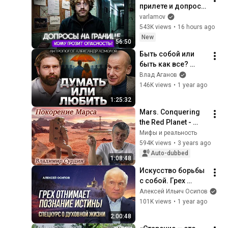
прилете и допросы 
ФСБ. Как 
varlamov
проверяют на 
543K views
•
16 hours ago
границе? | Советы 
New
56:50
при возвращении в 
Быть собой или 
Россию
быть как все? 
Честный разговор 
Влад Аганов
о личности и 
146K views
•
1 year ago
свободе | 
1:25:32
Антрополог 
Mars. Conquering 
Александр 
the Red Planet - 
Асмолов
Vladimir Surdin
Мифы и реальность
594K views
•
3 years ago
Auto-dubbed
1:08:48
Искусство борьбы 
с собой. Грех 
отнимает познание 
Алексей Ильич Осипов
истины / А.И. 
101K views
•
1 year ago
Осипов
2:00:48