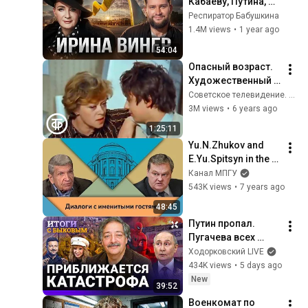
Кабаеву, Путина, 
страх войны, 
Респиратор Бабушкина
политику в спорте, 
1.4M views
•
1 year ago
Россию, гимнасток 
54:04
и деньги
Опасный возраст. 
Художественный 
фильм  (1981)
Советское телевидение. ГОСТЕЛЕРАДИОФОНД
3M views
•
6 years ago
1:25:11
Yu.N.Zhukov and 
E.Yu.Spitsyn in the 
studio of MPSU. 
Канал МПГУ
"Stalin's Second 
543K views
•
7 years ago
Defeat"
48:45
Путин пропал. 
Пугачева всех 
уделала. Трамп 
Ходорковский LIVE
выбрал 
434K views
•
5 days ago
Зеленского. 
New
39:52
Мобилизация уже 
Военкомат по 
в августе. БЫКОВ