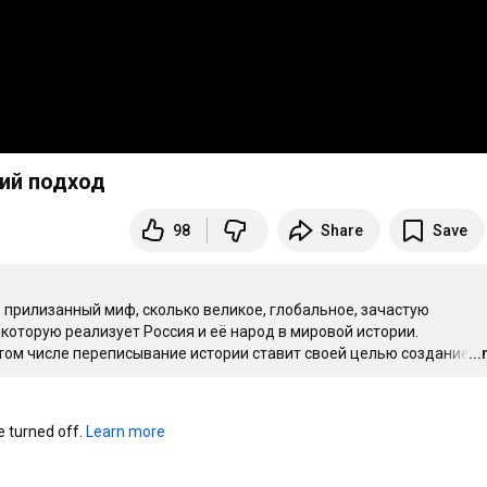
ий подход
98
Share
Save
 прилизанный миф, сколько великое, глобальное, зачастую 
 которую реализует Россия и её народ в мировой истории.

в том числе переписывание истории ставит своей целью создание п
..
turned off. 
Learn more