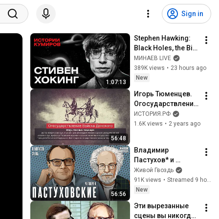
Sign in
Stephen Hawking: 
Black Holes, the Big 
Bang, and the End of 
МИНАЕВ LIVE
the Universe / Idol 
389K views
•
23 hours ago
Stories / MINAEV
New
1:07:13
Игорь Тюменцев. 
Огосударствление 
Войска Донского
ИСТОРИЯ.РФ
1.6K views
•
2 years ago
56:48
Владимир 
Пастухов* и 
Алексей 
Живой Гвоздь
Венедиктов*. 
91K views
•
Streamed 9 hours ago
Пастуховские 
New
56:56
четверги / 06.08.26
Эти вырезанные 
сцены вы никогда 