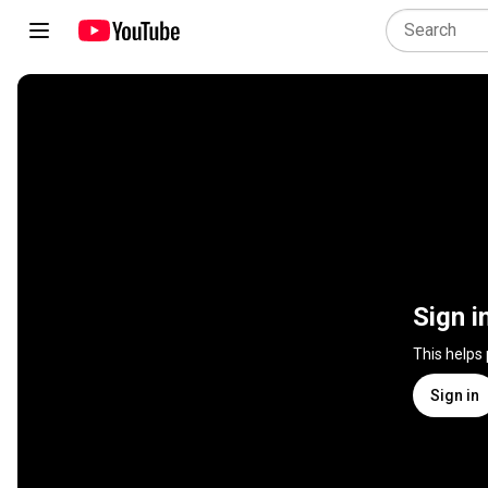
Sign i
This helps
Sign in