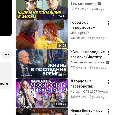
не увидите в 
Звезды и интриги
"Служебном 
1.1M views
•
1 year ago
романе"
24:16
Городок с 
натюрмортом.
MsSergei1971
94K views
•
14 years ago
44:05
Жизнь в последние 
времена (Институт 
современного 
Алексей Ильич Осипов
искусства) / А.И. 
431K views
•
2 years ago
Осипов
50:22
Дворцовые 
оз
.more
…
перевороты: 
Лекция для сна I 
История ОГЭ 2027 Умскул | Дарья Львова
Разбор событий | 
620K views
•
2 years ago
История ОГЭ | 
1:03:29
Умскул
Ирина Винер – про 