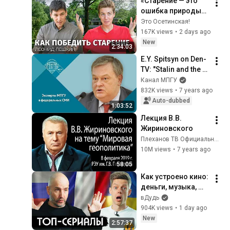
«Старение — это 
ошибка природы». 
Большой разговор 
Это Осетинская!
с ученым из 
167K views
•
2 days ago
Гарварда
New
2:34:03
E.Y. Spitsyn on Den-
TV: "Stalin and the 
Dark Summer of 
Канал МПГУ
1941: Debunking the 
832K views
•
7 years ago
Myth"
Auto-dubbed
1:03:52
Лекция В.В. 
Жириновского
Плеханов ТВ Официальный телеканал РЭУ
10M views
•
7 years ago
58:05
Как устроено кино: 
деньги, музыка, 
лицемерие, 
вДудь
Голливуд / вДудь
904K views
•
1 day ago
New
2:57:37