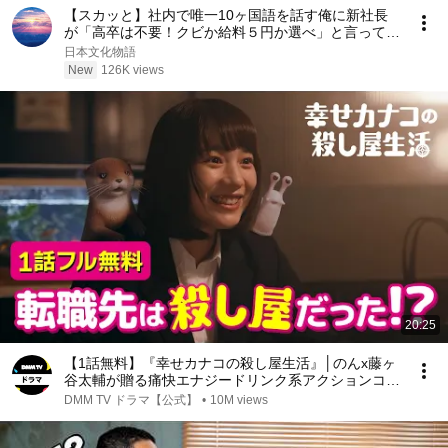
【スカッと】社内で唯一10ヶ国語を話す俺に新社長
が「高卒は不要！クビか給料５円か選べ」と言ってき
た。そのまま辞めた結果
日本文化物語
New
126K views
20:25
【1話無料】『幸せカナコの殺し屋生活』│のんx藤ヶ
谷太輔が贈る痛快エナジードリンク系アクションコメ
ディ
DMM TV ドラマ【公式】
•
10M views