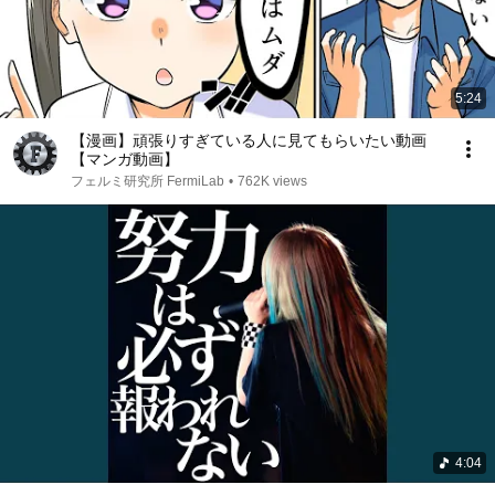
5:24
【漫画】頑張りすぎている人に見てもらいたい動画
【マンガ動画】
フェルミ研究所 FermiLab
•
762K views
4:04