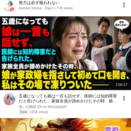
努力は必ず報われない
Narumi Shiina - Topic
•
77K views
2:06:27
五歳になっても娘は一言も話せず、医師には知的障害
だと告げられた。家族全員が諦めかけたその時、娘が
家政婦を指さして初めて口を開き、私はその場で凍り
老いの物語 (Oi no Monogatari)
ついた――
New
125K views