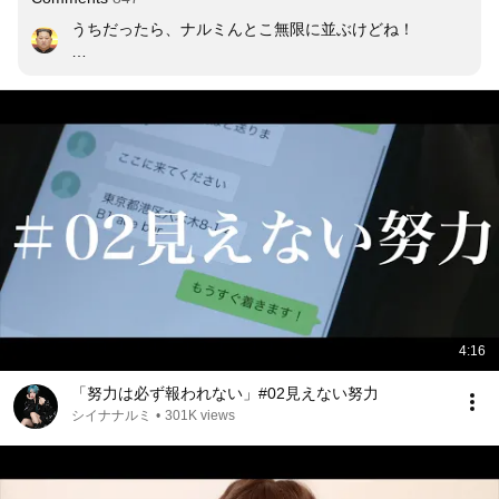
うちだったら、ナルミんとこ無限に並ぶけどね！ 

だろ？みんなあああああ!!!!!!
4:16
「努力は必ず報われない」#02見えない努力
シイナナルミ
•
301K views