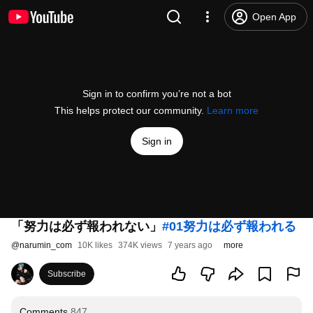
Open App
Sign in to confirm you’re not a bot
This helps protect our community.
Learn more
Sign in
「努力は必ず報われない」
#01努力は必ず報われる
@
narumin_com
10K likes
374K views
7 years ago
more
Subscribe
Comments
847