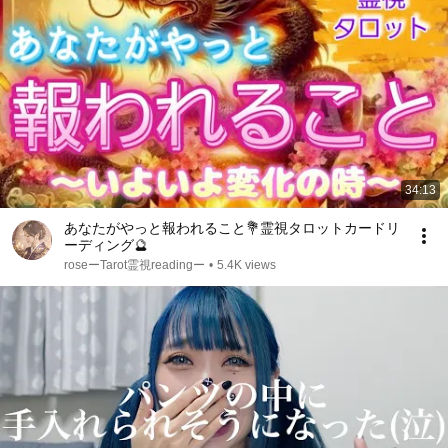
34:13
あなたがやっと報われること💐霊視タロットカードリ
ーディング🔮
roseーTarot霊視readingー
•
5.4K views