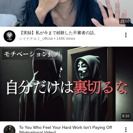
15:50
【実録】私が今まで経験した不審者の話。
シイナナルミ_official
•
148K views
8:10
To You Who Feel Your Hard Work Isn't Paying Off
[Motivational Video]