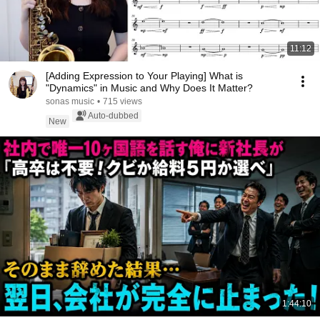
11:12
[Adding Expression to Your Playing] What is
"Dynamics" in Music and Why Does It Matter?
sonas music
•
715 views
Auto-dubbed
New
1:44:10