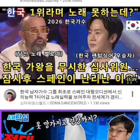
A Homestead Journey
•
205K views
11:39
한국 남자가수 그룹 최초로 스페인 대형오디션에서 신
의능력 1티어급 노래실력을 보여주자 전세계가 경이롭
다며 기립박수!(해외반응)ㅣ스페인 갓탤런트 GOT
소마의댄스월드☆SOMA DANCEWORLD
•
1.1M views
TALENTㅣ소마의리뷰