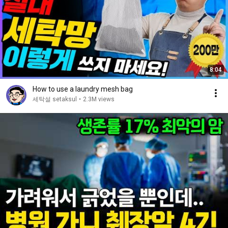
8:04
How to use a laundry mesh bag
세탁설 setaksul
•
2.3M views