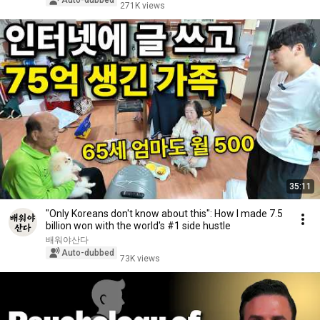
Auto-dubbed
271K views
35:11
"Only Koreans don't know about this": How I made 7.5
billion won with the world's #1 side hustle
배워야산다
Auto-dubbed
73K views