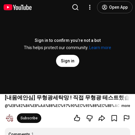
Open App
Sign in to confirm you’re not a bot
This helps protect our community.
Learn more
Sign in
[내몸에안심] 무형광세탁망 ! 직접 무형광 테스트했습
@
%EB%82%B4%EB%AA%B8%EC%97%90%EC%95%88%EC%8B%AC
more
5 likes
Subscribe
Comments
1