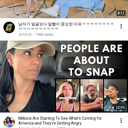
8:11
남자가 얼굴보다 말빨이 중요한 이유ㅋㅋㅋㅋㅋㅋㅋㅋ
ㅋㅋㅋㅋㅋㅋㅋㅋㅋㅋ
코믹마트
•
745K views
22:03
Millions Are Starting To See What’s Coming for
America and They’re Getting Angry