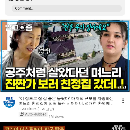
Comment...
21:21
"이 정도로 잘 살 줄은 몰랐다" 대저택 규모를 자랑하는
며느리 친정집에 깜짝 놀란 시어머니. 성대한 환영에 몸
둘 바를 모르는데...｜다문화 고부열전｜알고e즘
EBSCulture (EBS 교양)
Auto-dubbed
1M views