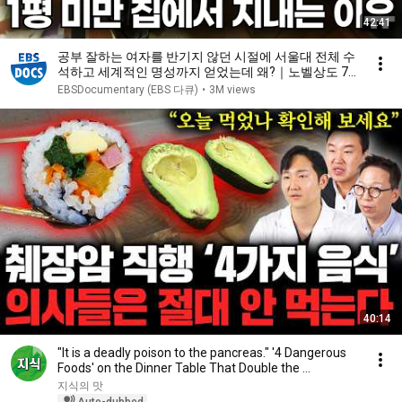
42:41
공부 잘하는 여자를 반기지 않던 시절에 서울대 전체 수
석하고 세계적인 명성까지 얻었는데 왜?｜노벨상도 7
성급 호텔도 부럽지 않은 어느 학자의 품격｜여백서원
EBSDocumentary (EBS 다큐)
•
3M views
｜건축탐구 집｜#골라듄다큐
40:14
"It is a deadly poison to the pancreas." '4 Dangerous
Foods' on the Dinner Table That Double the ...
지식의 맛