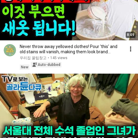
8:49
Never throw away yellowed clothes! Pour 'this' and
old stains will vanish, making them look brand...
우리집 꿀팁창고
•
145 views
Auto-dubbed
New