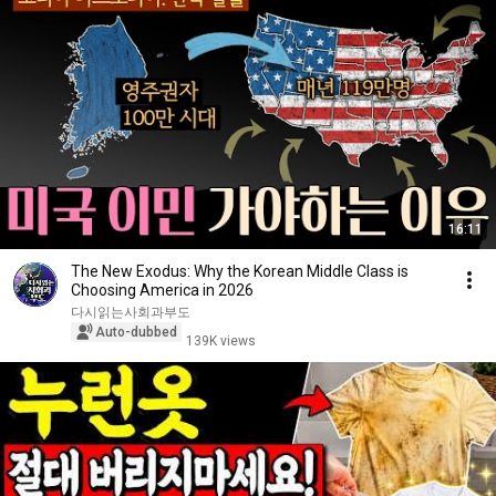
16:11
The New Exodus: Why the Korean Middle Class is
Choosing America in 2026
다시읽는사회과부도
Auto-dubbed
139K views