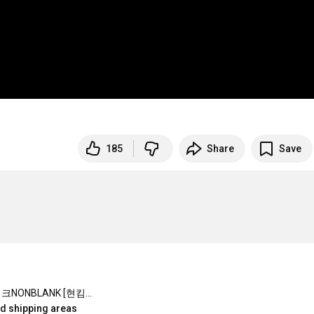
185
Share
Save
넌블랭크NONBLANK [현킴] 세미 와이드 핏 슬랙스_CHARCOAL GREY
ed shipping areas