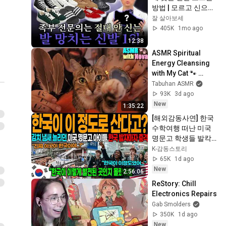
방법 | 모르고 신으면 
족저근막염 더 악화
잘 살아보세
됩니다
405K
1mo ago
12:38
ASMR Spiritual 
Energy Cleansing 
with My Cat 🐾 
Purring & Reiki for 
Tabuhan ASMR
Sleep & Stress 
93K
3d ago
Relief
New
1:35:22
[해외감동사연] 한국 
수학여행 떠난 미국 
명문고 학생들 발칵 
뒤집혔다, 인천공항 
K-감동스토리
하루 입국객 24만명 
65K
1d ago
몰려 아수라장!
New
2:56:06
ReStory: Chill 
Electronics Repairs
Gab Smolders
350K
1d ago
New