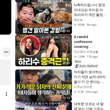
꒰ა축하드립니다 명견
이네요໒꒱ 우리집 리
트리버가 개만 물었
던 이유💥명견 알아
톡쏘능
본 강형욱✨ | #개와
954K
3w ago
늑대의시간2 6회
35:02
A candid 
confession 
covering 
everything from 
안선영의 이중생활
scandals during 
154K
13h ago
her prime to 
New
26:50
divorce and her 
Auto-dubbed
experie...
여자들이 생각하는 
키가 작은 남자-(여자
들이 키 안 본다는 말 
절대 믿지 마세요) #
키작남 유하준
키작남 #키작은남자 
9.3K
6mo ago
#키작남연애
12:13
대부분 모르는 내 발
에 맞는 신발 고르는 