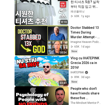
한 티셔츠 5종? 실착
부터 직접 입고 뛰어
봤습니다!
패션플래닛
60K
1y ago
8:10
Doctor Stabbed 13 
Times During 
Murder Attempt - 
Then God Showed 
Imagine Heaven Podcast with John Burke
Up | Near Death 
65K
1d ago
Experience
New
58:04
Vlog cu IHATEPINK 
Grecia 2026 ca in 
2016!
IHATEPINK
89K
3d ago
New
33:41
People who don’t 
have friends share 
these five 
personality traits
The Mindset Mentor Podcast