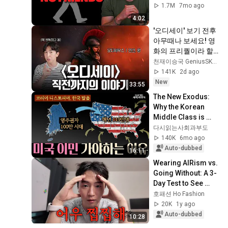
1.7M
7mo ago
4:02
'오디세이' 보기 전후 
아무때나 보세요! 영
화의 프리퀄이라 할 
수 있는 일리아스 이
천재이승국 GeniusSKLee
야기 간단 정리!
141K
2d ago
New
33:55
The New Exodus: 
Why the Korean 
Middle Class is 
Choosing America 
다시읽는사회과부도
in 2026
140K
6mo ago
Auto-dubbed
16:11
Wearing AIRism vs. 
Going Without: A 3-
Day Test to See 
What Feels Less 
호패션 Ho Fashion
Sticky
20K
1y ago
Auto-dubbed
10:28