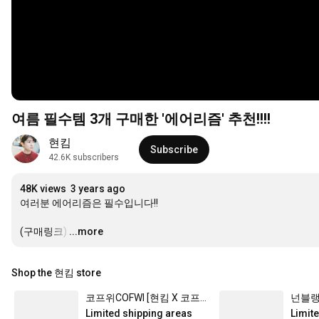
여름 필수템 3개 구매한 '에어리즘' 추천!!!!
현킴
Subscribe
42.6K subscribers
48K views
3 years ago
여러분 에어리즘은 필수입니다!!

(구매링크)
…
...more
Shop the 현킴 store
코프위COFWI [현킴 X 코프위]시밀롱 데님 팬츠 틴 브라운
Limited shipping areas
Limit