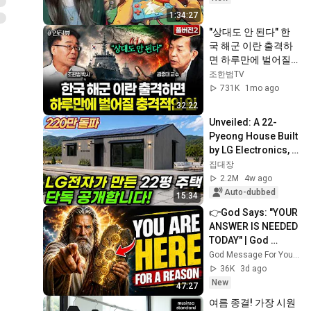
1:34:27
"상대도 안 된다" 한
국 해군 이란 출격하
면 하루만에 벌어질 
충격적인 일 | 김종대 
조한범TV
교수 풀버전2
731K
1mo ago
32:22
Unveiled: A 22-
Pyeong House Built 
by LG Electronics, 
Even Equipped with 
집대장
Solar Panels! What 
2.2M
4w ago
Happen...
Auto-dubbed
15:34
👉God Says: "YOUR 
ANSWER IS NEEDED 
TODAY" | God 
Message Today | 
God Message For You Now
Gods Message 
36K
3d ago
Now
New
47:27
여름 종결! 가장 시원