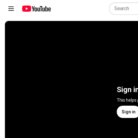
Sign i
This helps
Sign in