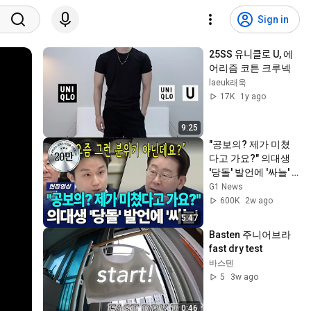
Sign in
25SS 유니클로 U, 에
어리즘 코튼 크루넥
laeuk래욱
17K
1y ago
9:25
"공보의? 제가 미쳤
다고 가요?" 의대생 
'당돌' 발언에 '싸늘'  
[G1현장영상]
G1 News
600K
2w ago
5:47
Basten 주니어브라 
fast dry test
바스텐
5
3w ago
0:46