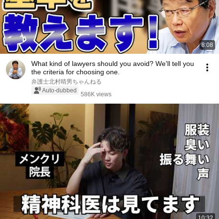
8:08
What kind of lawyers should you avoid? We'll tell you
the criteria for choosing one.
弁護士北村晴男ちゃんねる
Auto-dubbed
586K views
10:32