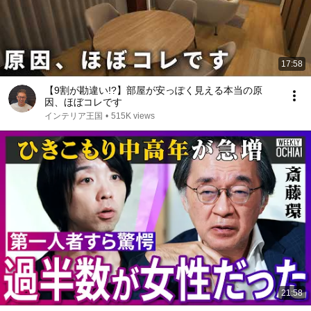
17:58
【9割が勘違い!?】部屋が安っぽく見える本当の原
因、ほぼコレです
インテリア王国
•
515K views
21:58