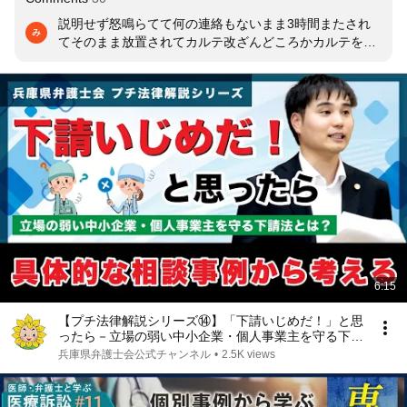
説明せず怒鳴らてて何の連絡もないまま3時間またされ
てそのまま放置されてカルテ改ざんどころかカルテをつ
くっていませんでした。父は亡くなりました
6:15
【プチ法律解説シリーズ⑭】「下請いじめだ！」と思
ったら－立場の弱い中小企業・個人事業主を守る下請
法とは？具体的な相談事例から考えましょう－
兵庫県弁護士会公式チャンネル
•
2.5K views