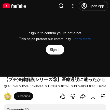
Open App
Sign in to confirm you’re not a bot
This helps protect our community.
Learn more
Sign in
【プチ法律解説シリーズ⑬】医療過誤に遭ったかも…
@
%E5%85%B5%E5%BA%AB%E7%9C%8C%E5%BC%81%E8%AD%B7%E5
more
Subscribe
Comments
30