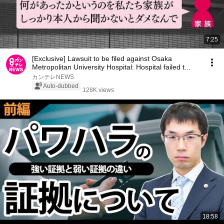
7:25
[Exclusive] Lawsuit to be filed against Osaka
Metropolitan University Hospital: Hospital failed t...
カンテレNEWS
Auto-dubbed
128K views
18:58