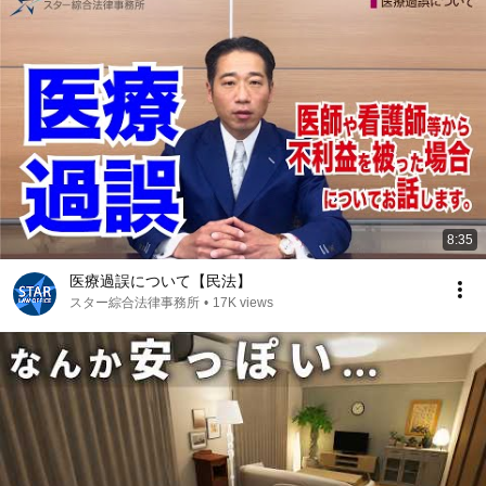
8:35
医療過誤について【民法】
スター綜合法律事務所
•
17K views