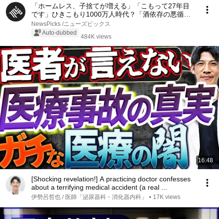
「ホームレス、子捨てが増える」「こもって27年目
です」ひきこもり1000万人時代？「酒依存の悪循環
と同じ」第一人者、斎藤環が明かす実態…子ども、家
NewsPicks /ニューズピックス
族への対応、不登校の３大原因、孤独死の懸念【落合
Auto-dubbed
484K views
陽一】
16:48
[Shocking revelation!] A practicing doctor confesses
about a terrifying medical accident (a real ...
伊勢呂哲也 / 医師「泌尿器科・消化器内科」
•
17K views