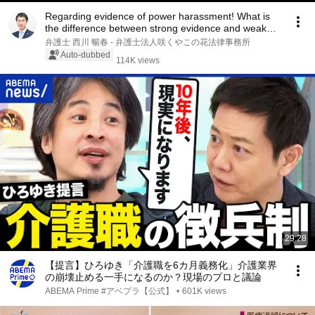
Regarding evidence of power harassment! What is
the difference between strong evidence and weak
e...
弁護士 西川 暢春 - 弁護士法人咲くやこの花法律事務所
Auto-dubbed
114K views
29:28
【提言】ひろゆき「介護職を6カ月義務化」介護業界
の崩壊止める一手になるのか？現場のプロと議論
ABEMA Prime #アベプラ【公式】
•
601K views