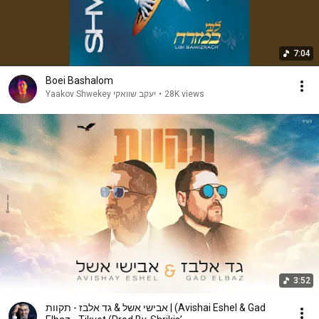
7:04
Boei Bashalom
Yaakov Shwekey יעקב שוואקי
•
28K views
3:52
אבישי אשל & גד אלבז - תקוות | (Avishai Eshel & Gad