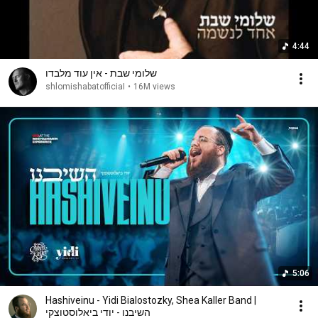
4:44
שלומי שבת - אין עוד מלבדו
shlomishabatofficiaI
•
16M views
5:06
Hashiveinu - Yidi Bialostozky, Shea Kaller Band |
השיבנו - יודי ביאלוסטוצקי