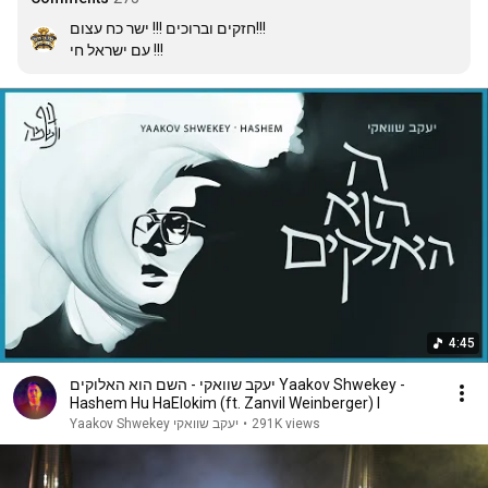
חזקים וברוכים !!! ישר כח עצום!!!

עם ישראל חי !!!
4:45
יעקב שוואקי - השם הוא האלוקים Yaakov Shwekey -
Hashem Hu HaElokim (ft. Zanvil Weinberger) I
Yaakov Shwekey יעקב שוואקי
•
291K views