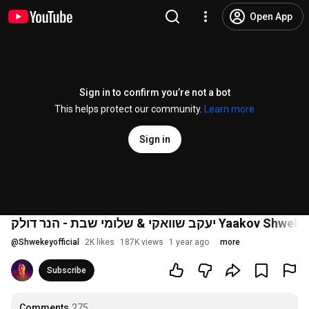
Open App
Sign in to confirm you’re not a bot
This helps protect our community.
Learn more
Sign in
אקי & שלומי שבת - הנר דולק
@
Shwekeyofficial
2K likes
187K views
1 year ago
more
Subscribe
Comments
275