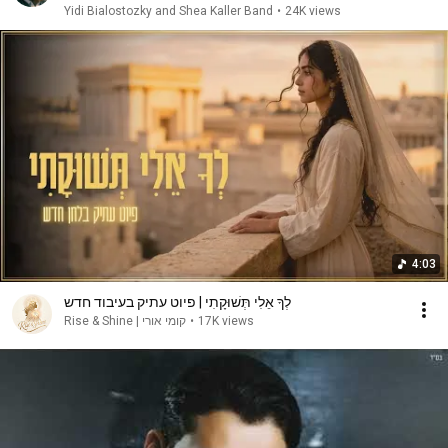
Yidi Bialostozky and Shea Kaller Band
•
24K views
4:03
לְךָ אֵלִי תְּשׁוּקָתִי | פיוט עתיק בעיבוד חדש
Rise & Shine | קומי אורי
•
17K views