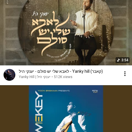
3:54
לאבא שלי יש סולם - יענקי היל - Yanky hill (קאבר)
יענקי היל | Yanky Hill
•
512K views