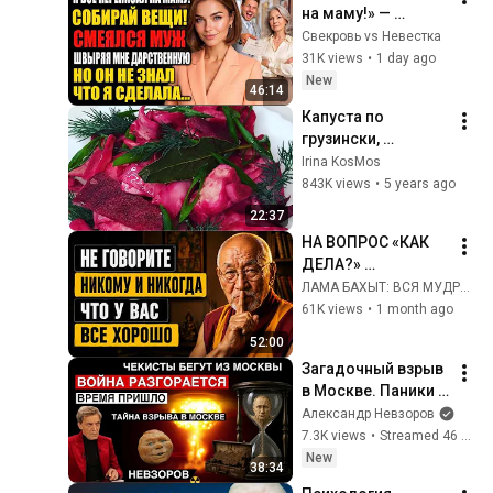
на маму!» — 
смеялся муж. Но 
Свекровь vs Невестка
он забыл об одной 
31K views
•
1 day ago
важной детали
New
46:14
Капуста по 
грузински, 
правильной 
Irina KosMos
ферментации, 
843K views
•
5 years ago
острая и 
22:37
хрустящая!!!
НА ВОПРОС «КАК 
ДЕЛА?» 
СУЩЕСТВУЕТ 
ЛАМА БАХЫТ: ВСЯ МУДРОСТЬ ВОСТОКА
ЛИШЬ ОДИН 
61K views
•
1 month ago
МУДРЫЙ ОТВЕТ. 
52:00
ОСТАЛЬНЫЕ 
Загадочный взрыв 
ОТНИМАЮТ У ВАС 
в Москве. Паники 
ЖИЗНЕННЫЕ 
нет. В бункере - 
Александр Невзоров
СИЛЫ.
прекрасное 
7.3K views
•
Streamed 46 minutes ago
настроение. 
New
38:34
Страшно бояться. 