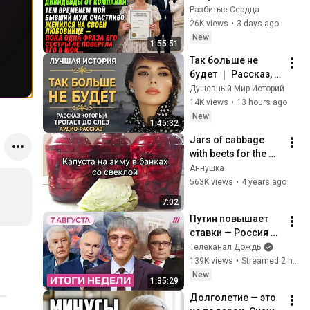
миллионы — на 
Разбитые Сердца
свадьбе бывшего 
26K views
•
3 days ago
мужа его сестра 
New
1:55:51
раскрыла правду
Так больше не 
будет ｜ Рассказ, 
который трогает 
Душевный Мир Историй
до глубины души. 
14K views
•
13 hours ago
Очень сильная 
New
1:45:32
история ｜ 
Jars of cabbage 
Аудиорассказ
with beets for the 
winter. Delicious. 👍 
Аннушка
Finger-licking 
563K views
•
4 years ago
good. #Annushka 
7:02
#recipes
Путин повышает 
ставки — Россия 
горит. ФСБ берет 
Телеканал Дождь
власть. Агония 
139K views
•
Streamed 2 hours ago
WIldberries. Снимут 
New
1:35:29
ли «Яблоко»?
Долголетие — это 