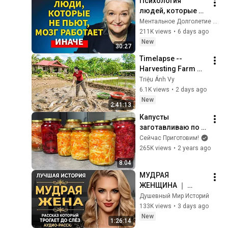
Психология 
Колобок.
людей, которые НЕ 
пьют алкоголь 
Ментальное Долголетие and 2 more
(согласно 
211K views
•
6 days ago
нейронауке) | 
New
30:27
Татьяна 
Timelapse -- 
Черниговская
Harvesting Farm 
Fish for a New Pond 
Triệu Ánh Vy
| Trieu Anh Vy 
6.1K views
•
2 days ago
Harvest Farm
New
2:41:13
Капусты 
заготавливаю по 
50 банок на зиму: 3 
Сейчас Приготовим!
самых лучших 
265K views
•
2 years ago
рецепта от канала 
8:04
"Сейчас 
МУДРАЯ 
Приготовим!"
ЖЕНЩИНА ｜ 
Рассказ, который 
Душевный Мир Историй
трогает до 
133K views
•
3 days ago
глубины души. 
New
1:26:14
Очень сильная 