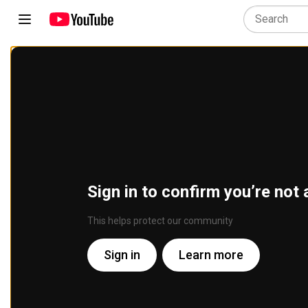
Sign in to confirm you’re not 
This helps protect our community
Sign in
Learn more