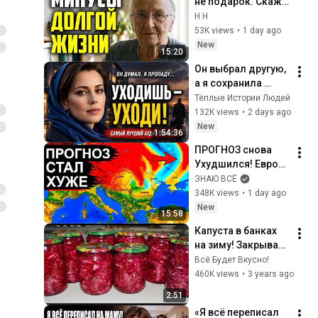
не подарок. Скажу 
правду, которую 
H H
все скрывают.
53K views
•
1 day ago
New
15:20
Он выбрал другую, 
а я сохранила 
гордость и 
Тёплые Истории Людей
отпустила его
132K views
•
2 days ago
New
1:54:36
ПРОГНОЗ снова 
Ухудшился! Европу 
и Россию ждут 
ЗНАЮ ВСЁ
резкие перемены. 
348K views
•
1 day ago
Новый удар на 
New
15:58
подходе
Капуста в банках 
на зиму! Закрываю 
такой капусты не 
Всё Будет Вкусно!
менее 20 банок. 
460K views
•
3 years ago
Маринованная 
2:51
капуста со 
«Я всё переписал 
свеклой