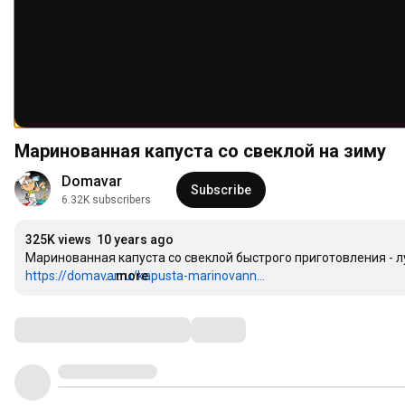
Маринованная капуста со свеклой на зиму
Domavar
Subscribe
6.32K subscribers
325K views
10 years ago
https://domavar.ru/kapusta-marinovann...
...more
Comments