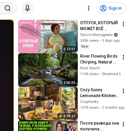
Sign in
ОТПУСК, КОТОРЫЙ 
МОЖЕТ ВСЁ 
ИЗМЕНИТЬ! 
Просто Мелодрама
Курортный роман. 
345K views
•
3 days ago
Все серии
New
3:23:01
River Flowing Birds 
Chirping, Natural 
Forest Sounds for 
River Sound
Sleeping, 
113K views
•
Streamed 3 months ago
Relaxation, and 
3:00:05
Mental Clarity #32
Cozy Sunny 
Lemonade Kitchen 
🍋 Slow Living 
CozyNooks
Cottage, Golden 
137K views
•
2 months ago
Afternoon & 
4:58:27
Relaxing Music (5 
После развода она 
Hours)
получила 