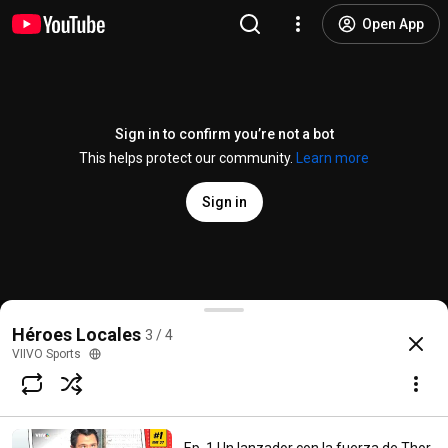
Open App
Sign in to confirm you’re not a bot
This helps protect our community.
Learn more
Sign in
🏊🏻 Ep. 3 Ángel Salas, nuestro Aquaman mexiquense 
Héroes Locales
3 / 4
@
viivosports
14 likes
169 views
3 years ago
more
VIIVO Sports
Subscribe
Comments
1