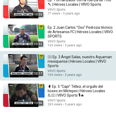
Ep. 1 Un lanzador con la fuerza de Thor
🔨 | Héroes Locales | VIIVO Sports
Comment...
VIIVO Sports
77 views • 3 years ago
10:03
Ep. 2 Juan Carlos "Oso" Pedroza técnico
de Artesanos FC | Héroes Locales | VIIVO
SPORTS
VIIVO Sports
15:52
163 views • 3 years ago
🏊🏻 Ep. 3 Ángel Salas, nuestro Aquaman
mexiquense | Héroes Locales | VIIVO
Sports
VIIVO Sports
12:17
169 views • 3 years ago
9:46
🥊 Ep. 5 “Capi” Téllez, el orgullo del
🐆 Ep. 4 El Deportivo Panteras Femenil, orgullo del
boxeo en Metepec | Héroes Locales
Estado de México | Héroes Locales | VIIVO Sports
💪🏻 | VIIVO Sports 🎙️🔥
VIIVO Sports
•
614 views
VIIVO Sports
13:56
263 views • 3 years ago