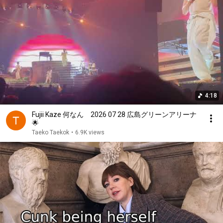
4:18
Fujii Kaze 何なん 2026 07 28 広島グリーンアリーナ
🌟
Taeko Taekok
•
6.9K views