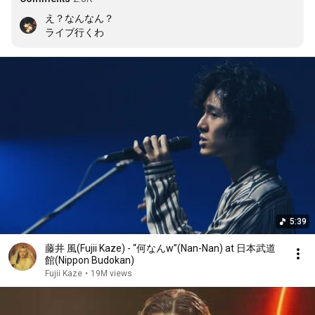
え？なんなん？

ライブ行くわ
5:39
藤井 風(Fujii Kaze) - “何なんw”(Nan-Nan) at 日本武道
館(Nippon Budokan)
Fujii Kaze
•
19M views