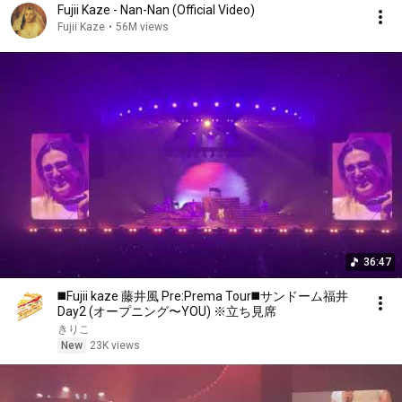
Fujii Kaze - Nan-Nan (Official Video)
Fujii Kaze
•
56M views
36:47
◼️Fujii kaze 藤井風 Pre:Prema Tour◼️サンドーム福井
Day2 (オープニング〜YOU) ※立ち見席
きりこ
New
23K views