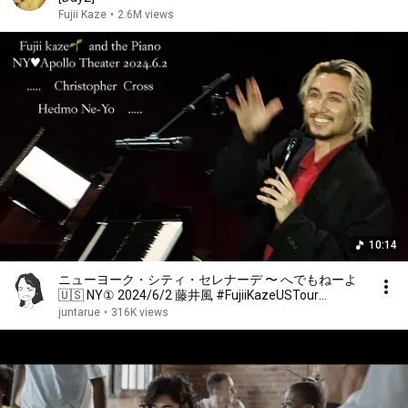
Fujii Kaze
•
2.6M views
10:14
ニューヨーク・シティ・セレナーデ 〜 へでもねーよ
🇺🇸 NY① 2024/6/2 藤井風 #FujiiKazeUSTour
@Apollo Theater
juntarue
•
316K views