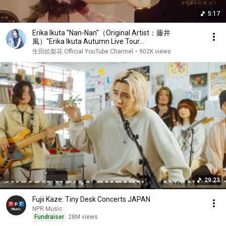
5:17
Erika Ikuta "Nan-Nan"（Original Artist：藤井
風）"Erika Ikuta Autumn Live Tour
2023（2023.10.05）
生田絵梨花 Official YouTube Channel
•
902K views
29:23
Fujii Kaze: Tiny Desk Concerts JAPAN
NPR Music
Fundraiser
28M views