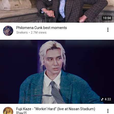
10:04
Philomena Cunk best moments
Snekers
•
2.7M views
6:22
Fujii Kaze - "Workin' Hard" (live at Nissan Stadium)
[Day2]