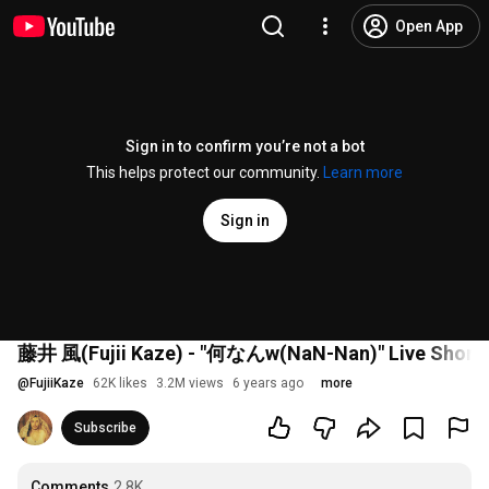
Open App
Sign in to confirm you’re not a bot
This helps protect our community.
Learn more
Sign in
藤井 風(Fujii Kaze) - "何なんw(NaN-Nan)" Live Short
@
FujiiKaze
62K likes
3.2M views
6 years ago
more
Subscribe
Comments
2.8K