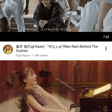
7:20
藤井 風(Fujii Kaze) - "何なんw"(Nan-Nan) Behind The
Scenes
Fujii Kaze
•
1.3M views