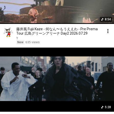
8:54
藤井風 Fujii Kaze - 何なん〜もうええわ - Pre Prema
Tour 広島グリーンアリーナ Day2 2026.07.29
Y
New
635 views
5:28