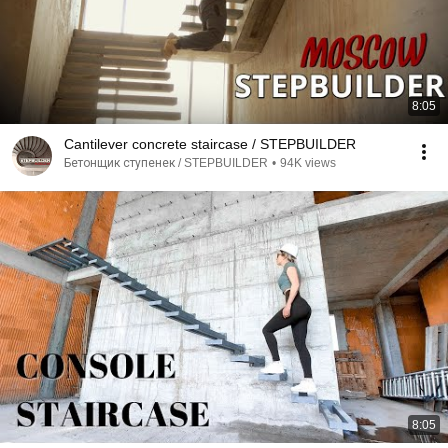
8:05
Cantilever concrete staircase / STEPBUILDER
Бетонщик ступенек / STEPBUILDER
•
94K views
8:05