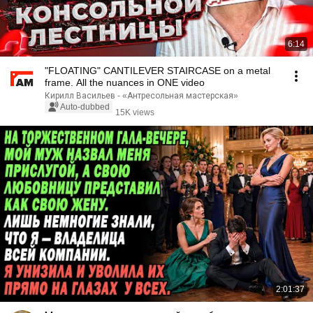
6:14
"FLOATING" CANTILEVER STAIRCASE on a metal
frame. All the nuances in ONE video
Кирилл Васильев - «Антресольная мастерская»
Auto-dubbed
15K views
2:01:37