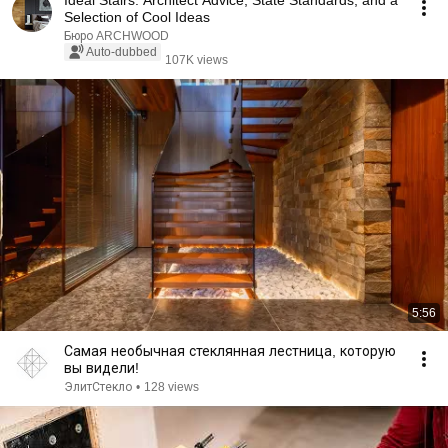
Ideal Stairs: Architect Advice, State Standards, and a
Selection of Cool Ideas
Бюро ARCHWOOD
Auto-dubbed
107K views
5:56
Самая необычная стеклянная лестница, которую
вы видели!
ЭлитСтекло
•
128 views