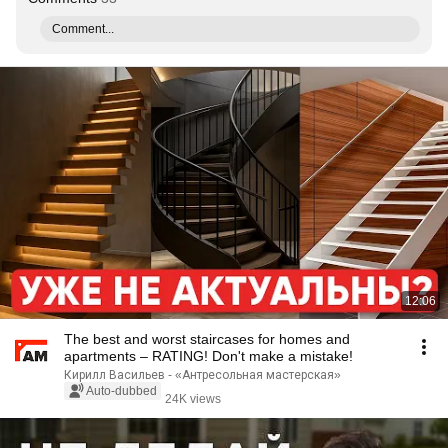
Comment...
12:06
The best and worst staircases for homes and
apartments – RATING! Don't make a mistake!
Кирилл Васильев - «Антресольная мастерская»
Auto-dubbed
24K views