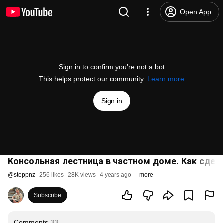
Open App
Sign in to confirm you’re not a bot
This helps protect our community.
Learn more
Sign in
Консольная лестница в частном доме. Как сдел
@
steppnz
256 likes
28K views
4 years ago
more
Subscribe
Comments
33