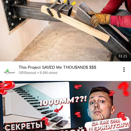
31:21
This Project SAVED Me THOU$AND$ $$$
GRINwood
•
8.8M views