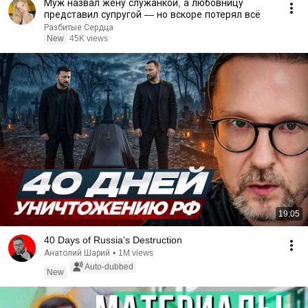
Муж назвал жену служанкой, а любовницу
представил супругой — но вскоре потерял всё
Разбитые Сердца
New
45K views
19:05
40 Days of Russia’s Destruction
Анатолий Шарий
•
1M views
Auto-dubbed
New