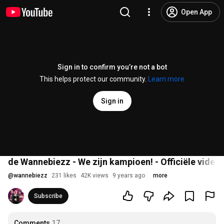
Open App
Sign in to confirm you’re not a bot
This helps protect our community.
Learn more
Sign in
de Wannebiezz - We zijn kampioen! - Officiële videoc
@
wannebiezz
231 likes
42K views
9 years ago
more
Subscribe
Comments
17