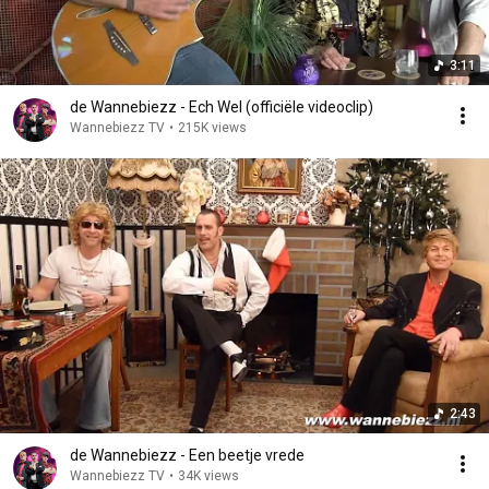
3:11
de Wannebiezz - Ech Wel (officiële videoclip)
Wannebiezz TV
•
215K views
2:43
de Wannebiezz - Een beetje vrede
Wannebiezz TV
•
34K views