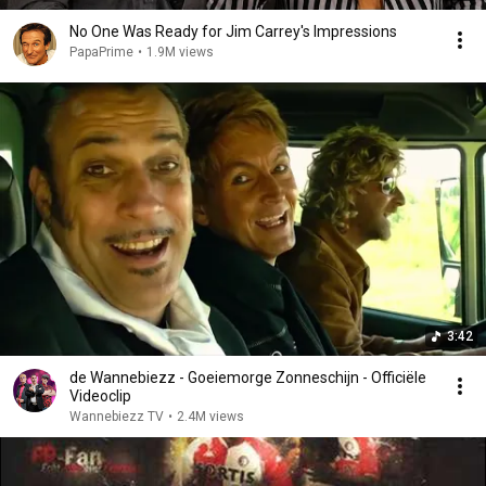
No One Was Ready for Jim Carrey's Impressions
PapaPrime
•
1.9M views
3:42
de Wannebiezz - Goeiemorge Zonneschijn - Officiële
Videoclip
Wannebiezz TV
•
2.4M views