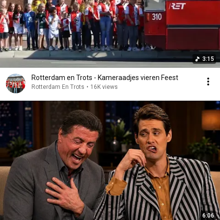
3:15
Rotterdam en Trots - Kameraadjes vieren Feest
Rotterdam En Trots
•
16K views
6:06