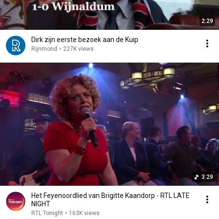
2:29
Dirk zijn eerste bezoek aan de Kuip
Rijnmond
•
227K views
3:29
Het Feyenoordlied van Brigitte Kaandorp - RTL LATE
NIGHT
RTL Tonight
•
163K views