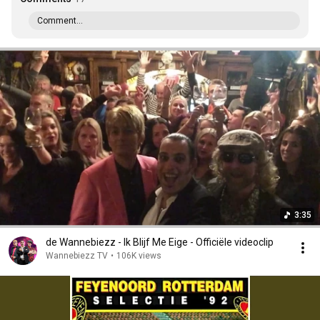
Comment...
3:35
de Wannebiezz - Ik Blijf Me Eige - Officiële videoclip
Wannebiezz TV
•
106K views