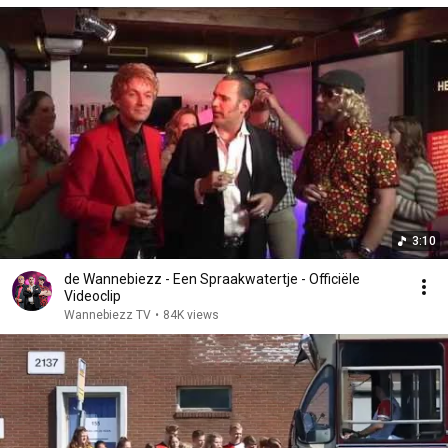
3:10
de Wannebiezz - Een Spraakwatertje - Officiële
Videoclip
Wannebiezz TV
•
84K views