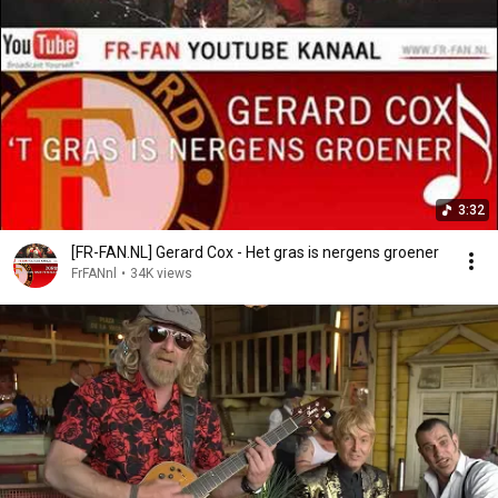
3:32
[FR-FAN.NL] Gerard Cox - Het gras is nergens groener
FrFANnl
•
34K views